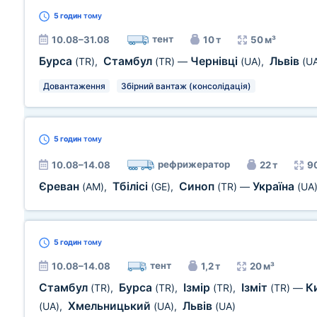
5 годин
тому
тент
10.08–31.08
10 т
50 м³
Бурса
Стамбул
Чернівці
Львів
(TR)
,
(TR)
—
(UA)
,
(U
Довантаження
Збірний вантаж (консолідація)
5 годин
тому
рефрижератор
10.08–14.08
22 т
9
Єреван
Тбілісі
Синоп
Україна
(AM)
,
(GE)
,
(TR)
—
(UA
5 годин
тому
тент
10.08–14.08
1,2 т
20 м³
Стамбул
Бурса
Ізмір
Ізміт
К
(TR)
,
(TR)
,
(TR)
,
(TR)
—
Хмельницький
Львів
(UA)
,
(UA)
,
(UA)