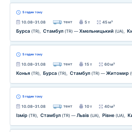
5 годин
тому
тент
10.08–31.08
5 т
45 м³
Бурса
Стамбул
Хмельницький
К
(TR)
,
(TR)
—
(UA)
,
5 годин
тому
тент
10.08–31.08
15 т
60 м³
Конья
Бурса
Стамбул
Житомир
(TR)
,
(TR)
,
(TR)
—
5 годин
тому
тент
10.08–31.08
10 т
40 м³
Ізмір
Стамбул
Львів
Рівне
К
(TR)
,
(TR)
—
(UA)
,
(UA)
,