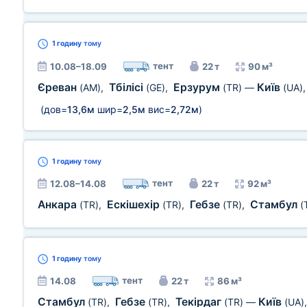
1 годину
тому
тент
10.08–18.09
22 т
90 м³
Єреван
Тбілісі
Ерзурум
Київ
(AM)
,
(GE)
,
(TR)
—
(UA)
(дов=
13,6м
шир=
2,5м
вис=
2,72м
)
1 годину
тому
тент
12.08–14.08
22 т
92 м³
Анкара
Ескішехір
Гебзе
Стамбул
(TR)
,
(TR)
,
(TR)
,
(
1 годину
тому
тент
14.08
22 т
86 м³
Стамбул
Гебзе
Текірдаг
Київ
(TR)
,
(TR)
,
(TR)
—
(UA)