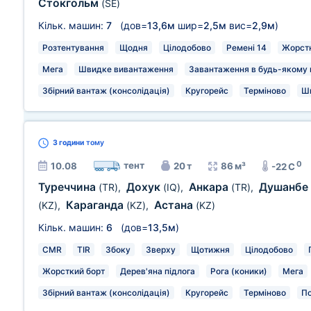
Стокгольм
(SE)
Кільк. машин:
7
(дов=
13,6м
шир=
2,5м
вис=
2,9м
)
Розтентування
Щодня
Цілодобово
Ремені 14
Жорстк
Мега
Швидке вивантаження
Завантаження в будь-якому м
Збірний вантаж (консолідація)
Кругорейс
Терміново
Ш
3 години
тому
0
тент
10.08
20 т
86 м³
-22 C
Туреччина
Дохук
Анкара
Душанбе
(TR)
,
(IQ)
,
(TR)
,
Караганда
Астана
(KZ)
,
(KZ)
,
(KZ)
Кільк. машин:
6
(дов=
13,5м
)
CMR
TIR
Збоку
Зверху
Щотижня
Цілодобово
Жорсткий борт
Дерев'яна підлога
Рога (коники)
Мега
Збірний вантаж (консолідація)
Кругорейс
Терміново
П