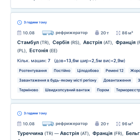
3 години
тому
рефрижератор
10.08
20 т
86 м³
Стамбул
Сербія
Австрія
Франція
(TR)
,
(RS)
,
(AT)
,
(
Естонія
(PL)
,
(EE)
Кільк. машин:
7
(дов=
13,6м
шир=
2,5м
вис=
2,9м
)
Розтентування
Постійно
Цілодобово
Ремені 12
Жорс
Завантаження в будь-якому місті регіону
Довантаження
З
Терміново
Швидкопсувний вантаж
Пором
Термореєстр
3 години
тому
рефрижератор
10.08
20 т
96 м³
Туреччина
Австрія
Франція
Бельг
(TR)
—
(AT)
,
(FR)
,