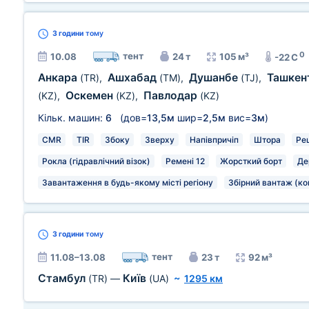
3 години
тому
0
тент
10.08
24 т
105 м³
-22 C
Анкара
Ашхабад
Душанбе
Ташкен
(TR)
,
(TM)
,
(TJ)
,
Оскемен
Павлодар
(KZ)
,
(KZ)
,
(KZ)
Кільк. машин:
6
(дов=
13,5м
шир=
2,5м
вис=
3м
)
CMR
TIR
Збоку
Зверху
Напівпричіп
Штора
Ре
Рокла (гідравлічний візок)
Ремені 12
Жорсткий борт
Де
Завантаження в будь-якому місті регіону
Збірний вантаж (ко
3 години
тому
тент
11.08–13.08
23 т
92 м³
Стамбул
Київ
(TR)
—
(UA)
~
1295 км