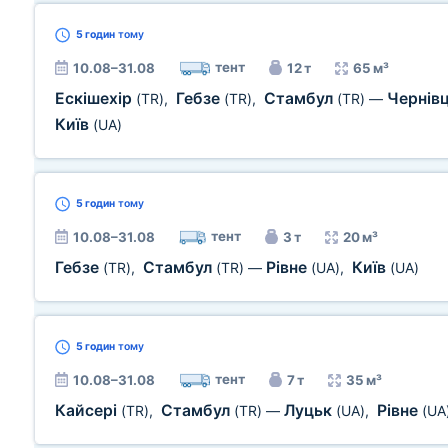
5 годин
тому
тент
10.08–31.08
12 т
65 м³
Ескішехір
Гебзе
Стамбул
Чернів
(TR)
,
(TR)
,
(TR)
—
Київ
(UA)
5 годин
тому
тент
10.08–31.08
3 т
20 м³
Гебзе
Стамбул
Рівне
Київ
(TR)
,
(TR)
—
(UA)
,
(UA)
5 годин
тому
тент
10.08–31.08
7 т
35 м³
Кайсері
Стамбул
Луцьк
Рівне
(TR)
,
(TR)
—
(UA)
,
(UA