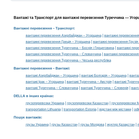
Вантажі та Транспорт для вантажні перевезення Туреччина — Угорщ
Вантажні перевезення
– Транспорт:
|
вантажні перевезення Азербайджан – Угорщина
вантажні перевезення
|
вантажні перевезення Греція – Угорщина
вантажні перевезення Грузія
|
вантажні перевезення Туреччина – Боснія і Герцеговина
вантажні пер
|
вантажні перевезення Туреччина – Словаччина
вантажні перевезення
вантажні перевезення Туреччина – Чеська республіка
Вантажні перевезення –
Вантажі
:
|
|
вантажі Азербайджан – Угорщина
вантажі Болгарія – Угорщина
ванта
|
|
вантажі Ірак – Угорщина
вантажі Туреччина – Австрія
вантажі Туреччи
|
|
вантажі Туреччина – Словаччина
вантажі Туреччина – Словенія
вант
DELLA в інших країнах
:
|
|
грузоперевозки Украина
грузоперевозки Казахстан
грузоперевозки 
|
|
|
transportation Lithuania
transportation Estonia
відстані між містами
odl
Пошук вантажів
:
|
|
|
|
грузы Украина
грузы Казахстан
грузы Молдова
жүктер Қазақстан
m