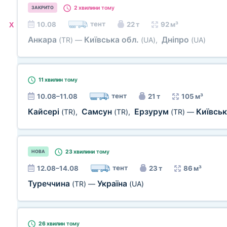
2 хвилини
тому
ЗАКРИТО
тент
10.08
22 т
92 м³
X
Анкара
Київська обл.
Дніпро
(TR)
—
(UA)
,
(UA)
11 хвилин
тому
тент
10.08–11.08
21 т
105 м³
Кайсері
Самсун
Ерзурум
Київськ
(TR)
,
(TR)
,
(TR)
—
23 хвилини
тому
НОВА
тент
12.08–14.08
23 т
86 м³
Туреччина
Україна
(TR)
—
(UA)
26 хвилин
тому