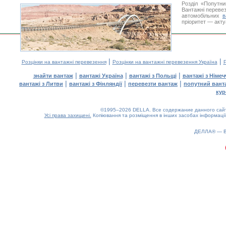
Розділ «Попутн
Вантажні перевез
автомобільних
в
пріоритет — акту
|
|
Розцінки на вантажні перевезення
Розцінки на вантажні перевезення Україна
Р
|
|
|
знайти вантаж
вантажі Україна
вантажі з Польщі
вантажі з Німе
|
|
|
вантажі з Литви
вантажі з Фінляндії
перевезти вантаж
попутний вант
кур
©1995–2026 DELLA. Все содержание данного сайта
Усі права захищені.
Копіювання та розміщення в інших засобах інформації
ДЕЛЛА® —
0.19(aws4)
100826-17:10:58