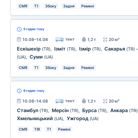
CMR
T1
Збоку
Задня
Ремені
5 годин
тому
тент
10.08–14.08
1,2 т
20 м³
Ескішехір
Ізміт
Ізмір
Сакарья
(TR)
,
(TR)
,
(TR)
,
(TR)
Суми
(UA)
,
(UA)
CMR
T1
Збоку
Задня
Ремені
6 годин
тому
тент
10.08–14.08
1,2 т
20 м³
Стамбул
Мерсін
Бурса
Анкара
(TR)
,
(TR)
,
(TR)
,
(TR)
Хмельницький
Ужгород
(UA)
,
(UA)
CMR
TIR
T1
Ремені