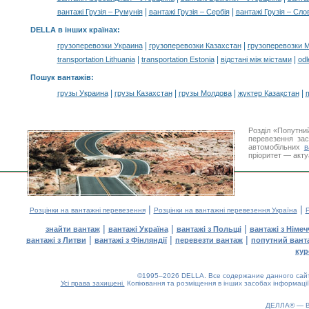
|
|
вантажі Грузія – Румунія
вантажі Грузія – Сербія
вантажі Грузія – Сл
DELLA в інших країнах
:
|
|
грузоперевозки Украина
грузоперевозки Казахстан
грузоперевозки 
|
|
|
transportation Lithuania
transportation Estonia
відстані між містами
odl
Пошук вантажів
:
|
|
|
|
грузы Украина
грузы Казахстан
грузы Молдова
жүктер Қазақстан
m
Розділ «Попутни
перевезення за
автомобільних
в
пріоритет — акту
|
|
Розцінки на вантажні перевезення
Розцінки на вантажні перевезення Україна
Р
|
|
|
знайти вантаж
вантажі Україна
вантажі з Польщі
вантажі з Німе
|
|
|
вантажі з Литви
вантажі з Фінляндії
перевезти вантаж
попутний вант
кур
©1995–2026 DELLA. Все содержание данного сайта
Усі права захищені.
Копіювання та розміщення в інших засобах інформації
ДЕЛЛА® —