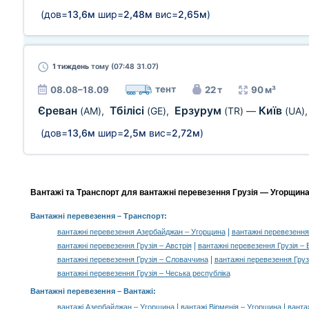
(дов=
13,6м
шир=
2,48м
вис=
2,65м
)
1 тиждень
тому (07:48 31.07)
тент
08.08–18.09
22 т
90 м³
Єреван
Тбілісі
Ерзурум
Київ
(AM)
,
(GE)
,
(TR)
—
(UA)
(дов=
13,6м
шир=
2,5м
вис=
2,72м
)
Вантажі та Транспорт для вантажні перевезення Грузія — Угорщина,
Вантажні перевезення
– Транспорт:
|
вантажні перевезення Азербайджан – Угорщина
вантажні перевезення
|
вантажні перевезення Грузія – Австрія
вантажні перевезення Грузія – 
|
вантажні перевезення Грузія – Словаччина
вантажні перевезення Груз
вантажні перевезення Грузія – Чеська республіка
Вантажні перевезення –
Вантажі
:
|
|
вантажі Азербайджан – Угорщина
вантажі Вірменія – Угорщина
ванта