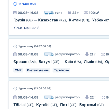
17 годин
тому
тент
08.08–14.08
24 т
100 м³
Грузія
Казахстан
Китай
Узбекис
(GE)
—
(KZ)
,
(CN)
,
Кільк. машин:
3
1 день
тому (14:37 06.08)
рефрижератор
08.08–10.08
21 т
8
Єреван
Батумі
Київ
Львів
О
(AM)
,
(GE)
—
(UA)
,
(UA)
,
CMR
Розтентування
Терміново
1 день
тому (13:06 06.08)
рефрижератор
08.08–14.08
22 т
8
Тбілісі
Кутаїсі
Поті
Боржомі
(GE)
,
(GE)
,
(GE)
,
(GE)