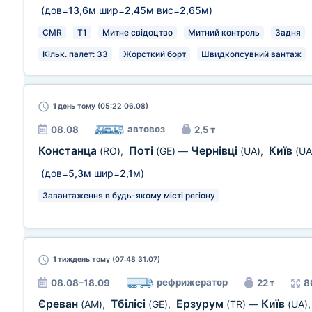
(дов=
13,6м
шир=
2,45м
вис=
2,65м
)
CMR
T1
Митне свідоцтво
Митний контроль
Задня
Кільк. палет: 33
Жорсткий борт
Швидкопсувний вантаж
1 день
тому (05:22 06.08)
автовоз
08.08
2,5 т
Констанца
Поті
Чернівці
Київ
(RO)
,
(GE)
—
(UA)
,
(UA
(дов=
5,3м
шир=
2,1м
)
Завантаження в будь-якому місті регіону
1 тиждень
тому (07:48 31.07)
рефрижератор
08.08–18.09
22 т
8
Єреван
Тбілісі
Ерзурум
Київ
(AM)
,
(GE)
,
(TR)
—
(UA)