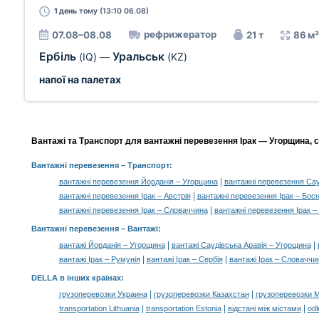
1 день
тому (13:10 06.08)
рефрижератор
07.08–08.08
21 т
86 м³
Ербіль
Уральськ
(IQ)
—
(KZ)
напої на палетах
Вантажі та Транспорт для вантажні перевезення Ірак — Угорщина, с
Вантажні перевезення
– Транспорт:
|
вантажні перевезення Йорданія – Угорщина
вантажні перевезення Сау
|
вантажні перевезення Ірак – Австрія
вантажні перевезення Ірак – Босн
|
вантажні перевезення Ірак – Словаччина
вантажні перевезення Ірак –
Вантажні перевезення –
Вантажі
:
|
|
вантажі Йорданія – Угорщина
вантажі Саудівська Аравія – Угорщина
|
|
вантажі Ірак – Румунія
вантажі Ірак – Сербія
вантажі Ірак – Словаччи
DELLA в інших країнах
:
|
|
грузоперевозки Украина
грузоперевозки Казахстан
грузоперевозки 
|
|
|
transportation Lithuania
transportation Estonia
відстані між містами
odl