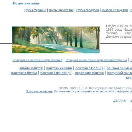
Пошук вантажів
:
|
|
|
|
грузы Украина
грузы Казахстан
грузы Молдова
жүктер Қазақстан
m
Розділ «Пошук в
1995 року. Наша
Україна — Украї
Дякуємо за цікав
|
|
Розцінки на вантажні перевезення
Розцінки на вантажні перевезення Україна
Р
|
|
|
знайти вантаж
вантажі Україна
вантажі з Польщі
вантажі з Німе
|
|
|
вантажі з Литви
вантажі з Фінляндії
перевезти вантаж
попутний вант
кур
©1995–2026 DELLA. Все содержание данного сайта
Усі права захищені.
Копіювання та розміщення в інших засобах інформації
ДЕЛЛА® —
0.17(aws2)
070826-23:20:55