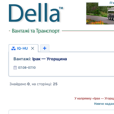
П'
IQ-HU
Вантажі:
Ірак — Угорщина
07.08–07.10
Знайдено
0
, на сторінці:
25
У напрямку «Ірак — Угорщ
Нижче надана