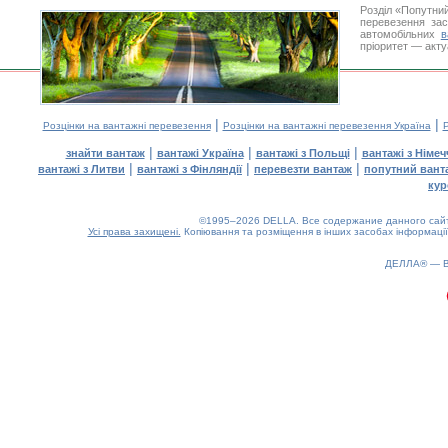
Розділ «Попутни
перевезення за
автомобільних
в
пріоритет — акту
|
|
Розцінки на вантажні перевезення
Розцінки на вантажні перевезення Україна
Р
|
|
|
знайти вантаж
вантажі Україна
вантажі з Польщі
вантажі з Німе
|
|
|
вантажі з Литви
вантажі з Фінляндії
перевезти вантаж
попутний вант
кур
©1995–2026 DELLA. Все содержание данного сайта
Усі права захищені.
Копіювання та розміщення в інших засобах інформації
ДЕЛЛА® —
0.29(aws3)
080826-02:03:44