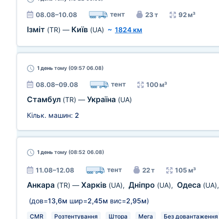
тент
08.08–10.08
23 т
92 м³
Ізміт
Київ
(TR)
—
(UA)
~
1824 км
1 день
тому (09:57 06.08)
тент
08.08–09.08
100 м³
Стамбул
Україна
(TR)
—
(UA)
Кільк. машин:
2
1 день
тому (08:52 06.08)
тент
11.08–12.08
22 т
105 м³
Анкара
Харків
Дніпро
Одеса
(TR)
—
(UA)
,
(UA)
,
(UA)
(дов=
13,6м
шир=
2,45м
вис=
2,95м
)
CMR
Розтентування
Штора
Мега
Без довантаження 