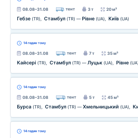
тент
08.08–31.08
3 т
20 м³
Гебзе
Стамбул
Рівне
Київ
(TR)
,
(TR)
—
(UA)
,
(UA)
14 годин
тому
тент
08.08–31.08
7 т
35 м³
Кайсері
Стамбул
Луцьк
Рівне
(TR)
,
(TR)
—
(UA)
,
(UA
14 годин
тому
тент
08.08–31.08
5 т
45 м³
Бурса
Стамбул
Хмельницький
К
(TR)
,
(TR)
—
(UA)
,
14 годин
тому