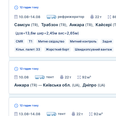
12 годин
тому
рефрижератор
10.08–14.08
22 т
8
Самсун
Трабзон
Анкара
Кайсері
(TR)
,
(TR)
,
(TR)
,
(
(дов=
13,6м
шир=
2,45м
вис=
2,65м
)
CMR
T1
Митне свідоцтво
Митний контроль
Задня
Кільк. палет: 33
Жорсткий борт
Швидкопсувний вантаж
12 годин
тому
тент
10.08
22 т
92 м³
Анкара
Київська обл.
Дніпро
(TR)
—
(UA)
,
(UA)
12 годин
тому
тент
13.08–14.08
22 т
92 м³