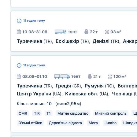
11 годин
тому
тент
10.08–31.08
22 т
93 м³
Туреччина
Ескішехір
Денізлі
Анка
(TR)
,
(TR)
,
(TR)
,
11 годин
тому
тент
08.08–01.10
21 т
120 м³
Туреччина
Греція
Румунія
Болгарі
(TR)
,
(GR)
,
(RO)
,
Центр України
Київська обл.
Чернівці
(UA)
,
(UA)
,
(
Кільк. машин:
10
(вис=
2,95м
)
CMR
TIR
T1
Митне свідоцтво
Митний контроль
Щ
З'ємні стійки
Дерев'яна підлога
Мега
Jumbo
Швидке