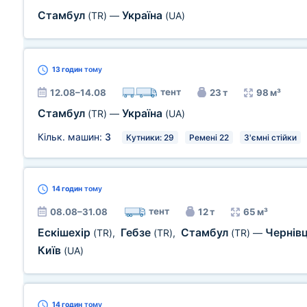
Стамбул
Україна
(TR)
—
(UA)
13 годин
тому
тент
12.08–14.08
23 т
98 м³
Стамбул
Україна
(TR)
—
(UA)
Кільк. машин:
3
Кутники: 29
Ремені 22
З'ємні стійки
14 годин
тому
тент
08.08–31.08
12 т
65 м³
Ескішехір
Гебзе
Стамбул
Чернів
(TR)
,
(TR)
,
(TR)
—
Київ
(UA)
14 годин
тому