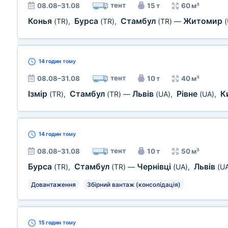
тент
08.08–31.08
15 т
60 м³
Конья
Бурса
Стамбул
Житомир
(TR)
,
(TR)
,
(TR)
—
14 годин
тому
тент
08.08–31.08
10 т
40 м³
Ізмір
Стамбул
Львів
Рівне
К
(TR)
,
(TR)
—
(UA)
,
(UA)
,
14 годин
тому
тент
08.08–31.08
10 т
50 м³
Бурса
Стамбул
Чернівці
Львів
(TR)
,
(TR)
—
(UA)
,
(U
Довантаження
Збірний вантаж (консолідація)
15 годин
тому