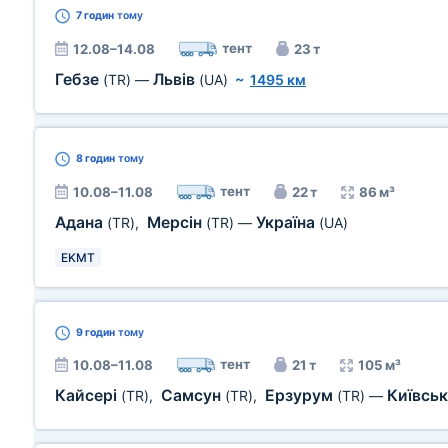
7 годин
тому
тент
12.08–14.08
23 т
Гебзе
Львів
(TR)
—
(UA)
~
1495 км
8 годин
тому
тент
10.08–11.08
22 т
86 м³
Адана
Мерсін
Україна
(TR)
,
(TR)
—
(UA)
EKMT
9 годин
тому
тент
10.08–11.08
21 т
105 м³
Кайсері
Самсун
Ерзурум
Київськ
(TR)
,
(TR)
,
(TR)
—