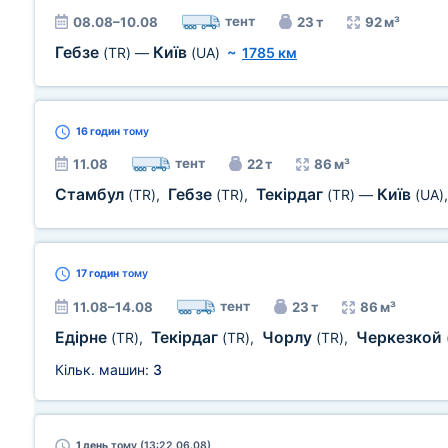
тент
08.08–10.08
23 т
92 м³
Гебзе
Київ
(TR)
—
(UA)
~
1785 км
16 годин
тому
тент
11.08
22 т
86 м³
Стамбул
Гебзе
Текірдаг
Київ
(TR)
,
(TR)
,
(TR)
—
(UA)
17 годин
тому
тент
11.08–14.08
23 т
86 м³
Едірне
Текірдаг
Чорлу
Черкезкой
(TR)
,
(TR)
,
(TR)
,
Кільк. машин:
3
1 день
тому (13:22 06.08)