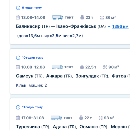
9 годин
тому
тент
13.08–14.08
23 т
86 м³
Баликесир
Івано-Франківськ
(TR)
—
(UA)
~
1396 км
(дов=
13,6м
шир=
2,5м
вис=
2,7м
)
10 годин
тому
тент
10.08–12.08
22,5 т
90 м³
Самсун
Анкара
Зонгулдак
Фатса
(TR)
,
(TR)
,
(TR)
,
(
Кільк. машин:
2
11 годин
тому
тент
17.08–31.08
22 т
93 м³
Туреччина
Адана
Османіє
Мерсін
(TR)
,
(TR)
,
(TR)
,
(