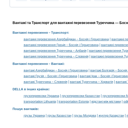
Вантажі та Транспорт для вантажні перевезення Туреччина — Босні
Вантажні перевезення
– Транспорт:
|
вантажні перевезення Азербайджан – Боснія і Герцеговина
вантажні пе
|
вантажні перевезення Греція – Боснія і Герцеговина
вантажні перевезен
|
вантажні перевезення Туреччина – Албанія
вантажні перевезення Тур
|
вантажні перевезення Туреччина – Словенія
вантажні перевезення Ту
Вантажні перевезення –
Вантажі
:
|
вантажі Азербайджан – Боснія і Герцеговина
вантажі Болгарія – Боснія
|
вантажі Грузія – Боснія і Герцеговина
вантажі Ірак – Боснія і Герцегови
|
|
вантажі Туреччина – Словенія
вантажі Туреччина – Хорватія
вантажі 
DELLA в інших країнах
:
|
|
грузоперевозки Украина
грузоперевозки Казахстан
грузоперевозки 
|
|
|
transportation Lithuania
transportation Estonia
відстані між містами
odl
Пошук вантажів
:
|
|
|
|
грузы Украина
грузы Казахстан
грузы Молдова
жүктер Қазақстан
m