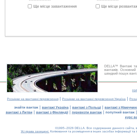
Ще місце завантаження
Ще місце розванта
DELLA™ Вантажі та
вантажів. Основний 
швидкий пошук ванта
го
|
|
Розцінки на вантажні перевезення
Розцінки на вантажні перевезення Україна
Розц
|
|
|
знайти вантаж
вантажі Україна
вантажі з Польщі
вантажі з Німеччин
|
|
|
вантажі з Литви
вантажі з Фінляндії
перевезти вантаж
попутний вантаж
курс в
©1995–2026 DELLA. Все содержание данного сайта, в
Усі права захищені.
Копіювання та розміщення в інших засобах інформації та 