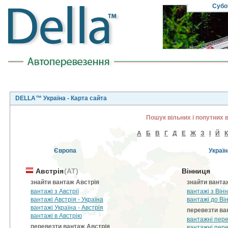
Субо
DELLA™ Україна - Карта сайта
Пошук вільних і попутних 
А
Б
В
Г
Д
Е
Ж
З
І
Й
К
Європа
Україн
Австрія
(AT)
Вінниця
знайти вантаж Австрія
знайти ванта
вантажі з Австрії
вантажі з Вінн
вантажі Австрія - Україна
вантажі до Ві
вантажі Україна - Австрія
перевезти ва
вантажі в Австрію
вантажні пере
перевезти вантаж Австрія
вантажні пере