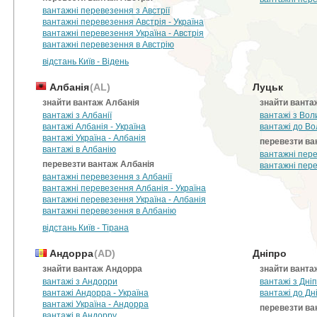
вантажні перевезення з Австрії
вантажні перевезення Австрія - Україна
вантажні перевезення Україна - Австрія
вантажні перевезення в Австрію
відстань Київ - Відень
Албанія
(AL)
Луцьк
знайти вантаж Албанія
знайти ванта
вантажі з Албанії
вантажі з Вол
вантажі Албанія - Україна
вантажі до Во
вантажі Україна - Албанія
перевезти ва
вантажі в Албанію
вантажні пере
перевезти вантаж Албанія
вантажні пере
вантажні перевезення з Албанії
вантажні перевезення Албанія - Україна
вантажні перевезення Україна - Албанія
вантажні перевезення в Албанію
відстань Київ - Тірана
Андорра
(AD)
Дніпро
знайти вантаж Андорра
знайти ванта
вантажі з Андорри
вантажі з Дні
вантажі Андорра - Україна
вантажі до Дн
вантажі Україна - Андорра
перевезти ва
вантажі в Андорру