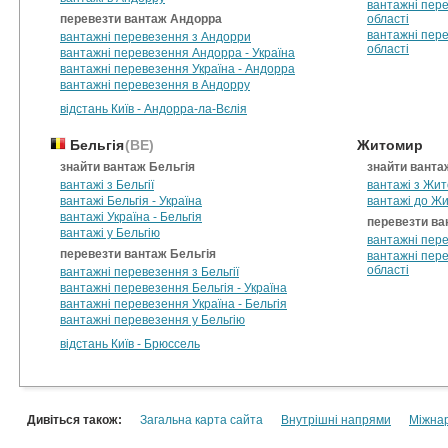
вантажні пере
перевезти вантаж Андорра
області
вантажні пере
вантажні перевезення з Андорри
області
вантажні перевезення Андорра - Україна
вантажні перевезення Україна - Андорра
вантажні перевезення в Андорру
відстань Київ - Андорра-ла-Вєлія
Бельгія
(BE)
Житомир
знайти вантаж Бельгія
знайти вант
вантажі з Бельгії
вантажі з Жит
вантажі Бельгія - Україна
вантажі до Жи
вантажі Україна - Бельгія
перевезти в
вантажі у Бельгію
вантажні пере
перевезти вантаж Бельгія
вантажні пер
області
вантажні перевезення з Бельгії
вантажні перевезення Бельгія - Україна
вантажні перевезення Україна - Бельгія
вантажні перевезення у Бельгію
відстань Київ - Брюссель
Дивіться також:
Загальна карта сайта
Внутрішні напрями
Міжна