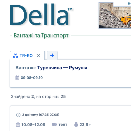
Н
TR-RO
Вантажі:
Туреччина — Румунія
09.08–09.10
Знайдено
2
, на сторінці:
25
2 дні
тому (07:35 07.08)
тент
10.08–12.08
23,5 т