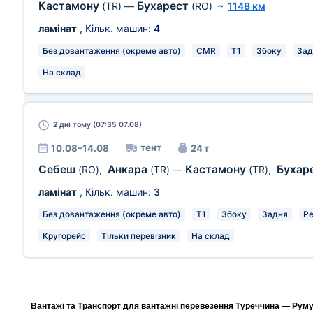
Кастамону
Бухарест
(TR)
—
(RO)
~
1148 км
ламінат
, Кільк. машин:
4
Без довантаження (окреме авто)
CMR
T1
Збоку
Зад
На склад
2 дні
тому (07:35 07.08)
тент
10.08–14.08
24 т
Себеш
Анкара
Кастамону
Бухар
(RO)
,
(TR)
—
(TR)
,
ламінат
, Кільк. машин:
3
Без довантаження (окреме авто)
T1
Збоку
Задня
Ре
Кругорейс
Тільки перевізник
На склад
Вантажі та Транспорт для вантажні перевезення Туреччина — Румун