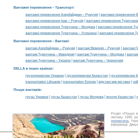
Вантажні перевезення
– Транспорт:
|
вантажні перевезення Азербайджан – Румунія
вантажні перевезення В
|
вантажні перевезення Ірак – Румунія
вантажні перевезення Туреччина
|
вантажні перевезення Туреччина – Молдова
вантажні перевезення Ту
|
вантажні перевезення Туреччина – Угорщина
вантажні перевезення Т
Вантажні перевезення –
Вантажі
:
|
|
вантажі Азербайджан – Румунія
вантажі Вірменія – Румунія
вантажі Г
|
|
вантажі Туреччина – Македонія
вантажі Туреччина – Молдова
вантаж
|
вантажі Туреччина – Україна
вантажі Туреччина – Чорногорія
DELLA в інших країнах
:
|
|
грузоперевозки Украина
грузоперевозки Казахстан
грузоперевозки 
|
|
|
transportation Lithuania
transportation Estonia
відстані між містами
odl
Пошук вантажів
:
|
|
|
|
грузы Украина
грузы Казахстан
грузы Молдова
жүктер Қазақстан
m
Розділ «Пошук в
лютому 1995 ро
перевезень
Укра
інформації. Дяку