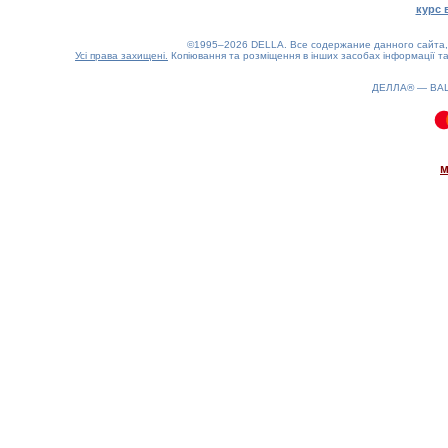
курс 
©1995–2026 DELLA. Все содержание данного сайта, 
Усі права захищені.
Копіювання та розміщення в інших засобах інформації та
ДЕЛЛА® —
ВА
0.09(aws4)
070826-05:48:29
м