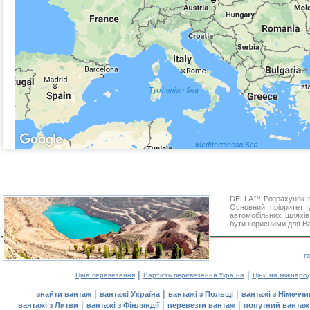
DELLA™ Розрахунок ві
Основний пріоритет 
автомобільних шляхів
бути корисними для Ва
г
|
|
Ціна перевезення
Вартість перевезення Україна
Ціни на міжнаро
|
|
|
знайти вантаж
вантажі Україна
вантажі з Польщі
вантажі з Німечч
|
|
|
вантажі з Литви
вантажі з Фінляндії
перевезти вантаж
попутний вантаж