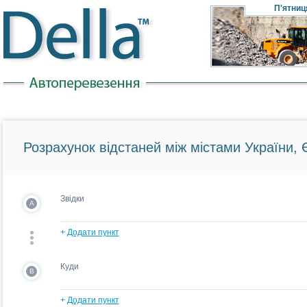
П'ятниц
Розрахунок відстаней між містами України, Є
Звідки
A
+
Додати пункт
Куди
B
+
Додати пункт