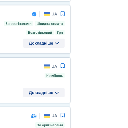
UA
За оригіналами
Швидка оплата
Безготівковий
Грн
Докладніше
UA
Комбінов.
Докладніше
UA
За оригіналами