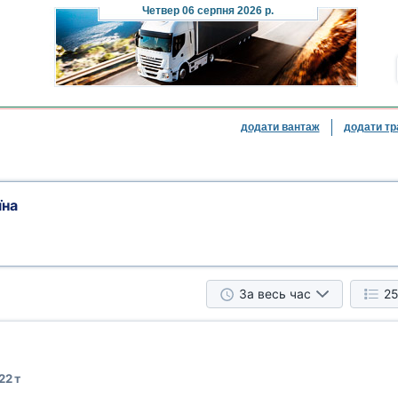
Четвер
06 серпня 2026 р.
додати вантаж
додати тр
їна
За весь час
25
22 т