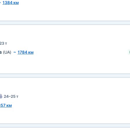
~
1384 км
23 т
в
(UA)
~
1784 км
24–25 т
357 км