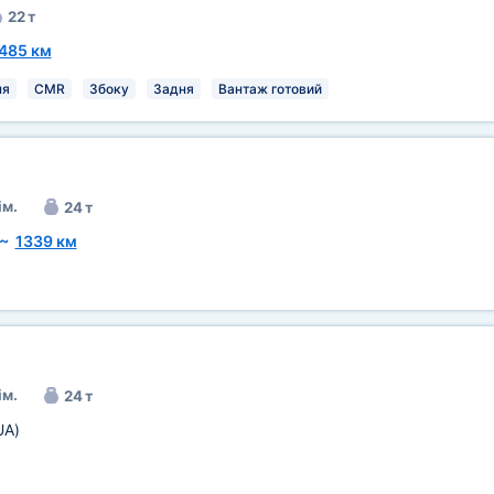
22 т
485 км
ня
CMR
Збоку
Задня
Вантаж готовий
ім.
24 т
~
1339 км
ім.
24 т
UA)