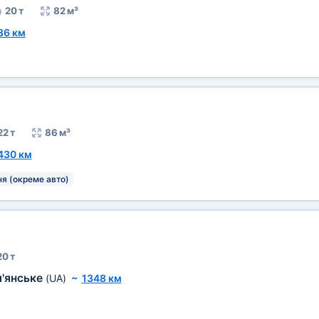
20 т
82 м³
36 км
22 т
86 м³
430 км
я (окреме авто)
20 т
'янське
(UA)
~
1348 км