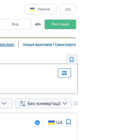
Україна
укр
Вхід
або
Реєстрація
анспорт
пошук вантажів і транспорту
Без конвертації
UA