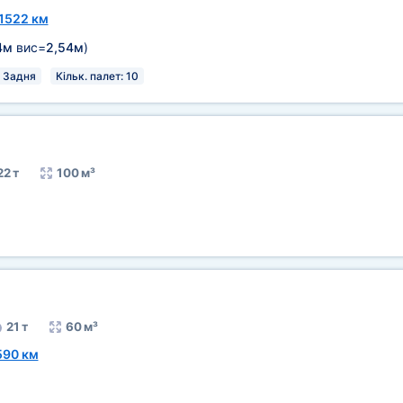
1522 км
4м
вис=
2,54м
)
Задня
Кільк. палет: 10
22 т
100 м³
21 т
60 м³
590 км