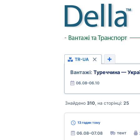
TR-UA
Вантажі:
Туреччина — Укра
06.08–06.10
Знайдено
310
, на сторінці:
25
13 годин
тому
тент
06.08–07.08