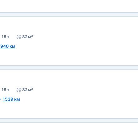
15 т
82 м³
1940 км
15 т
82 м³
~
1539 км