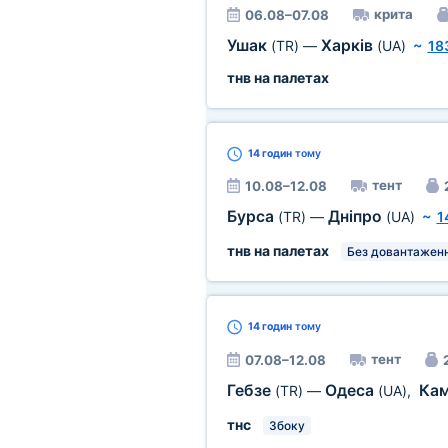
крита
06.08–07.08
Ушак
Харків
(TR)
—
(UA)
~
18
тнв на палетах
14 годин
тому
тент
10.08–12.08
Бурса
Дніпро
(TR)
—
(UA)
~
1
тнв на палетах
Без довантаженн
14 годин
тому
тент
07.08–12.08
Гебзе
Одеса
Кам
(TR)
—
(UA)
,
тнс
Збоку