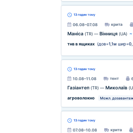
13 годин
тому
крита
06.08–07.08
Маніса
Вінниця
(TR)
—
(UA)
тнв в ящиках
(дов=
1,1м
шир=
0
13 годин
тому
тент
10.08–11.08
6
Газіантеп
Миколаїв
(TR)
—
(U
агроволокно
Можл. дозаванта
13 годин
тому
крита
07.08–10.08