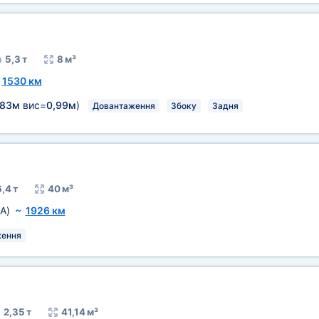
5,3 т
8 м³
~
1530 км
,83м
вис=
0,99м
)
Довантаження
Збоку
Задня
,4 т
40 м³
A)
~
1926 км
ження
2,35 т
41,14 м³