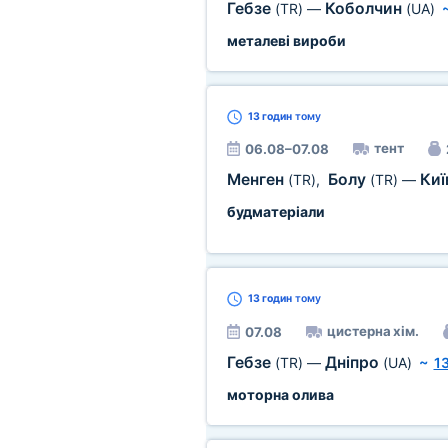
Гебзе
Коболчин
(TR)
—
(UA)
металеві вироби
13 годин
тому
тент
06.08–07.08
Менген
Болу
Киї
(TR)
,
(TR)
—
будматеріали
13 годин
тому
цистерна хім.
07.08
Гебзе
Дніпро
(TR)
—
(UA)
~
1
моторна олива