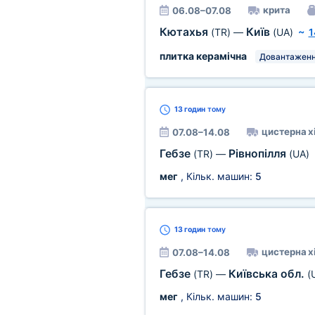
крита
06.08–07.08
Кютахья
Київ
(TR)
—
(UA)
~
1
плитка керамічна
Довантажен
13 годин
тому
цистерна х
07.08–14.08
Гебзе
Рівнопілля
(TR)
—
(UA)
мег
, Кільк. машин:
5
13 годин
тому
цистерна х
07.08–14.08
Гебзе
Київська обл.
(TR)
—
(
мег
, Кільк. машин:
5