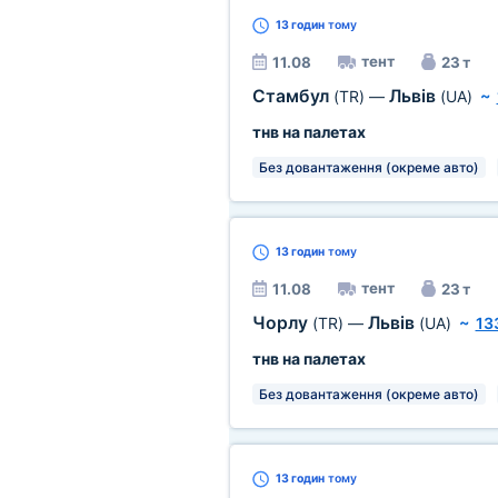
13 годин
тому
тент
11.08
23 т
Стамбул
Львів
(TR)
—
(UA)
~
тнв на палетах
Без довантаження (окреме авто)
13 годин
тому
тент
11.08
23 т
Чорлу
Львів
(TR)
—
(UA)
~
13
тнв на палетах
Без довантаження (окреме авто)
13 годин
тому