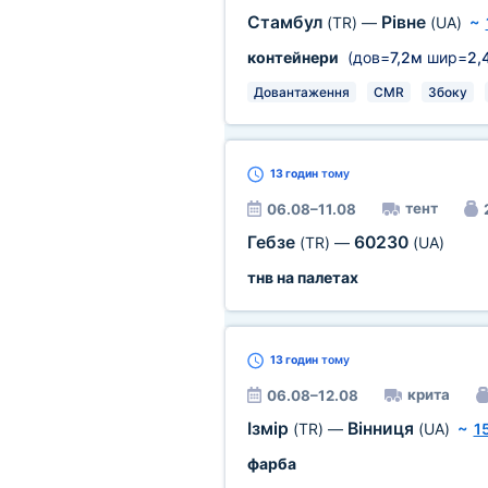
Стамбул
Рівне
(TR)
—
(UA)
~
контейнери
(дов=
7,2м
шир=
2,
Довантаження
CMR
Збоку
13 годин
тому
тент
06.08–11.08
Гебзе
60230
(TR)
—
(UA)
тнв на палетах
13 годин
тому
крита
06.08–12.08
Ізмір
Вінниця
(TR)
—
(UA)
~
1
фарба