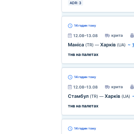
ADR: 3
14 годин
тому
крита
12.08–13.08
Маніса
Харків
(TR)
—
(UA)
~
тнв на палетах
14 годин
тому
крита
12.08–13.08
Стамбул
Харків
(TR)
—
(UA)
тнв на палетах
14 годин
тому