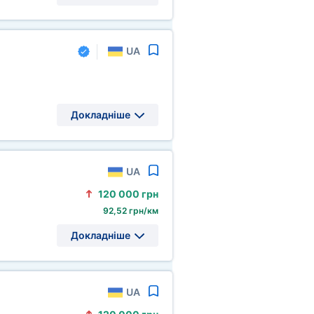
UA
Докладніше
UA
120
000 грн
92,52 грн/км
Докладніше
UA