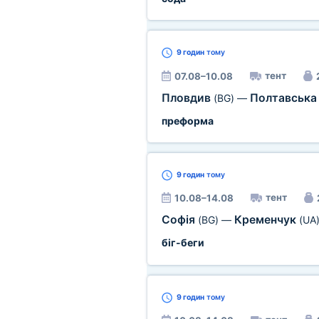
9 годин
тому
тент
07.08–10.08
Пловдив
Полтавська
(BG)
—
преформа
9 годин
тому
тент
10.08–14.08
Софія
Кременчук
(BG)
—
(UA
біг-беги
9 годин
тому