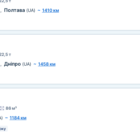
22,5 т
Полтава
)
,
(UA)
~
1410 км
22,5 т
Дніпро
)
,
(UA)
~
1458 км
86 м³
A)
~
1184 км
оку