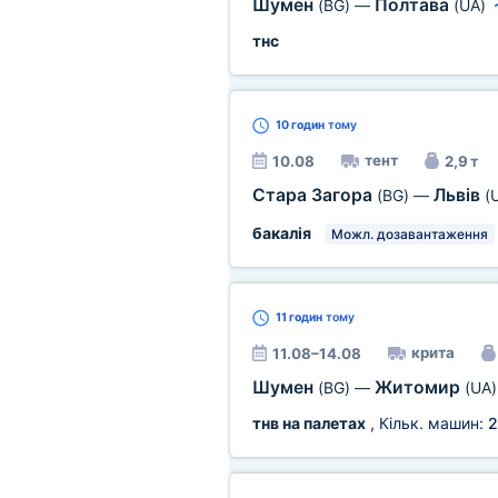
Шумен
Полтава
(BG)
—
(UA)
тнс
10 годин
тому
тент
10.08
2,9 т
Стара Загора
Львів
(BG)
—
(
бакалія
Можл. дозавантаження
11 годин
тому
крита
11.08–14.08
Шумен
Житомир
(BG)
—
(UA)
тнв на палетах
, Кільк. машин:
2