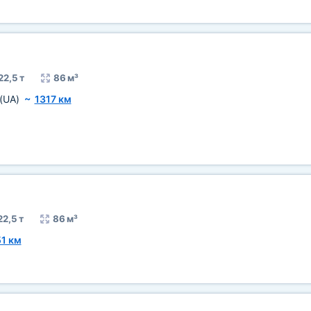
22,5 т
86 м³
(UA)
~
1317 км
22,5 т
86 м³
1 км