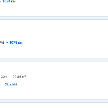
~
1091 км
UA)
~
1078 км
20 т
86 м³
~
962 км