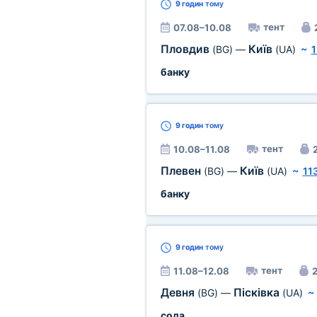
9 годин
тому
тент
07.08–10.08
Пловдив
Київ
(BG)
—
(UA)
~
1
банку
9 годин
тому
тент
10.08–11.08
2
Плевен
Київ
(BG)
—
(UA)
~
11
банку
9 годин
тому
тент
11.08–12.08
2
Девня
Пісківка
(BG)
—
(UA)
сода