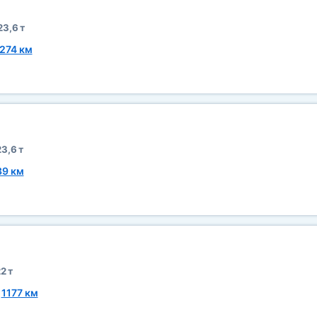
23,6 т
274 км
3,6 т
39 км
2 т
~
1177 км