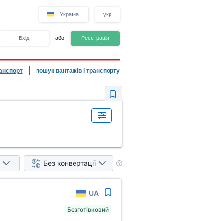
Україна
укр
Вхід
або
Реєстрація
анспорт
пошук вантажів і транспорту
Без конвертації
UA
Безготівковий