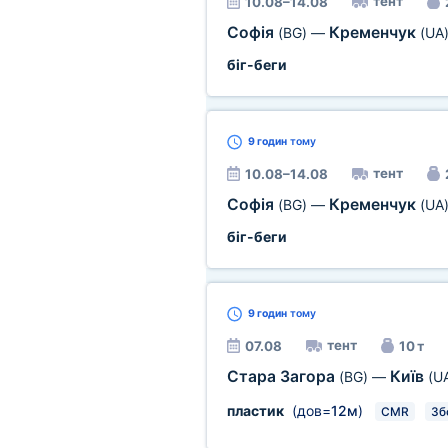
тент
10.08–14.08
Софія
Кременчук
(BG)
—
(UA
біг-беги
9 годин
тому
тент
10.08–14.08
Софія
Кременчук
(BG)
—
(UA
біг-беги
9 годин
тому
тент
07.08
10 т
Стара Загора
Київ
(BG)
—
(U
пластик
(дов=
12м
)
CMR
Зб