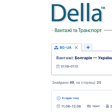
BG-UA
Вантажі:
Болгарія — Україн
07.08–07.10
Знайдено
49
, на сторінці:
25
6 годин
тому
тент
11.08–12.08
2