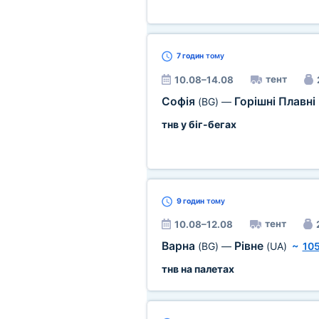
7 годин
тому
тент
10.08–14.08
Софія
Горішні Плавні
(BG)
—
тнв у біг-бегах
9 годин
тому
тент
10.08–12.08
Варна
Рівне
(BG)
—
(UA)
~
105
тнв на палетах