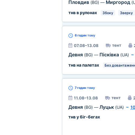
Пловдив
Миргород
(BG)
—
(
тнв в рулонах
Збоку
Зверху
6 годин
тому
тент
07.08–13.08
Девня
Пісківка
(BG)
—
(UA)
тнв на палетах
Без довантаженн
7 годин
тому
тент
11.08–13.08
2
Девня
Луцьк
(BG)
—
(UA)
~
1
тнв у біг-бегах