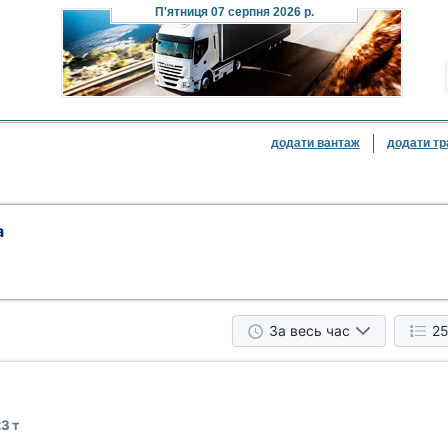
П'ятниця
07 серпня 2026 р.
додати вантаж
додати тр
а
За весь час
25
3 т