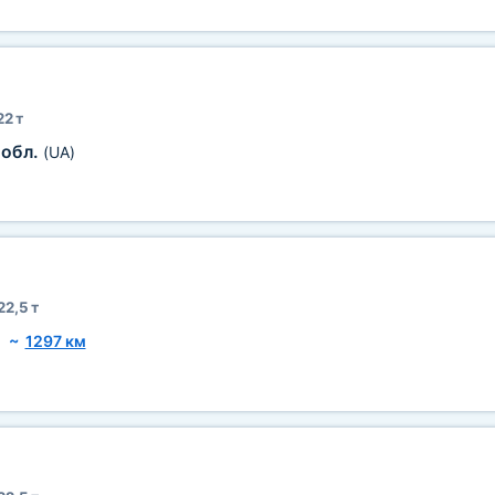
22 т
 обл.
(UA)
22,5 т
)
~
1297 км