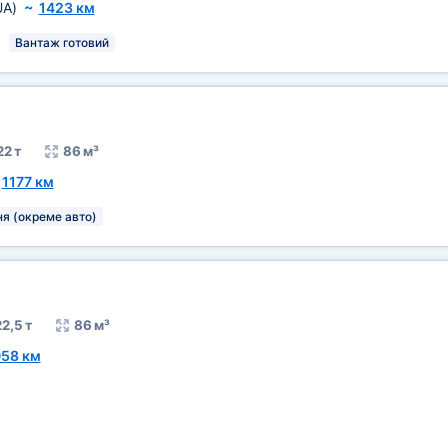
UA)
~
1423 км
Вантаж готовий
22 т
86 м³
~
1177 км
я (окреме авто)
2,5 т
86 м³
058 км