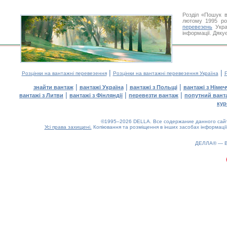
Розділ «Пошук в
лютому 1995 ро
перевезень
Укра
інформації. Дяку
|
|
Розцінки на вантажні перевезення
Розцінки на вантажні перевезення Україна
Р
|
|
|
знайти вантаж
вантажі Україна
вантажі з Польщі
вантажі з Німе
|
|
|
вантажі з Литви
вантажі з Фінляндії
перевезти вантаж
попутний вант
кур
©1995–2026 DELLA. Все содержание данного сайта
Усі права захищені.
Копіювання та розміщення в інших засобах інформації
ДЕЛЛА® —
0.14(aws3)
070826-15:12:26