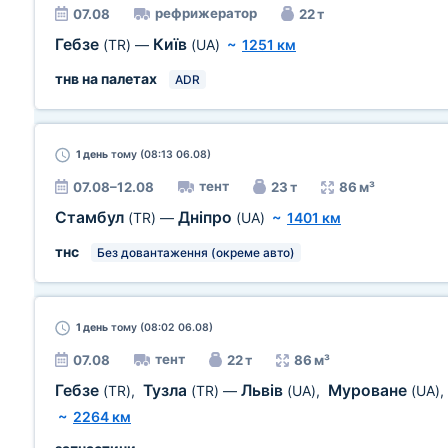
рефрижератор
07.08
22 т
Гебзе
Київ
(TR)
—
(UA)
~
1251 км
тнв на палетах
ADR
1 день
тому (08:13 06.08)
тент
07.08–12.08
23 т
86 м³
Стамбул
Дніпро
(TR)
—
(UA)
~
1401 км
тнс
Без довантаження (окреме авто)
1 день
тому (08:02 06.08)
тент
07.08
22 т
86 м³
Гебзе
Тузла
Львів
Муроване
(TR)
,
(TR)
—
(UA)
,
(UA)
,
~
2264 км