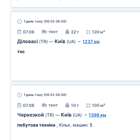
1 день
тому (06:55 06.08)
тент
07.08
22 т
120 м³
Діловасі
Київ
(TR)
—
(UA)
~
1237 км
тнс
1 день
тому (06:55 06.08)
тент
07.08
10 т
105 м³
Черкезкой
Київ
(TR)
—
(UA)
~
1398 км
побутова техніка
, Кільк. машин:
5