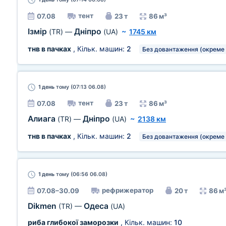
тент
07.08
23 т
86 м³
Ізмір
Дніпро
(TR)
—
(UA)
~
1745 км
тнв в пачках
, Кільк. машин:
2
Без довантаження (окреме 
1 день
тому (07:13 06.08)
тент
07.08
23 т
86 м³
Алиага
Дніпро
(TR)
—
(UA)
~
2138 км
тнв в пачках
, Кільк. машин:
2
Без довантаження (окреме 
1 день
тому (06:56 06.08)
рефрижератор
07.08–30.09
20 т
86 м
Dikmen
Одеса
(TR)
—
(UA)
риба глибокої заморозки
, Кільк. машин:
10