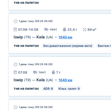
тнв на палетах
1 день
тому (09:28 06.08)
тент
07.08–14.08
23,4 т
86 м³
Ізмір
Київ
(TR)
—
(UA)
~
1640 км
тнв на палетах
Без довантаження (окреме авто)
Вантаж 
1 день
тому (09:26 06.08)
тент
07.08
7 т
Ізмір
Київ
(TR)
—
(UA)
~
1640 км
тнв на палетах
ADR: 8
Кільк. палет: 9
1 день
тому (09:26 06.08)