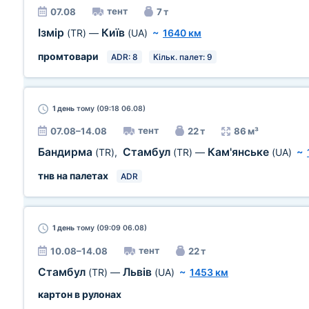
тент
07.08
7 т
Ізмір
Київ
(TR)
—
(UA)
~
1640 км
промтовари
ADR: 8
Кільк. палет: 9
1 день
тому (09:18 06.08)
тент
07.08–14.08
22 т
86 м³
Бандирма
Стамбул
Кам'янське
(TR)
,
(TR)
—
(UA)
~
тнв на палетах
ADR
1 день
тому (09:09 06.08)
тент
10.08–14.08
22 т
Стамбул
Львів
(TR)
—
(UA)
~
1453 км
картон в рулонах