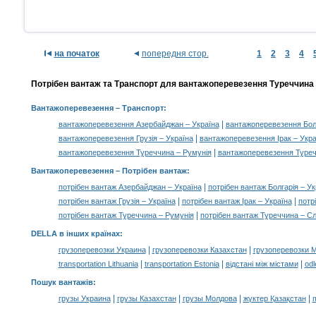
на початок
попередня стор.
1
2
3
4
Потрібен вантаж та Транспорт для вантажоперевезення Туреччина —
Вантажоперевезення
– Транспорт:
|
вантажоперевезення Азербайджан – Україна
вантажоперевезення Болг
|
вантажоперевезення Грузія – Україна
вантажоперевезення Ірак – Укра
|
вантажоперевезення Туреччина – Румунія
вантажоперевезення Туреч
Вантажоперевезення –
Потрібен вантаж
:
|
потрібен вантаж Азербайджан – Україна
потрібен вантаж Болгарія – Ук
|
|
потрібен вантаж Грузія – Україна
потрібен вантаж Ірак – Україна
потр
|
потрібен вантаж Туреччина – Румунія
потрібен вантаж Туреччина – С
DELLA в інших країнах
:
|
|
грузоперевозки Украина
грузоперевозки Казахстан
грузоперевозки 
|
|
|
transportation Lithuania
transportation Estonia
відстані між містами
odl
Пошук вантажів
:
|
|
|
|
грузы Украина
грузы Казахстан
грузы Молдова
жүктер Қазақстан
m