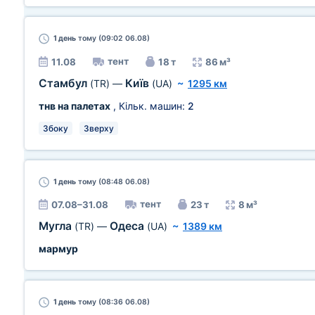
1 день
тому (09:02 06.08)
тент
11.08
18 т
86 м³
Стамбул
Київ
(TR)
—
(UA)
~
1295 км
тнв на палетах
, Кільк. машин:
2
Збоку
Зверху
1 день
тому (08:48 06.08)
тент
07.08–31.08
23 т
8 м³
Мугла
Одеса
(TR)
—
(UA)
~
1389 км
мармур
1 день
тому (08:36 06.08)