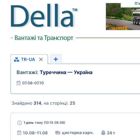
П'
TR-UA
Вантажі:
Туреччина — Україна
07.08–07.10
Знайдено
314
, на сторінці:
25
1 день
тому (10:15 06.08)
цистерна харч.
10.08–11.08
24 т