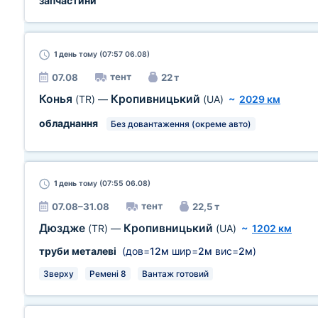
запчастини
1 день
тому (07:57 06.08)
тент
07.08
22 т
Конья
Кропивницький
(TR)
—
(UA)
~
2029 км
обладнання
Без довантаження (окреме авто)
1 день
тому (07:55 06.08)
тент
07.08–31.08
22,5 т
Дюздже
Кропивницький
(TR)
—
(UA)
~
1202 км
труби металеві
(дов=
12м
шир=
2м
вис=
2м
)
Зверху
Ремені 8
Вантаж готовий