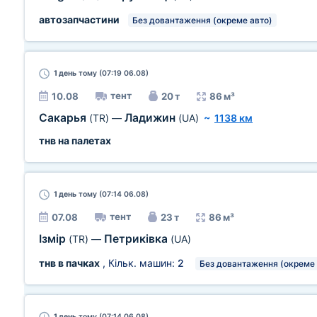
автозапчастини
Без довантаження (окреме авто)
1 день
тому (07:19 06.08)
тент
10.08
20 т
86 м³
Сакарья
Ладижин
(TR)
—
(UA)
~
1138 км
тнв на палетах
1 день
тому (07:14 06.08)
тент
07.08
23 т
86 м³
Ізмір
Петриківка
(TR)
—
(UA)
тнв в пачках
, Кільк. машин:
2
Без довантаження (окреме 
1 день
тому (07:14 06.08)