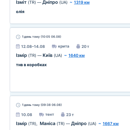
Ізміт
Дніпро
(TR)
—
(UA)
~
1319 км
олія
1 день
тому (10:05 06.08)
крита
12.08–14.08
20 т
Ізмір
Київ
(TR)
—
(UA)
~
1640 км
тнв в коробках
1 день
тому (09:38 06.08)
тент
10.08
23 т
Ізмір
Маніса
Дніпро
(TR)
,
(TR)
—
(UA)
~
1667 км