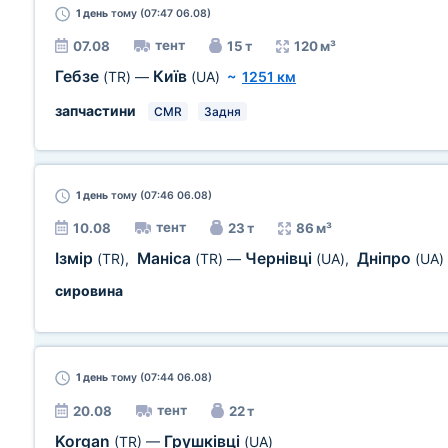
1 день
тому (07:47 06.08)
тент
07.08
15 т
120 м³
Гебзе
Київ
(TR)
—
(UA)
~
1251 км
запчастини
CMR
Задня
1 день
тому (07:46 06.08)
тент
10.08
23 т
86 м³
Ізмір
Маніса
Чернівці
Дніпро
(TR)
,
(TR)
—
(UA)
,
(UA)
сировина
1 день
тому (07:44 06.08)
тент
20.08
22 т
Korgan
Грушківці
(TR)
—
(UA)