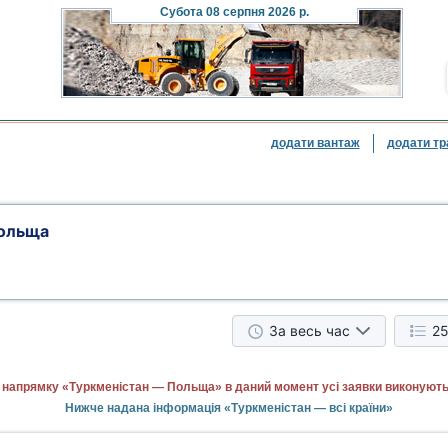
Субота
08 серпня 2026 р.
додати вантаж
додати тр
Польща
За весь час
25
 напрямку «Туркменістан — Польща» в даний момент усі заявки виконують
Нижче надана інформація «Туркменістан — всі країни»