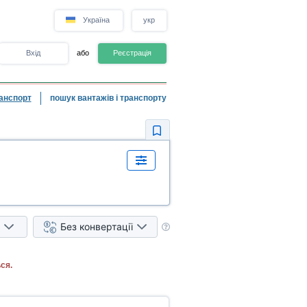
Україна
укр
Вхід
або
Реєстрація
анспорт
пошук вантажів і транспорту
Без конвертації
ся.