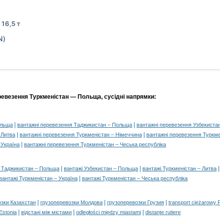
16,5 т
N)
ревезення Туркменістан — Польща, сусідні напрямки:
|
|
ольща
вантажні перевезення Таджикистан – Польща
вантажні перевезення Узбекиста
|
|
 Литва
вантажні перевезення Туркменістан – Німеччина
вантажні перевезення Туркм
|
 Україна
вантажні перевезення Туркменістан – Чеська республіка
|
|
і Таджикистан – Польща
вантажі Узбекистан – Польща
вантажі Туркменістан – Литва
|
вантажі Туркменістан – Україна
вантажі Туркменістан – Чеська республіка
|
|
|
озки Казахстан
грузоперевозки Молдова
грузоперевозки Грузия
transport ciężarowy 
|
|
|
 Estonia
відстані між містами
odległości między miastami
distanţe rutiere