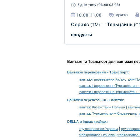
5 днів
тому (06:49 03.08)
крита
10.08–11.08
Серахс
Тяньцзинь
(TM)
—
(C
продукти
Вантажі та Транспорт для вантажні пе
Вантажні перевезення
– Транспорт:
вантажні перевезення Казахстан – П
вантажні перевезення Туркменістан –
вантажні перевезення Туркменістан –
Вантажні перевезення –
Вантажі
:
|
вантажі Казахстан – Польща
вантаж
|
вантажі Туркменістан – Словаччина
DELLA в інших країнах
:
|
грузоперевозки Украина
грузоперев
|
transportation Lithuania
transportation