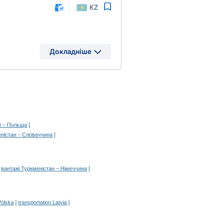
KZ
Докладніше
|
н – Польща
|
еністан – Словаччина
|
|
вантажі Туркменістан – Німеччина
|
|
Polska
transportation Latvia