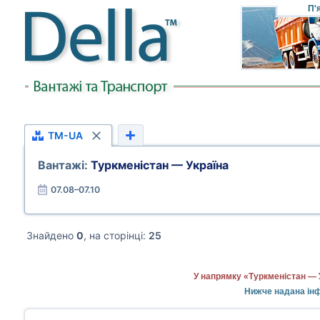
П'
TM-UA
Вантажі:
Туркменістан — Україна
07.08–07.10
Знайдено
0
, на сторінці:
25
У напрямку «Туркменістан — 
Нижче надана інф