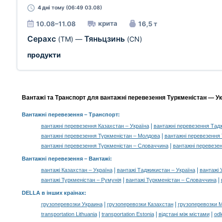
4 дні
тому (06:49 03.08)
крита
10.08–11.08
16,5 т
Серахс
Тяньцзинь
(TM)
—
(CN)
продукти
Вантажі та Транспорт для вантажні перевезення Туркменістан — Укр
Вантажні перевезення
– Транспорт:
|
вантажні перевезення Казахстан – Україна
вантажні перевезення Тадж
|
вантажні перевезення Туркменістан – Молдова
вантажні перевезення
|
вантажні перевезення Туркменістан – Словаччина
вантажні перевезе
Вантажні перевезення –
Вантажі
:
|
|
вантажі Казахстан – Україна
вантажі Таджикистан – Україна
вантажі 
|
|
вантажі Туркменістан – Румунія
вантажі Туркменістан – Словаччина
DELLA в інших країнах
:
|
|
грузоперевозки Украина
грузоперевозки Казахстан
грузоперевозки 
|
|
|
transportation Lithuania
transportation Estonia
відстані між містами
odl