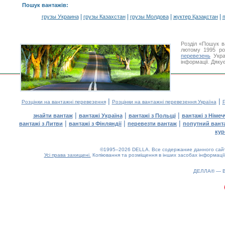
Пошук вантажів
:
|
|
|
|
грузы Украина
грузы Казахстан
грузы Молдова
жүктер Қазақстан
m
Розділ «Пошук в
лютому 1995 ро
перевезень
Укра
інформації. Дяку
|
|
Розцінки на вантажні перевезення
Розцінки на вантажні перевезення Україна
Р
|
|
|
знайти вантаж
вантажі Україна
вантажі з Польщі
вантажі з Німе
|
|
|
вантажі з Литви
вантажі з Фінляндії
перевезти вантаж
попутний вант
кур
©1995–2026 DELLA. Все содержание данного сайта
Усі права захищені.
Копіювання та розміщення в інших засобах інформації
ДЕЛЛА® —
0.17(aws3)
070826-18:13:09