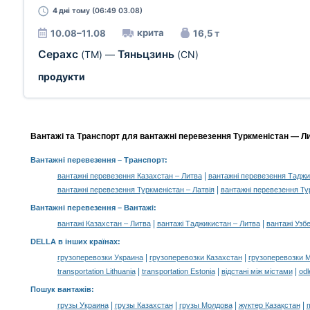
4 дні
тому (06:49 03.08)
крита
10.08–11.08
16,5 т
Серахс
Тяньцзинь
(TM)
—
(CN)
продукти
Вантажі та Транспорт для вантажні перевезення Туркменістан — Ли
Вантажні перевезення
– Транспорт:
|
вантажні перевезення Казахстан – Литва
вантажні перевезення Таджи
|
вантажні перевезення Туркменістан – Латвія
вантажні перевезення Ту
Вантажні перевезення –
Вантажі
:
|
|
вантажі Казахстан – Литва
вантажі Таджикистан – Литва
вантажі Узб
DELLA в інших країнах
:
|
|
грузоперевозки Украина
грузоперевозки Казахстан
грузоперевозки 
|
|
|
transportation Lithuania
transportation Estonia
відстані між містами
odl
Пошук вантажів
:
|
|
|
|
грузы Украина
грузы Казахстан
грузы Молдова
жүктер Қазақстан
m