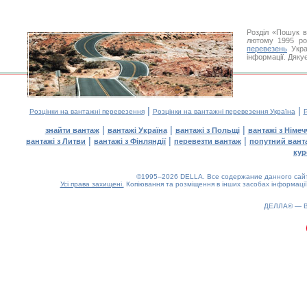
Розділ «Пошук в
лютому 1995 ро
перевезень
Укра
інформації. Дяку
|
|
Розцінки на вантажні перевезення
Розцінки на вантажні перевезення Україна
Р
|
|
|
знайти вантаж
вантажі Україна
вантажі з Польщі
вантажі з Німе
|
|
|
вантажі з Литви
вантажі з Фінляндії
перевезти вантаж
попутний вант
кур
©1995–2026 DELLA. Все содержание данного сайта
Усі права захищені.
Копіювання та розміщення в інших засобах інформації
ДЕЛЛА® —
0.2(aws4)
080826-08:56:05