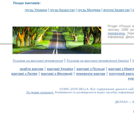
Пошук вантажів
:
|
|
|
|
грузы Украина
грузы Казахстан
грузы Молдова
жүктер Қазақстан
m
Розділ «Пошук в
лютому 1995 ро
перевезень
Укра
інформації. Дяку
|
|
Розцінки на вантажні перевезення
Розцінки на вантажні перевезення Україна
Р
|
|
|
знайти вантаж
вантажі Україна
вантажі з Польщі
вантажі з Німе
|
|
|
вантажі з Литви
вантажі з Фінляндії
перевезти вантаж
попутний вант
кур
©1995–2026 DELLA. Все содержание данного сайта
Усі права захищені.
Копіювання та розміщення в інших засобах інформації
ДЕЛЛА® —
0.18(aws3)
070826-10:18:54