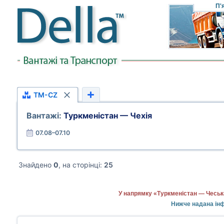
П'
TM-CZ
Вантажі:
Туркменістан — Чехія
07.08–07.10
Знайдено
0
, на сторінці:
25
У напрямку «Туркменістан — Чеська
Нижче надана інф