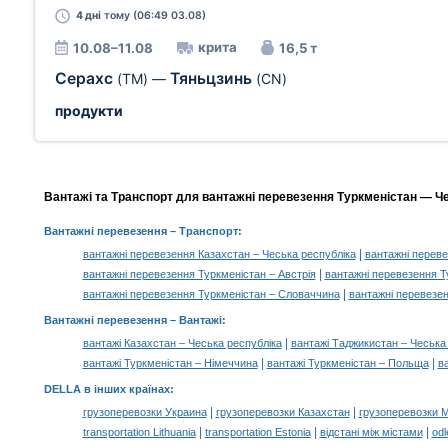
4 дні
тому (06:49 03.08)
крита
10.08–11.08
16,5 т
Серахс
Тяньцзинь
(TM)
—
(CN)
продукти
Вантажі та Транспорт для вантажні перевезення Туркменістан — Чех
Вантажні перевезення
– Транспорт:
|
вантажні перевезення Казахстан – Чеська республіка
вантажні переве
|
вантажні перевезення Туркменістан – Австрія
вантажні перевезення Т
|
вантажні перевезення Туркменістан – Словаччина
вантажні перевезе
Вантажні перевезення –
Вантажі
:
|
вантажі Казахстан – Чеська республіка
вантажі Таджикистан – Чеська
|
|
вантажі Туркменістан – Німеччина
вантажі Туркменістан – Польща
в
DELLA в інших країнах
:
|
|
грузоперевозки Украина
грузоперевозки Казахстан
грузоперевозки 
|
|
|
transportation Lithuania
transportation Estonia
відстані між містами
odl