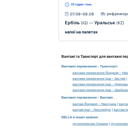
15 годин
тому
рефрижер
07.08–08.08
Ербіль
Уральськ
(IQ)
—
(KZ)
напої на палетах
Вантажі та Транспорт для вантажні пер
Вантажні перевезення
– Транспорт:
вантажні перевезення Йорданія – Нім
|
вантажні перевезення Ірак – Австрія
вантажні перевезення Ірак – Нідерла
вантажні перевезення Ірак – Швейцар
Вантажні перевезення –
Вантажі
:
|
вантажі Йорданія – Німеччина
ванта
|
вантажі Ірак – Люксембург
вантажі І
DELLA в інших країнах
:
|
грузоперевозки Украина
грузоперев