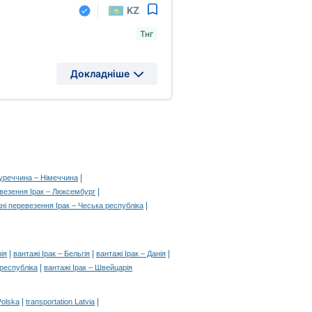
KZ
Тнг
Докладніше
|
Туреччина – Німеччина
|
везення Ірак – Люксембург
|
ні перевезення Ірак – Чеська республіка
|
|
|
ія
вантажі Ірак – Бельгія
вантажі Ірак – Данія
|
 республіка
вантажі Ірак – Швейцарія
|
|
Polska
transportation Latvia