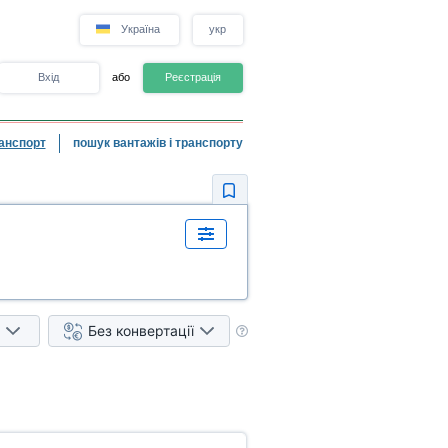
Україна
укр
Вхід
або
Реєстрація
анспорт
пошук вантажів і транспорту
Без конвертації