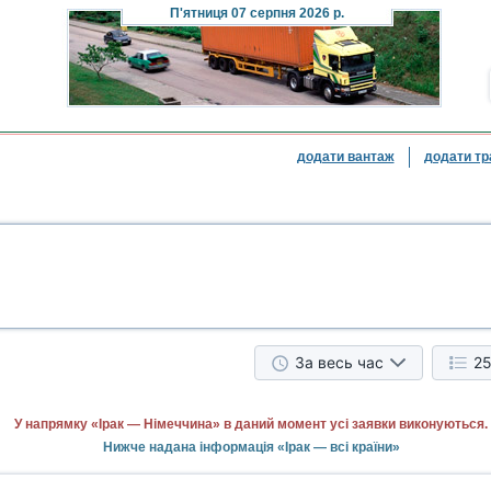
П'ятниця
07 серпня 2026 р.
додати вантаж
додати тр
За весь час
25
У напрямку «Ірак — Німеччина» в даний момент усі заявки виконуються.
Нижче надана інформація «Ірак — всі країни»