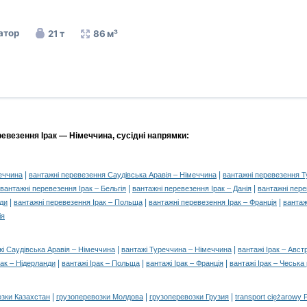
атор
21 т
86 м³
евезення Ірак — Німеччина, сусідні напрямки:
|
|
еччина
вантажні перевезення Саудівська Аравія – Німеччина
вантажні перевезення 
|
|
вантажні перевезення Ірак – Бельгія
вантажні перевезення Ірак – Данія
вантажні пере
|
|
|
нди
вантажні перевезення Ірак – Польща
вантажні перевезення Ірак – Франція
вантаж
ія
|
|
жі Саудівська Аравія – Німеччина
вантажі Туреччина – Німеччина
вантажі Ірак – Австр
|
|
|
рак – Нідерланди
вантажі Ірак – Польща
вантажі Ірак – Франція
вантажі Ірак – Чеська
|
|
|
озки Казахстан
грузоперевозки Молдова
грузоперевозки Грузия
transport ciężarowy 