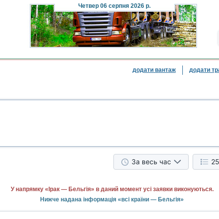
Четвер
06 серпня 2026 р.
додати вантаж
додати тр
За весь час
25
У напрямку «Ірак — Бельгія» в даний момент усі заявки виконуються.
Нижче надана інформація «всі країни — Бельгія»