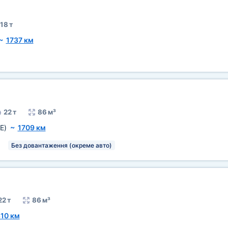
18 т
~
1737 км
22 т
86 м³
E)
~
1709 км
Без довантаження (окреме авто)
22 т
86 м³
10 км