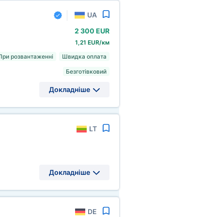
UA
2
300 EUR
1,21 EUR/км
При розвантаженні
Швидка оплата
Безготівковий
Докладніше
LT
Докладніше
DE