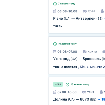
7 хвилин
тому
трал
06.08–10.08
Рівне
Антверпен
(UA)
—
(BE)
тягач
10 хвилин
тому
крита
06.08–07.08
Ужгород
Брюссель
(UA)
—
(B
тнв на палетах
, Кільк. машин:
2
15 хвилин
тому
НОВА
тент
07.08–10.08
Долина
8870
(UA)
—
(BE)
~
18