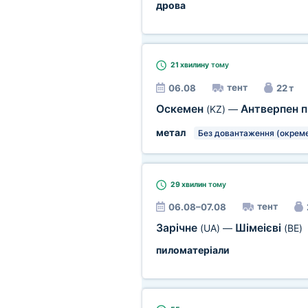
дрова
21 хвилину
тому
тент
06.08
22 т
Оскемен
Антверпен 
(KZ)
—
метал
Без довантаження (окреме
29 хвилин
тому
тент
06.08–07.08
Зарічне
Шімеієві
(UA)
—
(BE)
пиломатеріали