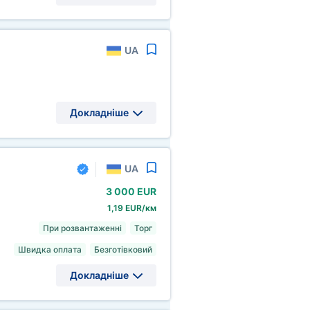
UA
Докладніше
UA
3
000 EUR
1,19 EUR/км
При розвантаженні
Торг
Швидка оплата
Безготівковий
Докладніше