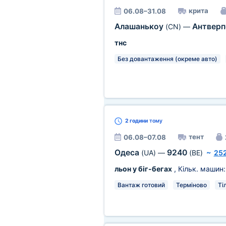
крита
06.08–31.08
Алашанькоу
Антвер
(CN)
—
тнс
Без довантаження (окреме авто)
2 години
тому
тент
06.08–07.08
Одеса
9240
(UA)
—
(BE)
~
252
льон у біг-бегах
, Кільк. машин
Вантаж готовий
Терміново
Ті