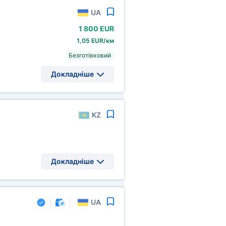
UA
1
800 EUR
1,05 EUR/км
Безготівковий
Докладніше
KZ
Докладніше
UA