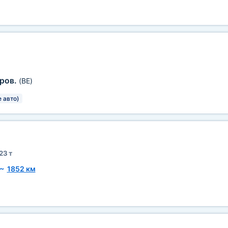
пров.
(BE)
 авто)
23 т
~
1852 км