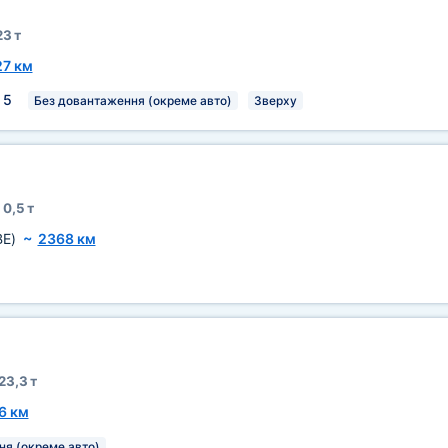
23 т
7 км
:
5
Без довантаження (окреме авто)
Зверху
0,5 т
BE)
~
2368 км
23,3 т
6 км
ня (окреме авто)