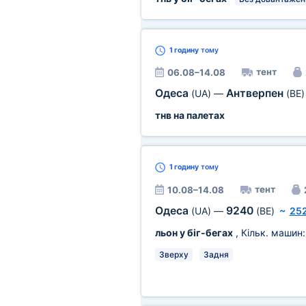
1 годину
тому
тент
06.08–14.08
Одеса
Антверпен
(UA)
—
(BE)
тнв на палетах
1 годину
тому
тент
10.08–14.08
Одеса
9240
(UA)
—
(BE)
~
252
льон у біг-бегах
, Кільк. машин
Зверху
Задня