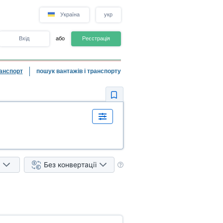
Україна
укр
Вхід
або
Реєстрація
анспорт
пошук вантажів і транспорту
Без конвертації