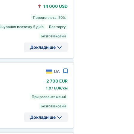
14
000 USD
Передоплата: 50%
інування платежу 5 днів
Без торгу
Безготівковий
Докладніше
UA
2
700 EUR
1,07 EUR/км
При розвантаженні
Безготівковий
Докладніше