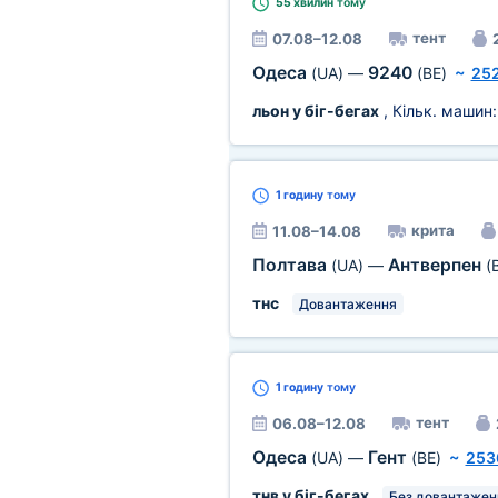
55 хвилин
тому
тент
07.08–12.08
Одеса
9240
(UA)
—
(BE)
~
252
льон у біг-бегах
, Кільк. машин
1 годину
тому
крита
11.08–14.08
Полтава
Антверпен
(UA)
—
(
тнс
Довантаження
1 годину
тому
тент
06.08–12.08
Одеса
Гент
(UA)
—
(BE)
~
253
тнв у біг-бегах
Без довантажен