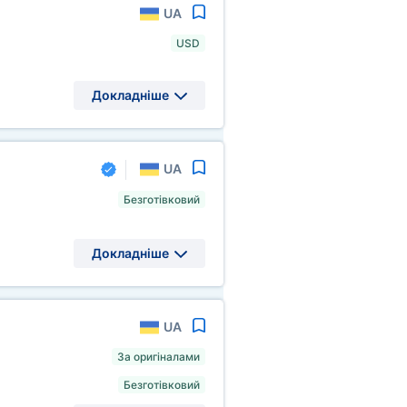
UA
USD
Докладніше
UA
Безготівковий
Докладніше
UA
За оригіналами
Безготівковий