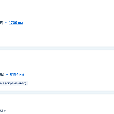
E)
~
1709 км
BE)
~
6194 км
ня (окреме авто)
23 т