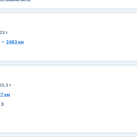
23 т
~
2483 км
23,3 т
7 км
:
3