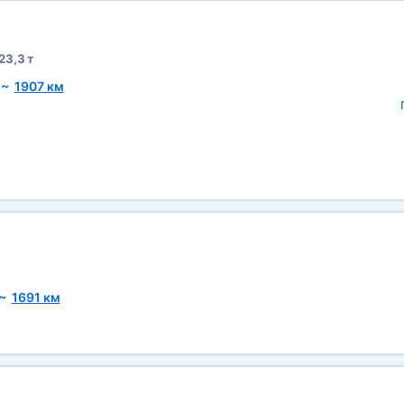
23,3 т
~
1907 км
~
1691 км