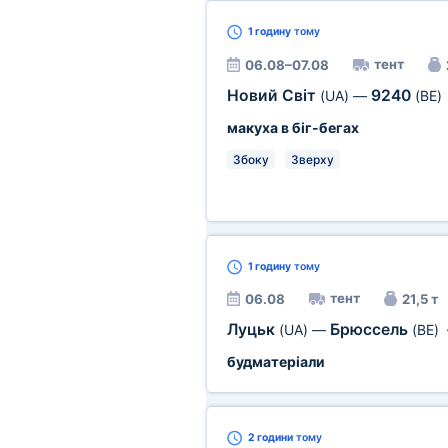
1 годину
тому
тент
06.08–07.08
Новий Світ
9240
(UA)
—
(BE)
макуха в біг-бегах
Збоку
Зверху
1 годину
тому
тент
06.08
21,5 т
Луцьк
Брюссель
(UA)
—
(BE)
будматеріали
2 години
тому