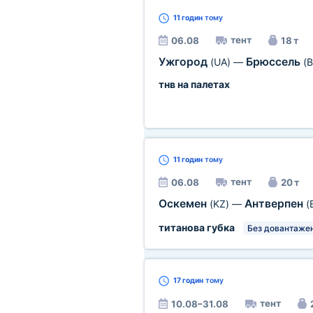
11 годин
тому
тент
06.08
18 т
Ужгород
Брюссель
(UA)
—
(B
тнв на палетах
11 годин
тому
тент
06.08
20 т
Оскемен
Антверпен
(KZ)
—
(
титанова губка
Без довантажен
17 годин
тому
тент
10.08–31.08