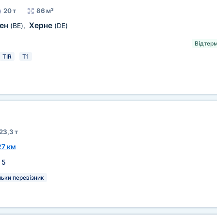
20 т
86 м³
пен
Херне
(BE)
,
(DE)
Відтерм
TIR
T1
23,3 т
7 км
:
5
льки перевізник