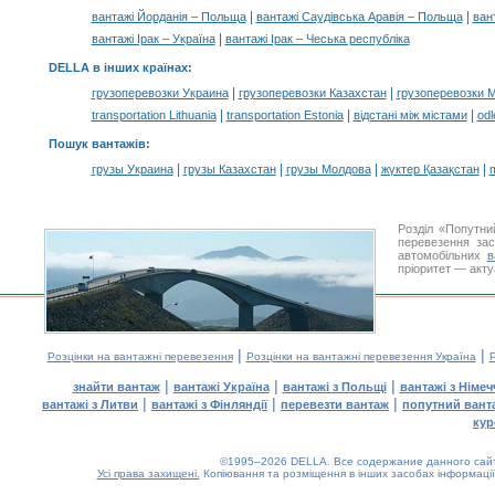
|
|
вантажі Йорданія – Польща
вантажі Саудівська Аравія – Польща
ван
|
вантажі Ірак – Україна
вантажі Ірак – Чеська республіка
DELLA в інших країнах
:
|
|
грузоперевозки Украина
грузоперевозки Казахстан
грузоперевозки 
|
|
|
transportation Lithuania
transportation Estonia
відстані між містами
odl
Пошук вантажів
:
|
|
|
|
грузы Украина
грузы Казахстан
грузы Молдова
жүктер Қазақстан
m
Розділ «Попутн
перевезення за
автомобільних
в
пріоритет — акту
|
|
Розцінки на вантажні перевезення
Розцінки на вантажні перевезення Україна
Р
|
|
|
знайти вантаж
вантажі Україна
вантажі з Польщі
вантажі з Німе
|
|
|
вантажі з Литви
вантажі з Фінляндії
перевезти вантаж
попутний вант
кур
©1995–2026 DELLA. Все содержание данного сайта
Усі права захищені.
Копіювання та розміщення в інших засобах інформації