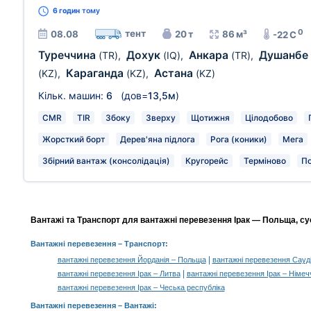
6 годин
тому
0
тент
08.08
20 т
86 м³
-22 C
Туреччина
Дохук
Анкара
Душанбе
(TR)
,
(IQ)
,
(TR)
,
Караганда
Астана
(KZ)
,
(KZ)
,
(KZ)
Кільк. машин:
6
(дов=
13,5м
)
CMR
TIR
Збоку
Зверху
Щотижня
Цілодобово
Жорсткий борт
Дерев'яна підлога
Рога (коники)
Мега
Збірний вантаж (консолідація)
Кругорейс
Терміново
П
Вантажі та Транспорт для вантажні перевезення Ірак — Польща, су
Вантажні перевезення
– Транспорт:
|
вантажні перевезення Йорданія – Польща
вантажні перевезення Сауд
|
вантажні перевезення Ірак – Литва
вантажні перевезення Ірак – Німеч
вантажні перевезення Ірак – Чеська республіка
Вантажні перевезення –
Вантажі
: