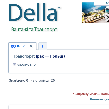
С
IQ-PL
Транспорт:
Ірак — Польща
08.08–08.10
Знайдено
0
, на сторінці:
25
У напрямку «Ірак — Поль
Нижче надана