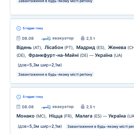
Завантаження в будь-якому місті регіону
5 годин
тому
евакуатор
08.08
2,5 т
Відень
Лісабон
Мадрид
Женева
(AT)
,
(PT)
,
(ES)
,
(C
Франкфурт-на-Майні
Україна
(DE)
,
(DE)
—
(UA)
(дов=
5,3м
шир=
2,1м
)
Завантаження в будь-якому місті регіону
5 годин
тому
евакуатор
08.08
2,5 т
Монако
Ніцца
Малага
Україна
(MC)
,
(FR)
,
(ES)
—
(UA
(дов=
5,3м
шир=
2,1м
)
Завантаження в будь-якому місті рег