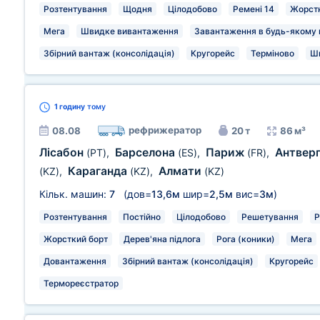
Розтентування
Щодня
Цілодобово
Ремені 14
Жорстк
Мега
Швидке вивантаження
Завантаження в будь-якому м
Збірний вантаж (консолідація)
Кругорейс
Терміново
Ш
1 годину
тому
рефрижератор
08.08
20 т
86 м³
Лісабон
Барселона
Париж
Антвер
(PT)
,
(ES)
,
(FR)
,
Караганда
Алмати
(KZ)
,
(KZ)
,
(KZ)
Кільк. машин:
7
(дов=
13,6м
шир=
2,5м
вис=
3м
)
Розтентування
Постійно
Цілодобово
Решетування
Р
Жорсткий борт
Дерев'яна підлога
Рога (коники)
Мега
Довантаження
Збірний вантаж (консолідація)
Кругорейс
Термореєстратор