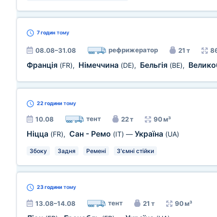
7 годин
тому
рефрижератор
08.08–31.08
21 т
8
Франція
Німеччина
Бельгія
Велико
(FR)
,
(DE)
,
(BE)
,
22 години
тому
тент
10.08
22 т
90 м³
Ніцца
Сан - Ремо
Україна
(FR)
,
(IT)
—
(UA)
Збоку
Задня
Ремені
З'ємні стійки
23 години
тому
тент
13.08–14.08
21 т
90 м³