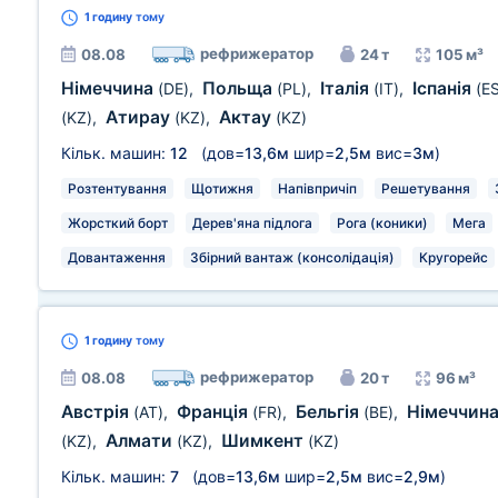
1 годину
тому
рефрижератор
08.08
24 т
105 м³
Німеччина
Польща
Італія
Іспанія
(DE)
,
(PL)
,
(IT)
,
(E
Атирау
Актау
(KZ)
,
(KZ)
,
(KZ)
Кільк. машин:
12
(дов=
13,6м
шир=
2,5м
вис=
3м
)
Розтентування
Щотижня
Напівпричіп
Решетування
Жорсткий борт
Дерев'яна підлога
Рога (коники)
Мега
Довантаження
Збірний вантаж (консолідація)
Кругорейс
1 годину
тому
рефрижератор
08.08
20 т
96 м³
Австрія
Франція
Бельгія
Німеччин
(AT)
,
(FR)
,
(BE)
,
Алмати
Шимкент
(KZ)
,
(KZ)
,
(KZ)
Кільк. машин:
7
(дов=
13,6м
шир=
2,5м
вис=
2,9м
)