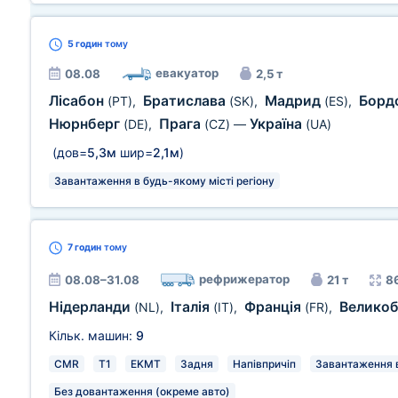
5 годин
тому
евакуатор
08.08
2,5 т
Лісабон
Братислава
Мадрид
Борд
(PT)
,
(SK)
,
(ES)
,
Нюрнберг
Прага
Україна
(DE)
,
(CZ)
—
(UA)
(дов=
5,3м
шир=
2,1м
)
Завантаження в будь-якому місті регіону
7 годин
тому
рефрижератор
08.08–31.08
21 т
8
Нідерланди
Італія
Франція
Великоб
(NL)
,
(IT)
,
(FR)
,
Кільк. машин:
9
CMR
T1
EKMT
Задня
Напівпричіп
Завантаження в
Без довантаження (окреме авто)