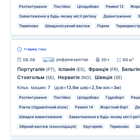
Розтентування
Постійно
Цілодобово
Ремені 12
Жорс
Завантаження в будь-якому місті регіону
Довантаження
З
Терміново
Швидкопсувний вантаж
Пором
Термореєстр
1 годину
тому
рефрижератор
08.08
20 т
86 м³
Португалія
Іспанія
Франція
Бельгі
(PT)
,
(ES)
,
(FR)
,
Стокгольм
Норвегія
Швеція
(SE)
,
(NO)
,
(SE)
Кільк. машин:
7
(дов=
13,6м
шир=
2,5м
вис=
3м
)
Розтентування
Постійно
Цілодобово
Гідроборт
Реш
Рокла (гідравлічний візок)
Ремені 14
Жорсткий борт
Де
Швидке вивантаження
Завантаження в будь-якому місті рег
Збірний вантаж (консолідація)
Кругорейс
Терміново
Ш