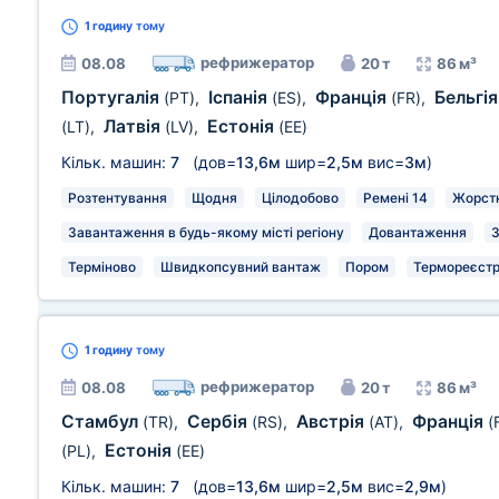
1 годину
тому
рефрижератор
08.08
20 т
86 м³
Португалія
Іспанія
Франція
Бельгі
(PT)
,
(ES)
,
(FR)
,
Латвія
Естонія
(LT)
,
(LV)
,
(EE)
Кільк. машин:
7
(дов=
13,6м
шир=
2,5м
вис=
3м
)
Розтентування
Щодня
Цілодобово
Ремені 14
Жорстк
Завантаження в будь-якому місті регіону
Довантаження
З
Терміново
Швидкопсувний вантаж
Пором
Термореєстр
1 годину
тому
рефрижератор
08.08
20 т
86 м³
Стамбул
Сербія
Австрія
Франція
(TR)
,
(RS)
,
(AT)
,
(
Естонія
(PL)
,
(EE)
Кільк. машин:
7
(дов=
13,6м
шир=
2,5м
вис=
2,9м
)