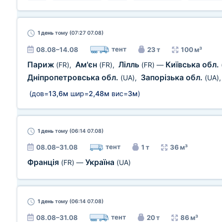
1 день
тому (07:27 07.08)
тент
08.08–14.08
23 т
100 м³
Париж
Ам'єн
Лілль
Київська обл.
(FR)
,
(FR)
,
(FR)
—
Дніпропетровська обл.
Запорізька обл.
(UA)
,
(UA)
(дов=
13,6м
шир=
2,48м
вис=
3м
)
1 день
тому (06:14 07.08)
тент
08.08–31.08
1 т
36 м³
Франція
Україна
(FR)
—
(UA)
1 день
тому (06:14 07.08)
тент
08.08–31.08
20 т
86 м³