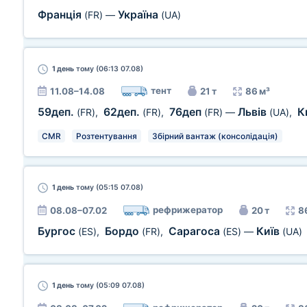
Франція
Україна
(FR)
—
(UA)
1 день
тому (06:13 07.08)
тент
11.08–14.08
21 т
86 м³
59деп.
62деп.
76деп
Львів
К
(FR)
,
(FR)
,
(FR)
—
(UA)
,
CMR
Розтентування
Збірний вантаж (консолідація)
1 день
тому (05:15 07.08)
рефрижератор
08.08–07.02
20 т
8
Бургос
Бордо
Сарагоса
Київ
(ES)
,
(FR)
,
(ES)
—
(UA)
1 день
тому (05:09 07.08)