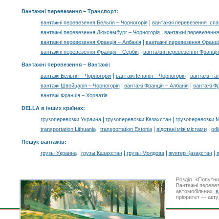
Вантажні перевезення
– Транспорт:
|
вантажні перевезення Бельгія – Чорногорія
вантажні перевезення Іспа
|
вантажні перевезення Люксембург – Чорногорія
вантажні перевезення
|
вантажні перевезення Франція – Албанія
вантажні перевезення Франція
|
вантажні перевезення Франція – Сербія
вантажні перевезення Франція
Вантажні перевезення –
Вантажі
:
|
|
вантажі Бельгія – Чорногорія
вантажі Іспанія – Чорногорія
вантажі Іта
|
|
вантажі Швейцарія – Чорногорія
вантажі Франція – Албанія
вантажі Фр
вантажі Франція – Хорватія
DELLA в інших країнах
:
|
|
грузоперевозки Украина
грузоперевозки Казахстан
грузоперевозки 
|
|
|
transportation Lithuania
transportation Estonia
відстані між містами
odl
Пошук вантажів
:
|
|
|
|
грузы Украина
грузы Казахстан
грузы Молдова
жүктер Қазақстан
m
Розділ «Попутн
Вантажні перевез
автомобільних
в
пріоритет — акту