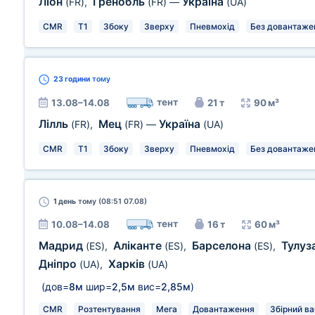
Ліон
Гренобль
Україна
(FR)
,
(FR)
—
(UA)
CMR
T1
Збоку
Зверху
Пневмохід
Без довантаже
23 години
тому
тент
13.08–14.08
21 т
90 м³
Лілль
Мец
Україна
(FR)
,
(FR)
—
(UA)
CMR
T1
Збоку
Зверху
Пневмохід
Без довантаже
1 день
тому (08:51 07.08)
тент
10.08–14.08
16 т
60 м³
Мадрид
Аліканте
Барселона
Тулуз
(ES)
,
(ES)
,
(ES)
,
Дніпро
Харків
(UA)
,
(UA)
(дов=
8м
шир=
2,5м
вис=
2,85м
)
CMR
Розтентування
Мега
Довантаження
Збірний ва