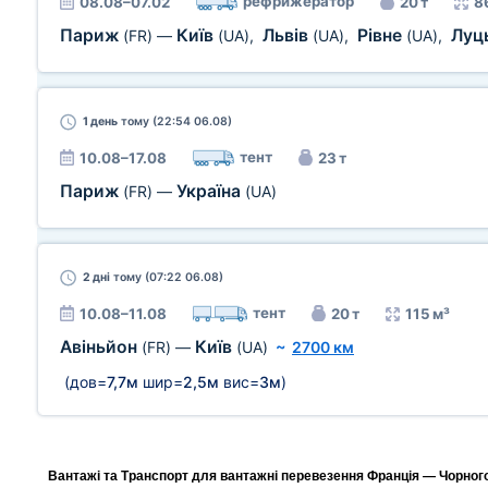
рефрижератор
08.08–07.02
20 т
8
Париж
Київ
Львів
Рівне
Луц
(FR)
—
(UA)
,
(UA)
,
(UA)
,
1 день
тому (22:54 06.08)
тент
10.08–17.08
23 т
Париж
Україна
(FR)
—
(UA)
2 дні
тому (07:22 06.08)
тент
10.08–11.08
20 т
115 м³
Авіньйон
Київ
(FR)
—
(UA)
~
2700 км
(дов=
7,7м
шир=
2,5м
вис=
3м
)
Вантажі та Транспорт для вантажні перевезення Франція — Чорногор