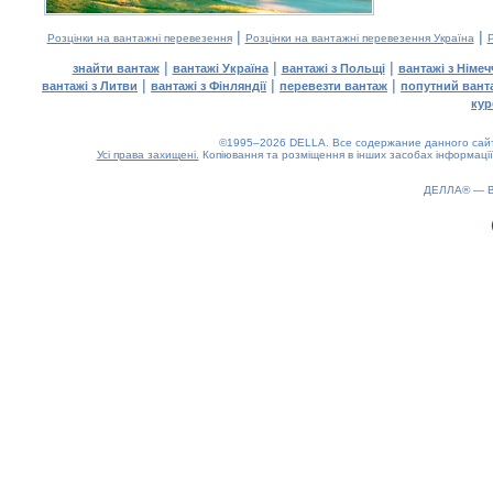
|
|
Розцінки на вантажні перевезення
Розцінки на вантажні перевезення Україна
Р
|
|
|
знайти вантаж
вантажі Україна
вантажі з Польщі
вантажі з Німе
|
|
|
вантажі з Литви
вантажі з Фінляндії
перевезти вантаж
попутний вант
кур
©1995–2026 DELLA. Все содержание данного сайта
Усі права захищені.
Копіювання та розміщення в інших засобах інформації
ДЕЛЛА® —
0.19(aws4)
080826-15:08:27