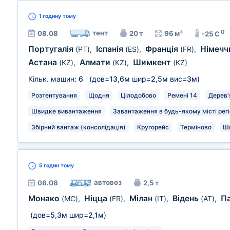
1 годину
тому
0
тент
08.08
20 т
96 м³
-25 C
Португалія
Іспанія
Франція
Німечч
(PT)
,
(ES)
,
(FR)
,
Астана
Алмати
Шимкент
(KZ)
,
(KZ)
,
(KZ)
Кільк. машин:
6
(дов=
13,6м
шир=
2,5м
вис=
3м
)
Розтентування
Щодня
Цілодобово
Ремені 14
Дерев'
Швидке вивантаження
Завантаження в будь-якому місті рег
Збірний вантаж (консолідація)
Кругорейс
Терміново
Ш
5 годин
тому
автовоз
08.08
2,5 т
Монако
Ніцца
Мілан
Відень
П
(MC)
,
(FR)
,
(IT)
,
(AT)
,
(дов=
5,3м
шир=
2,1м
)