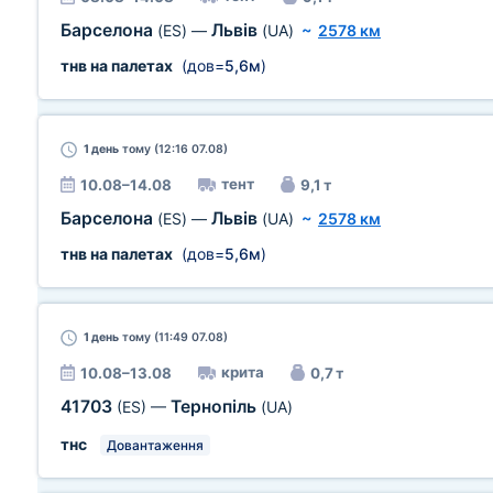
Барселона
Львів
(ES)
—
(UA)
~
2578 км
тнв на палетах
(дов=
5,6м
)
1 день
тому (12:16 07.08)
тент
10.08–14.08
9,1 т
Барселона
Львів
(ES)
—
(UA)
~
2578 км
тнв на палетах
(дов=
5,6м
)
1 день
тому (11:49 07.08)
крита
10.08–13.08
0,7 т
41703
Тернопіль
(ES)
—
(UA)
тнс
Довантаження