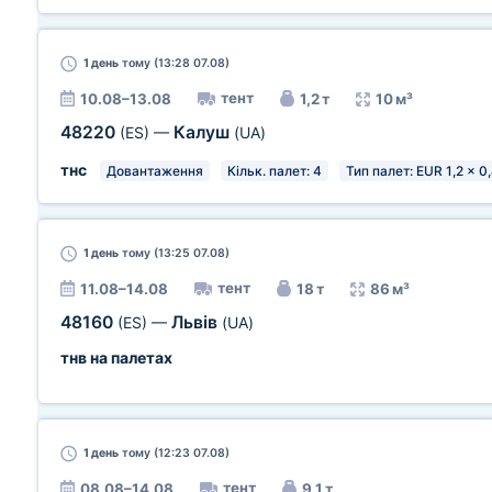
1 день
тому (13:28 07.08)
тент
10.08–13.08
1,2 т
10 м³
48220
Калуш
(ES)
—
(UA)
тнс
Довантаження
Кільк. палет: 4
Тип палет: EUR 1,2 x 0
1 день
тому (13:25 07.08)
тент
11.08–14.08
18 т
86 м³
48160
Львів
(ES)
—
(UA)
тнв на палетах
1 день
тому (12:23 07.08)
тент
08.08–14.08
9,1 т