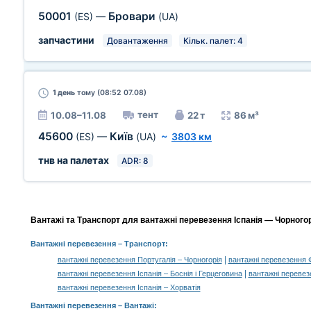
50001
Бровари
(ES)
—
(UA)
запчастини
Довантаження
Кільк. палет: 4
1 день
тому (08:52 07.08)
тент
10.08–11.08
22 т
86 м³
45600
Київ
(ES)
—
(UA)
~
3803 км
тнв на палетах
ADR: 8
Вантажі та Транспорт для вантажні перевезення Іспанія — Чорногор
Вантажні перевезення
– Транспорт:
|
вантажні перевезення Португалія – Чорногорія
вантажні перевезення Ф
|
вантажні перевезення Іспанія – Боснія і Герцеговина
вантажні перевез
вантажні перевезення Іспанія – Хорватія
Вантажні перевезення –
Вантажі
: