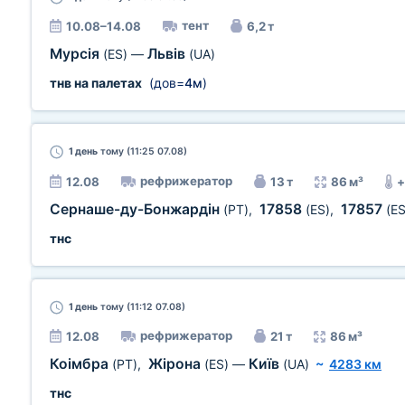
тент
10.08–14.08
6,2 т
Мурсія
Львів
(ES)
—
(UA)
тнв на палетах
(дов=
4м
)
1 день
тому (11:25 07.08)
рефрижератор
12.08
13 т
86 м³
+
Сернаше-ду-Бонжардін
17858
17857
(PT)
,
(ES)
,
(ES
тнс
1 день
тому (11:12 07.08)
рефрижератор
12.08
21 т
86 м³
Коімбра
Жірона
Київ
(PT)
,
(ES)
—
(UA)
~
4283 км
тнс