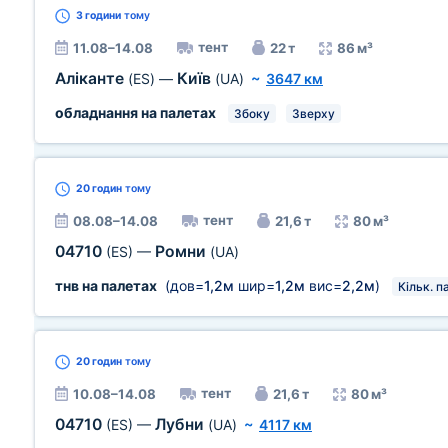
3 години
тому
тент
11.08–14.08
22 т
86 м³
Аліканте
Київ
(ES)
—
(UA)
~
3647 км
обладнання на палетах
Збоку
Зверху
20 годин
тому
тент
08.08–14.08
21,6 т
80 м³
04710
Ромни
(ES)
—
(UA)
тнв на палетах
(дов=
1,2м
шир=
1,2м
вис=
2,2м
)
Кільк. п
20 годин
тому
тент
10.08–14.08
21,6 т
80 м³
04710
Лубни
(ES)
—
(UA)
~
4117 км