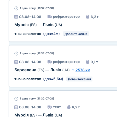
1 день
тому (11:32 07.08)
рефрижератор
08.08–14.08
6,2 т
Мурсія
Львів
(ES)
—
(UA)
тнв на палетах
(дов=
4м
)
Довантаження
1 день
тому (11:32 07.08)
рефрижератор
08.08–14.08
9,1 т
Барселона
Львів
(ES)
—
(UA)
~
2578 км
тнв на палетах
(дов=
5,6м
)
Довантаження
1 день
тому (11:32 07.08)
тент
08.08–14.08
6,2 т
Мурсія
Львів
(ES)
—
(UA)