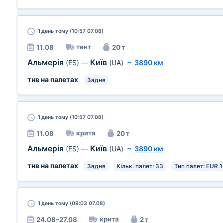
1 день
тому (10:57 07.08)
тент
11.08
20 т
Альмерія
Київ
(ES)
—
(UA)
~
3890 км
тнв на палетах
Задня
1 день
тому (10:57 07.08)
крита
11.08
20 т
Альмерія
Київ
(ES)
—
(UA)
~
3890 км
тнв на палетах
Задня
Кільк. палет: 33
Тип палет: EUR 1
1 день
тому (09:03 07.08)
крита
24.08–27.08
2 т