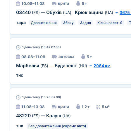
крита
10.08–11.08
9 т
03440
Обухів
Крюківщина
(ES)
—
(UA)
,
(UA)
~
3675
тара
Довантаження
Збоку
Задня
Кільк. палет: 9
Т
1 день
тому (13:47 07.08)
автовоз
08.08–11.08
5 т
Марбелья
Будапешт
(ES)
—
(HU)
~
2964 км
тнс
1 день
тому (13:28 07.08)
крита
11.08–13.08
1,2 т
5 м³
48220
Калуш
(ES)
—
(UA)
тнс
Без довантаження (окреме авто)