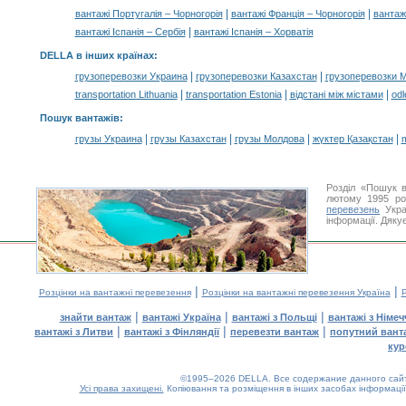
|
|
вантажі Португалія – Чорногорія
вантажі Франція – Чорногорія
вантажі
|
вантажі Іспанія – Сербія
вантажі Іспанія – Хорватія
DELLA в інших країнах
:
|
|
грузоперевозки Украина
грузоперевозки Казахстан
грузоперевозки 
|
|
|
transportation Lithuania
transportation Estonia
відстані між містами
odl
Пошук вантажів
:
|
|
|
|
грузы Украина
грузы Казахстан
грузы Молдова
жүктер Қазақстан
m
Розділ «Пошук в
лютому 1995 ро
перевезень
Укра
інформації. Дяку
|
|
Розцінки на вантажні перевезення
Розцінки на вантажні перевезення Україна
Р
|
|
|
знайти вантаж
вантажі Україна
вантажі з Польщі
вантажі з Німе
|
|
|
вантажі з Литви
вантажі з Фінляндії
перевезти вантаж
попутний вант
кур
©1995–2026 DELLA. Все содержание данного сайта
Усі права захищені.
Копіювання та розміщення в інших засобах інформації