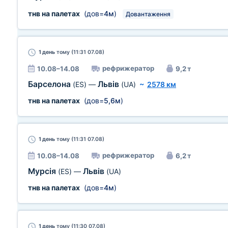
тнв на палетах
(дов=
4м
)
Довантаження
1 день
тому (11:31 07.08)
рефрижератор
10.08–14.08
9,2 т
Барселона
Львів
(ES)
—
(UA)
~
2578 км
тнв на палетах
(дов=
5,6м
)
1 день
тому (11:31 07.08)
рефрижератор
10.08–14.08
6,2 т
Мурсія
Львів
(ES)
—
(UA)
тнв на палетах
(дов=
4м
)
1 день
тому (11:30 07.08)