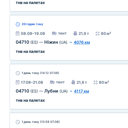
тнв на палетах
20 годин
тому
тент
08.08–19.08
21,6 т
80 м³
04710
Ніжин
(ES)
—
(UA)
~
4076 км
тнв на палетах
1 день
тому (14:12 07.08)
тент
17.08–21.08
21,6 т
80 м³
04710
Лубни
(ES)
—
(UA)
~
4117 км
тнв на палетах
1 день
тому (13:58 07.08)