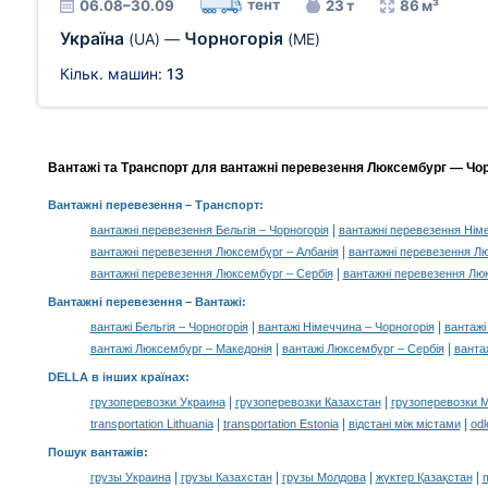
тент
06.08–30.09
23 т
86 м³
Україна
Чорногорія
(UA)
—
(ME)
Кільк. машин:
13
Вантажі та Транспорт для вантажні перевезення Люксембург — Чорн
Вантажні перевезення
– Транспорт:
|
вантажні перевезення Бельгія – Чорногорія
вантажні перевезення Німе
|
вантажні перевезення Люксембург – Албанія
вантажні перевезення Лю
|
вантажні перевезення Люксембург – Сербія
вантажні перевезення Люк
Вантажні перевезення –
Вантажі
:
|
|
вантажі Бельгія – Чорногорія
вантажі Німеччина – Чорногорія
вантажі
|
|
вантажі Люксембург – Македонія
вантажі Люксембург – Сербія
ванта
DELLA в інших країнах
:
|
|
грузоперевозки Украина
грузоперевозки Казахстан
грузоперевозки 
|
|
|
transportation Lithuania
transportation Estonia
відстані між містами
odl
Пошук вантажів
:
|
|
|
|
грузы Украина
грузы Казахстан
грузы Молдова
жүктер Қазақстан
m