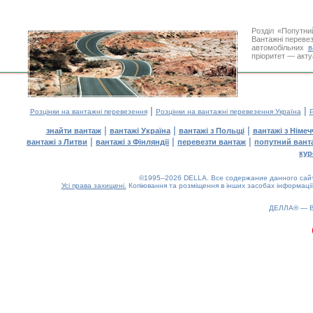
Розділ «Попутни
Вантажні перевез
автомобільних
в
пріоритет — акту
|
|
Розцінки на вантажні перевезення
Розцінки на вантажні перевезення Україна
Р
|
|
|
знайти вантаж
вантажі Україна
вантажі з Польщі
вантажі з Німе
|
|
|
вантажі з Литви
вантажі з Фінляндії
перевезти вантаж
попутний вант
кур
©1995–2026 DELLA. Все содержание данного сайта
Усі права захищені.
Копіювання та розміщення в інших засобах інформації
ДЕЛЛА® —
0.88(aws2)
060826-16:45:04