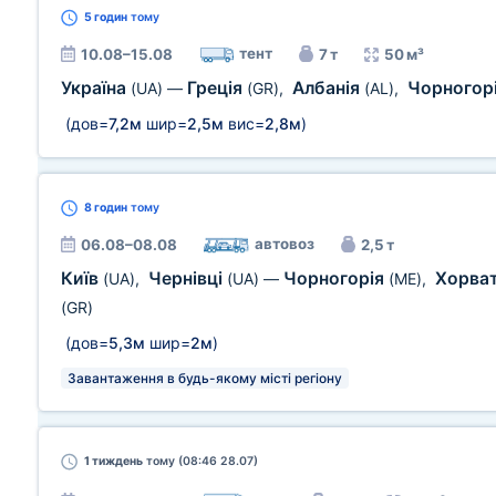
5 годин
тому
тент
10.08–15.08
7 т
50 м³
Україна
Греція
Албанія
Чорногор
(UA)
—
(GR)
,
(AL)
,
(дов=
7,2м
шир=
2,5м
вис=
2,8м
)
8 годин
тому
автовоз
06.08–08.08
2,5 т
Київ
Чернівці
Чорногорія
Хорва
(UA)
,
(UA)
—
(ME)
,
(GR)
(дов=
5,3м
шир=
2м
)
Завантаження в будь-якому місті регіону
1 тиждень
тому (08:46 28.07)