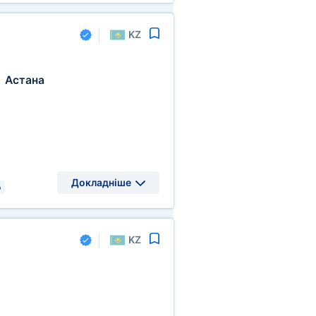
KZ
Астана
,
Докладніше
р
KZ