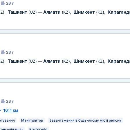
23 т
Ташкент
Алмати
Шимкент
Караганд
KZ)
,
(UZ)
—
(KZ)
,
(KZ)
,
23 т
Ташкент
Алмати
Шимкент
Караганд
KZ)
,
(UZ)
—
(KZ)
,
(KZ)
,
23 т
~
1611 км
тування
Маніпулятор
Завантаження в будь-якому місті регіону
консолідація)
Кругорейс