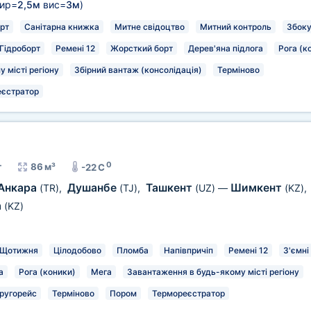
ир=
2,5м
вис=
3м
)
рт
Санітарна книжка
Митне свідоцтво
Митний контроль
Збок
Гідроборт
Ремені 12
Жорсткий борт
Дерев'яна підлога
Рога (к
 місті регіону
Збірний вантаж (консолідація)
Терміново
єстратор
0
т
86 м³
-22 C
Анкара
Душанбе
Ташкент
Шимкент
(TR)
,
(TJ)
,
(UZ)
—
(KZ)
,
а
(KZ)
Щотижня
Цілодобово
Пломба
Напівпричіп
Ремені 12
З'ємні
а
Рога (коники)
Мега
Завантаження в будь-якому місті регіону
ругорейс
Терміново
Пором
Термореєстратор