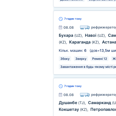
7 годин
тому
рефрижерато
08.08
Бухара
Навоі
Сам
(UZ)
,
(UZ)
,
Караганда
Астан
(KZ)
,
(KZ)
,
Кільк. машин:
6
(дов=
13,5м
ши
Збоку
Зверху
Ремені 12
Ж
Завантаження в будь-якому місті р
7 годин
тому
рефрижерато
08.08
Душанбе
Самарканд
(TJ)
,
(U
Кокшетау
Петропавло
(KZ)
,