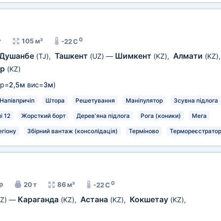
0
т
105 м³
-22 C
Душанбе
Ташкент
Шимкент
Алмати
(TJ)
,
(UZ)
—
(KZ)
,
(KZ)
ар
(KZ)
р=
2,5м
вис=
3м
)
Напівпричіп
Штора
Решетування
Маніпулятор
Зсувна підлога
і 12
Жорсткий борт
Дерев'яна підлога
Рога (коники)
Мега
егіону
Збірний вантаж (консолідація)
Терміново
Термореєстрато
0
р
20 т
86 м³
-22 C
Караганда
Астана
Кокшетау
Z)
—
(KZ)
,
(KZ)
,
(KZ)
,