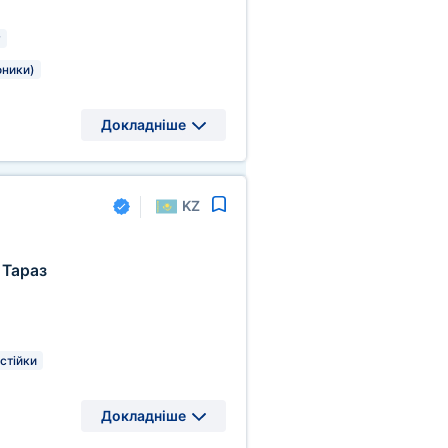
у
оники)
Докладніше
KZ
Тараз
 стійки
Докладніше