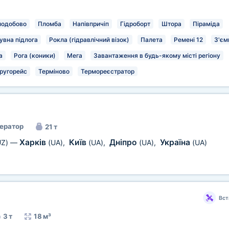
лодобово
Пломба
Напівпричіп
Гідроборт
Штора
Піраміда
увна підлога
Рокла (гідравлічний візок)
Палета
Ремені 12
З'єм
а
Рога (коники)
Мега
Завантаження в будь-якому місті регіону
ругорейс
Терміново
Термореєстратор
ератор
21 т
Харків
Київ
Дніпро
Україна
UZ)
—
(UA)
,
(UA)
,
(UA)
,
(UA)
Вст
3 т
18 м³