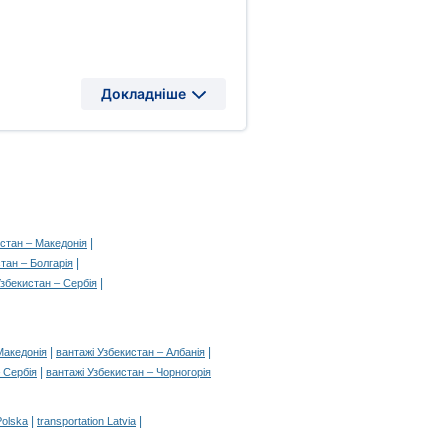
Докладніше
|
стан – Македонія
|
тан – Болгарія
|
збекистан – Сербія
|
|
Македонія
вантажі Узбекистан – Албанія
|
 Сербія
вантажі Узбекистан – Чорногорія
|
|
Polska
transportation Latvia