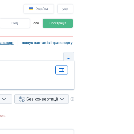
Україна
укр
Вхід
або
Реєстрація
анспорт
пошук вантажів і транспорту
Без конвертації
ся.