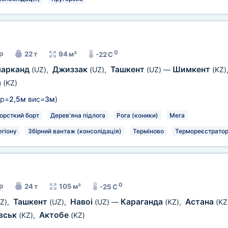
0
р
22 т
94 м³
-22 C
арканд
Джиззак
Ташкент
Шимкент
(UZ)
,
(UZ)
,
(UZ)
—
(KZ)
а
(KZ)
р=
2,5м
вис=
3м
)
орсткий борт
Дерев'яна підлога
Рога (коники)
Мега
егіону
Збірний вантаж (консолідація)
Терміново
Термореєстрато
0
р
24 т
105 м³
-25 C
Ташкент
Навоі
Караганда
Астана
Z)
,
(UZ)
,
(UZ)
—
(KZ)
,
(KZ
вськ
Актобе
(KZ)
,
(KZ)