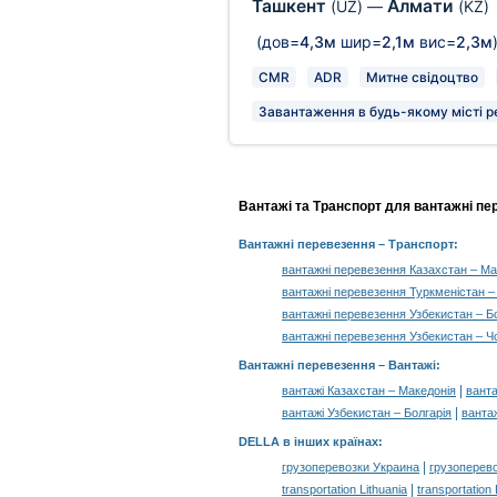
Ташкент
Алмати
(UZ)
—
(KZ)
(дов=
4,3м
шир=
2,1м
вис=
2,3м
CMR
ADR
Митне свідоцтво
Завантаження в будь-якому місті р
Вантажі та Транспорт для вантажні пе
Вантажні перевезення
– Транспорт:
вантажні перевезення Казахстан – Ма
вантажні перевезення Туркменістан –
вантажні перевезення Узбекистан – Бо
вантажні перевезення Узбекистан – Ч
Вантажні перевезення –
Вантажі
:
|
вантажі Казахстан – Македонія
ванта
|
вантажі Узбекистан – Болгарія
вантаж
DELLA в інших країнах
:
|
грузоперевозки Украина
грузоперев
|
transportation Lithuania
transportation