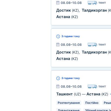
тент
08.08–10.08
Достик
Талдикорган
(KZ)
,
(
Астана
(KZ)
3 години
тому
тент
08.08–10.08
Достик
Талдикорган
(KZ)
,
(
Астана
(KZ)
3 години
тому
тент
08.08–10.08
Ташкент
Астана
(UZ)
—
(KZ)
Розтентування
Постійно
Реше
Довантаження
Збірний вантаж (