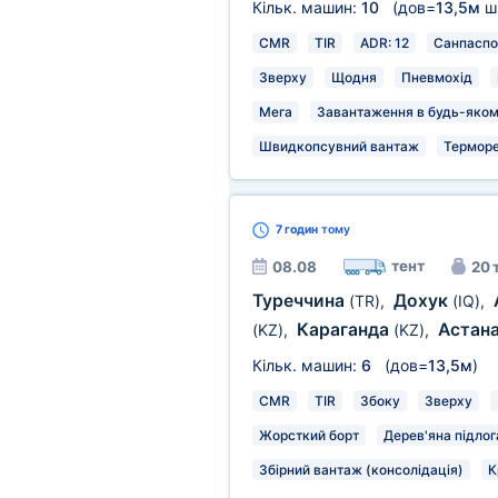
Кільк. машин:
10
(дов=
13,5м
ш
CMR
TIR
ADR: 12
Санпаспо
Зверху
Щодня
Пневмохід
Мега
Завантаження в будь-якому
Швидкопсувний вантаж
Терморе
7 годин
тому
тент
08.08
20 
Туреччина
Дохук
(TR)
,
(IQ)
,
Караганда
Астан
(KZ)
,
(KZ)
,
Кільк. машин:
6
(дов=
13,5м
)
CMR
TIR
Збоку
Зверху
Жорсткий борт
Дерев'яна підлог
Збірний вантаж (консолідація)
К