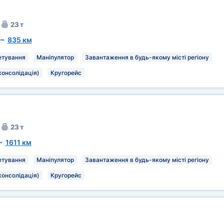
23 т
~
835 км
тування
Маніпулятор
Завантаження в будь-якому місті регіону
консолідація)
Кругорейс
23 т
~
1611 км
тування
Маніпулятор
Завантаження в будь-якому місті регіону
консолідація)
Кругорейс