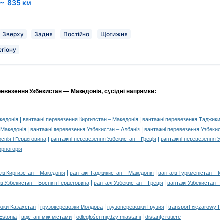
~
835 км
)
Зверху
Задня
Постійно
Щотижня
егіону
ревезення Узбекистан — Македонія, сусідні напрямки:
|
|
кедонія
вантажні перевезення Киргизстан – Македонія
вантажні перевезення Таджики
|
|
 Македонія
вантажні перевезення Узбекистан – Албанія
вантажні перевезення Узбекис
|
|
снія і Герцеговина
вантажні перевезення Узбекистан – Греція
вантажні перевезення У
орногорія
|
|
жі Киргизстан – Македонія
вантажі Таджикистан – Македонія
вантажі Туркменістан – 
|
|
і Узбекистан – Боснія і Герцеговина
вантажі Узбекистан – Греція
вантажі Узбекистан –
|
|
|
озки Казахстан
грузоперевозки Молдова
грузоперевозки Грузия
transport ciężarowy 
|
|
|
 Estonia
відстані між містами
odległości między miastami
distanţe rutiere