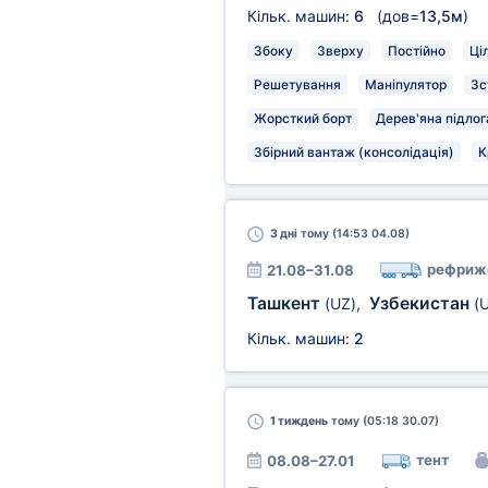
Кільк. машин:
6
(дов=
13,5м
)
Збоку
Зверху
Постійно
Ці
Решетування
Маніпулятор
Зс
Жорсткий борт
Дерев'яна підлог
Збірний вантаж (консолідація)
К
3 дні
тому (14:53 04.08)
рефриж
21.08–31.08
Ташкент
Узбекистан
(UZ)
,
(
Кільк. машин:
2
1 тиждень
тому (05:18 30.07)
тент
08.08–27.01