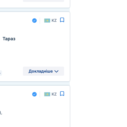
KZ
Тараз
,
Докладніше
р
KZ
)
,