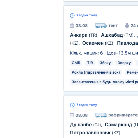
7 годин
тому
тент
08.08
24 
Анкара
Ашхабад
(TR)
,
(TM)
,
Оскемен
Павлод
(KZ)
,
(KZ)
,
Кільк. машин:
6
(дов=
13,5м
ши
CMR
TIR
Збоку
Зверху
Рокла (гідравлічний візок)
Ремен
Завантаження в будь-якому місті р
7 годин
тому
рефрижерато
08.08
Душанбе
Самарканд
(TJ)
,
(U
Петропавловськ
(KZ)