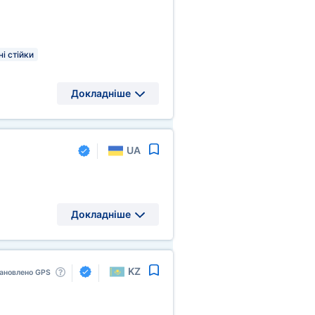
ні стійки
Докладніше
UA
Докладніше
KZ
ановлено GPS