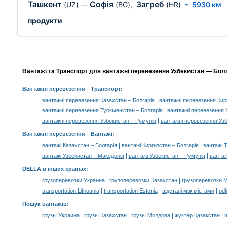
Ташкент
Софія
Загреб
(UZ)
—
(BG)
,
(HR)
~
5930 км
продукти
Вантажі та Транспорт для вантажні перевезення Узбекистан — Болга
Вантажні перевезення
– Транспорт:
|
вантажні перевезення Казахстан – Болгарія
вантажні перевезення Кир
|
вантажні перевезення Туркменістан – Болгарія
вантажні перевезення У
|
вантажні перевезення Узбекистан – Румунія
вантажні перевезення Узб
Вантажні перевезення –
Вантажі
:
|
|
вантажі Казахстан – Болгарія
вантажі Киргизстан – Болгарія
вантажі 
|
|
вантажі Узбекистан – Македонія
вантажі Узбекистан – Румунія
вантаж
DELLA в інших країнах
:
|
|
грузоперевозки Украина
грузоперевозки Казахстан
грузоперевозки 
|
|
|
transportation Lithuania
transportation Estonia
відстані між містами
odl
Пошук вантажів
:
|
|
|
|
грузы Украина
грузы Казахстан
грузы Молдова
жүктер Қазақстан
m