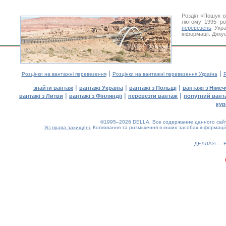
Розділ «Пошук в
лютому 1995 ро
перевезень
Укра
інформації. Дяку
|
|
Розцінки на вантажні перевезення
Розцінки на вантажні перевезення Україна
Р
|
|
|
знайти вантаж
вантажі Україна
вантажі з Польщі
вантажі з Німе
|
|
|
вантажі з Литви
вантажі з Фінляндії
перевезти вантаж
попутний вант
кур
©1995–2026 DELLA. Все содержание данного сайта
Усі права захищені.
Копіювання та розміщення в інших засобах інформації
ДЕЛЛА® —
0.19(aws2)
100826-17:29:53