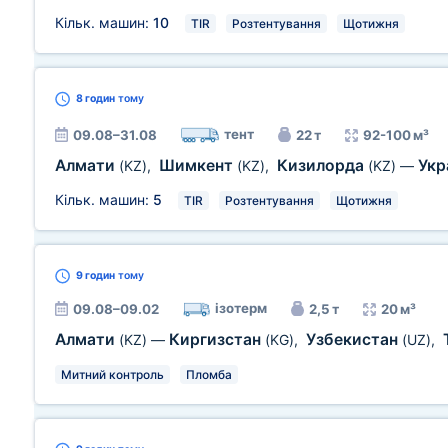
Кільк. машин:
10
TIR
Розтентування
Щотижня
8 годин
тому
тент
09.08–31.08
22 т
92-100 м³
Алмати
Шимкент
Кизилорда
Укр
(KZ)
,
(KZ)
,
(KZ)
—
Кільк. машин:
5
TIR
Розтентування
Щотижня
9 годин
тому
ізотерм
09.08–09.02
2,5 т
20 м³
Алмати
Киргизстан
Узбекистан
(KZ)
—
(KG)
,
(UZ)
,
Митний контроль
Пломба