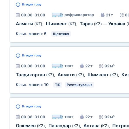
8 годин
тому
рефрижератор
09.08–31.08
21 т
8
Алмати
Шимкент
Тараз
Україна
(KZ)
,
(KZ)
,
(KZ)
—
(
Кільк. машин:
5
Щотижня
8 годин
тому
тент
09.08–31.08
22 т
92 м³
Талдикорган
Алмати
Шимкент
Ки
(KZ)
,
(KZ)
,
(KZ)
,
Кільк. машин:
10
TIR
Розтентування
8 годин
тому
тент
09.08–31.08
22 т
92 м³
Оскемен
Павлодар
Астана
Петро
(KZ)
,
(KZ)
,
(KZ)
,