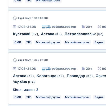
CMR
TIR
Митний контроль
2 дні
тому (13:56 07.08)
рефрижератор
17.08–31.08
20 т
90
Кустанай
Астана
Петропавловськ
(KZ)
,
(KZ)
,
(KZ)
,
CMR
TIR
Митне свідоцтво
Митний контроль
Задня
2 дні
тому (13:56 07.08)
рефрижератор
17.08–31.08
20 т
90
Астана
Караганда
Павлодар
Оске
(KZ)
,
(KZ)
,
(KZ)
,
Україна
(UA)
Кільк. машин:
2
CMR
TIR
Митне свідоцтво
Митний контроль
Задня