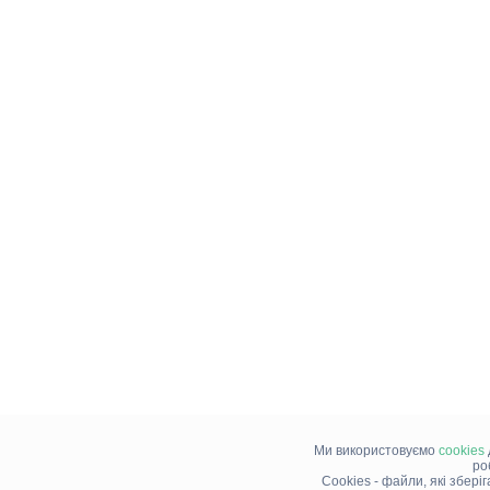
Ми використовуємо
cookies
ро
Cookies - файли, які збері