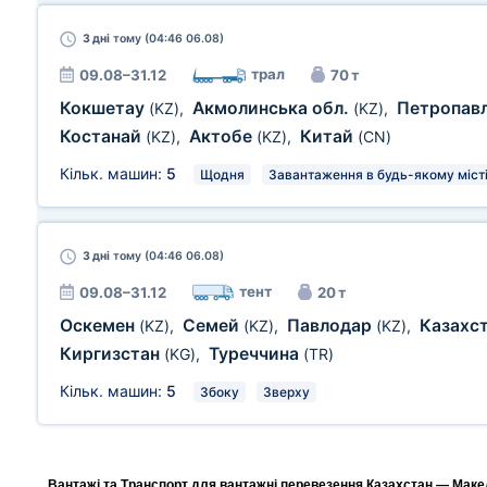
3 дні
тому (04:46 06.08)
трал
09.08–31.12
70 т
Кокшетау
Акмолинська обл.
Петропав
(KZ)
,
(KZ)
,
Костанай
Актобе
Китай
(KZ)
,
(KZ)
,
(CN)
Кільк. машин:
5
Щодня
Завантаження в будь-якому місті
3 дні
тому (04:46 06.08)
тент
09.08–31.12
20 т
Оскемен
Семей
Павлодар
Казахс
(KZ)
,
(KZ)
,
(KZ)
,
Киргизстан
Туреччина
(KG)
,
(TR)
Кільк. машин:
5
Збоку
Зверху
Вантажі та Транспорт для вантажні перевезення Казахстан — Макед