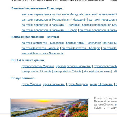
Вантажні перевезення
– Транспорт:
|
вантажні перевезення Киргизстан – Македонія
вантажні перевезення К
|
вантажні перевезення Туркменістан – Македонія
вантажні перевезенн
|
вантажні перевезення Казахстан – Болгарія
вантажні перевезення Каза
|
вантажні перевезення Казахстан – Сербія
вантажні перевезення Казах
Вантажні перевезення –
Вантажі
:
|
|
вантажі Киргизстан – Македонія
вантажі Китай – Македонія
вантажі М
|
|
вантажі Казахстан – Албанія
вантажі Казахстан – Болгарія
вантажі Ка
вантажі Казахстан – Чорногорія
DELLA в інших країнах
:
|
|
грузоперевозки Украина
грузоперевозки Казахстан
грузоперевозки 
|
|
|
transportation Lithuania
transportation Estonia
відстані між містами
odl
Пошук вантажів
:
|
|
|
|
грузы Украина
грузы Казахстан
грузы Молдова
жүктер Қазақстан
m
Розділ «Попутн
Вантажні перевез
автомобільних
в
пріоритет — акту