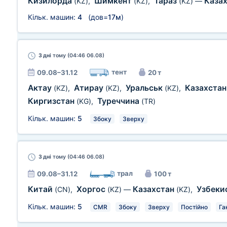
Кизилорда
Шимкент
Тараз
Каза
(KZ)
,
(KZ)
,
(KZ)
—
Кільк. машин:
4
(дов=
17м
)
3 дні
тому (04:46 06.08)
тент
09.08–31.12
20 т
Актау
Атирау
Уральськ
Казахста
(KZ)
,
(KZ)
,
(KZ)
,
Киргизстан
Туреччина
(KG)
,
(TR)
Кільк. машин:
5
Збоку
Зверху
3 дні
тому (04:46 06.08)
трал
09.08–31.12
100 т
Китай
Хоргос
Казахстан
Узбеки
(CN)
,
(KZ)
—
(KZ)
,
Кільк. машин:
5
CMR
Збоку
Зверху
Постійно
Га