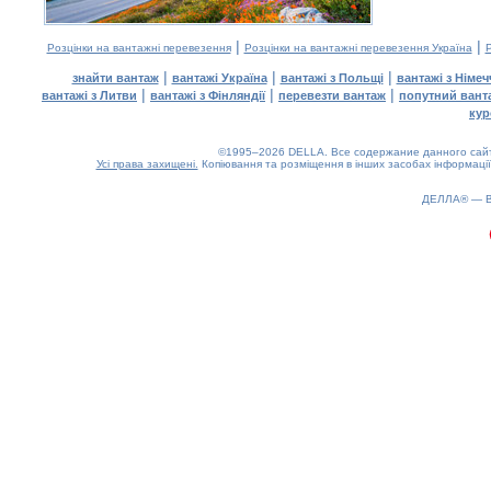
|
|
Розцінки на вантажні перевезення
Розцінки на вантажні перевезення Україна
Р
|
|
|
знайти вантаж
вантажі Україна
вантажі з Польщі
вантажі з Німе
|
|
|
вантажі з Литви
вантажі з Фінляндії
перевезти вантаж
попутний вант
кур
©1995–2026 DELLA. Все содержание данного сайта
Усі права захищені.
Копіювання та розміщення в інших засобах інформації
ДЕЛЛА® —
0.17(aws3)
090826-18:56:53