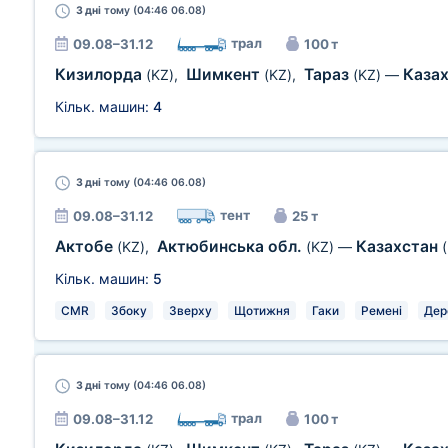
3 дні
тому (04:46 06.08)
трал
09.08–31.12
100 т
Кизилорда
Шимкент
Тараз
Каза
(KZ)
,
(KZ)
,
(KZ)
—
Кільк. машин:
4
3 дні
тому (04:46 06.08)
тент
09.08–31.12
25 т
Актобе
Актюбинська обл.
Казахстан
(KZ)
,
(KZ)
—
Кільк. машин:
5
CMR
Збоку
Зверху
Щотижня
Гаки
Ремені
Дер
3 дні
тому (04:46 06.08)
трал
09.08–31.12
100 т