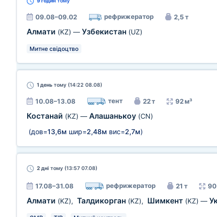
9 годин
тому
рефрижератор
09.08–09.02
2,5 т
Алмати
Узбекистан
(KZ)
—
(UZ)
Митне свідоцтво
1 день
тому (14:22 08.08)
тент
10.08–13.08
22 т
92 м³
Костанай
Алашанькоу
(KZ)
—
(CN)
(дов=
13,6м
шир=
2,48м
вис=
2,7м
)
2 дні
тому (13:57 07.08)
рефрижератор
17.08–31.08
21 т
90
Алмати
Талдикорган
Шимкент
У
(KZ)
,
(KZ)
,
(KZ)
—