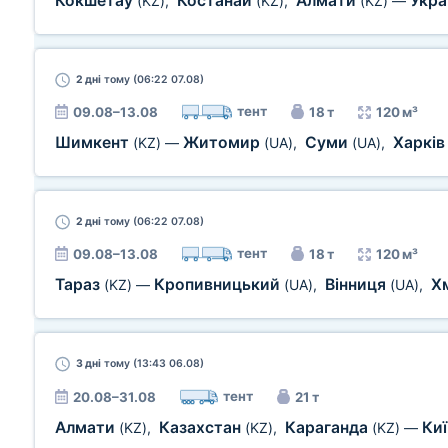
Кокшетау
Костанай
Алмати
Укра
(KZ)
,
(KZ)
,
(KZ)
—
2 дні
тому (06:22 07.08)
тент
09.08–13.08
18 т
120 м³
Шимкент
Житомир
Суми
Харкі
(KZ)
—
(UA)
,
(UA)
,
2 дні
тому (06:22 07.08)
тент
09.08–13.08
18 т
120 м³
Тараз
Кропивницький
Вінниця
Х
(KZ)
—
(UA)
,
(UA)
,
3 дні
тому (13:43 06.08)
тент
20.08–31.08
21 т
Алмати
Казахстан
Караганда
Ки
(KZ)
,
(KZ)
,
(KZ)
—