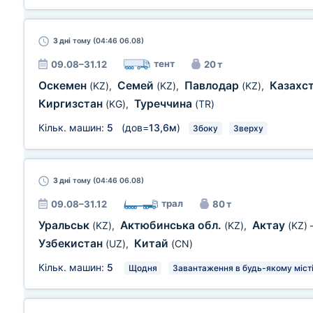
3 дні
тому (04:46 06.08)
тент
09.08–31.12
20 т
Оскемен
Семей
Павлодар
Казахс
(KZ)
,
(KZ)
,
(KZ)
,
Киргизстан
Туреччина
(KG)
,
(TR)
Кільк. машин:
5
(дов=
13,6м
)
Збоку
Зверху
3 дні
тому (04:46 06.08)
трал
09.08–31.12
80 т
Уральськ
Актюбинська обл.
Актау
(KZ)
,
(KZ)
,
(KZ)
Узбекистан
Китай
(UZ)
,
(CN)
Кільк. машин:
5
Щодня
Завантаження в будь-якому місті