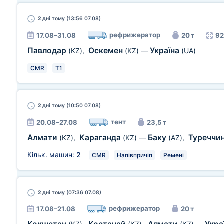
2 дні
тому (13:56 07.08)
рефрижератор
17.08–31.08
20 т
92
Павлодар
Оскемен
Україна
(KZ)
,
(KZ)
—
(UA)
CMR
T1
2 дні
тому (10:50 07.08)
тент
20.08–27.08
23,5 т
Алмати
Караганда
Баку
Туреччи
(KZ)
,
(KZ)
—
(AZ)
,
Кільк. машин:
2
CMR
Напівпричіп
Ремені
2 дні
тому (07:36 07.08)
рефрижератор
17.08–21.08
20 т