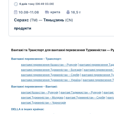
6 днів
тому (06:49 03.08)
крита
10.08–11.08
16,5 т
Серахс
Тяньцзинь
(TM)
—
(CN)
продукти
Вантажі та Транспорт для вантажні перевезення Туркменістан — Ру
Вантажні перевезення
– Транспорт:
|
вантажні перевезення Казахстан – Румунія
вантажні перевезення Тад
|
вантажні перевезення Туркменістан – Болгарія
вантажні перевезення 
|
вантажні перевезення Туркменістан – Сербія
вантажні перевезення Т
|
вантажні перевезення Туркменістан – Україна
вантажні перевезення Т
Вантажні перевезення –
Вантажі
:
|
|
вантажі Казахстан – Румунія
вантажі Таджикистан – Румунія
вантажі
|
|
вантажі Туркменістан – Молдова
вантажі Туркменістан – Сербія
вант
вантажі Туркменістан – Чорногорія
DELLA в інших країнах
: