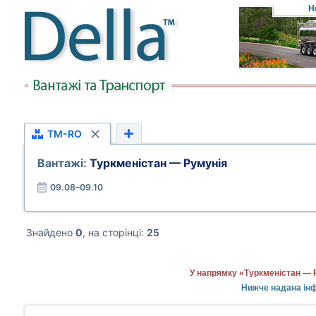
Н
TM-RO
Вантажі:
Туркменістан — Румунія
09.08–09.10
Знайдено
0
, на сторінці:
25
У напрямку «Туркменістан — Р
Нижче надана інф