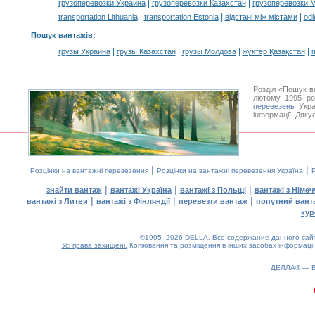
|
|
грузоперевозки Украина
грузоперевозки Казахстан
грузоперевозки 
|
|
|
transportation Lithuania
transportation Estonia
відстані між містами
odl
Пошук вантажів
:
|
|
|
|
грузы Украина
грузы Казахстан
грузы Молдова
жүктер Қазақстан
m
Розділ «Пошук в
лютому 1995 ро
перевезень
Укра
інформації. Дяку
|
|
Розцінки на вантажні перевезення
Розцінки на вантажні перевезення Україна
Р
|
|
|
знайти вантаж
вантажі Україна
вантажі з Польщі
вантажі з Німе
|
|
|
вантажі з Литви
вантажі з Фінляндії
перевезти вантаж
попутний вант
кур
©1995–2026 DELLA. Все содержание данного сайта
Усі права захищені.
Копіювання та розміщення в інших засобах інформації
ДЕЛЛА® —
0.17(aws2)
090826-11:21:34