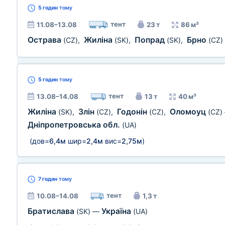
5 годин
тому
тент
11.08–13.08
23 т
86 м³
Острава
Жиліна
Попрад
Брно
(CZ)
,
(SK)
,
(SK)
,
(CZ)
5 годин
тому
тент
13.08–14.08
13 т
40 м³
Жиліна
Злін
Годонін
Оломоуц
(SK)
,
(CZ)
,
(CZ)
,
(CZ)
Дніпропетровська обл.
(UA)
(дов=
6,4м
шир=
2,4м
вис=
2,75м
)
7 годин
тому
тент
10.08–14.08
1,3 т
Братислава
Україна
(SK)
—
(UA)