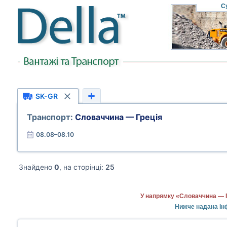
С
SK-GR
Транспорт:
Словаччина — Греція
08.08–08.10
Знайдено
0
, на сторінці:
25
У напрямку «Словаччина — Г
Нижче надана ін