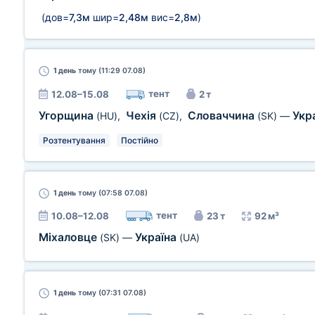
(дов=
7,3м
шир=
2,48м
вис=
2,8м
)
1 день
тому (11:29 07.08)
тент
12.08–15.08
2 т
Угорщина
Чехія
Словаччина
Укр
(HU)
,
(CZ)
,
(SK)
—
Розтентування
Постійно
1 день
тому (07:58 07.08)
тент
10.08–12.08
23 т
92 м³
Міхаловце
Україна
(SK)
—
(UA)
1 день
тому (07:31 07.08)