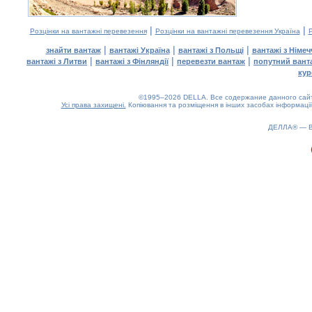
|
|
Розцінки на вантажні перевезення
Розцінки на вантажні перевезення Україна
Р
|
|
|
знайти вантаж
вантажі Україна
вантажі з Польщі
вантажі з Німе
|
|
|
вантажі з Литви
вантажі з Фінляндії
перевезти вантаж
попутний вант
кур
©1995–2026 DELLA. Все содержание данного сайта
Усі права захищені.
Копіювання та розміщення в інших засобах інформації
ДЕЛЛА® —
0.18(aws4)
080826-17:55:52