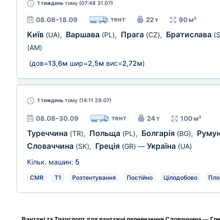
1 тиждень
тому (07:48 31.07)
тент
08.08–18.09
22 т
90 м³
Київ
Варшава
Прага
Братислава
(UA)
,
(PL)
,
(CZ)
,
(
(AM)
(дов=
13,6м
шир=
2,5м
вис=
2,72м
)
1 тиждень
тому (14:11 29.07)
тент
08.08–30.09
24 т
100 м³
Туреччина
Польща
Болгарія
Руму
(TR)
,
(PL)
,
(BG)
,
Словаччина
Греція
Україна
(SK)
,
(GR)
—
(UA)
Кільк. машин:
5
CMR
T1
Розтентування
Постійно
Цілодобово
Пло
Вантажі та Транспорт для вантажні перевезення Словаччина — Грец