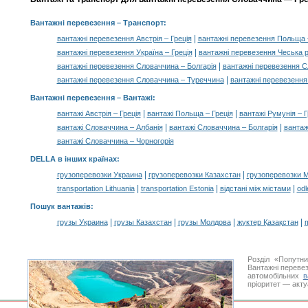
Вантажні перевезення
– Транспорт:
|
вантажні перевезення Австрія – Греція
вантажні перевезення Польща –
|
вантажні перевезення Україна – Греція
вантажні перевезення Чеська р
|
вантажні перевезення Словаччина – Болгарія
вантажні перевезення С
|
вантажні перевезення Словаччина – Туреччина
вантажні перевезення
Вантажні перевезення –
Вантажі
:
|
|
вантажі Австрія – Греція
вантажі Польща – Греція
вантажі Румунія – Г
|
|
вантажі Словаччина – Албанія
вантажі Словаччина – Болгарія
вантаж
вантажі Словаччина – Чорногорія
DELLA в інших країнах
:
|
|
грузоперевозки Украина
грузоперевозки Казахстан
грузоперевозки 
|
|
|
transportation Lithuania
transportation Estonia
відстані між містами
odl
Пошук вантажів
:
|
|
|
|
грузы Украина
грузы Казахстан
грузы Молдова
жүктер Қазақстан
m
Розділ «Попутн
Вантажні перевез
автомобільних
в
пріоритет — акту