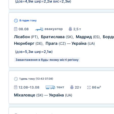
(дов=
4,9м
шир=
2,2м
вис=
2,3м
)
8 годин
тому
евакуатор
08.08
2,5 т
Лісабон
Братислава
Мадрид
Борд
(PT)
,
(SK)
,
(ES)
,
Нюрнберг
Прага
Україна
(DE)
,
(CZ)
—
(UA)
(дов=
5,3м
шир=
2,1м
)
Завантаження в будь-якому місті регіону
1 день
тому (13:43 07.08)
тент
12.08–13.08
22 т
86 м³
Міхаловце
Україна
(SK)
—
(UA)