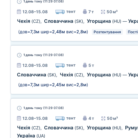
1 день
тому (11:29 07.08)
тент
12.08–15.08
7 т
50 м³
Чехія
Словаччина
Угорщина
Укр
(CZ)
,
(SK)
,
(HU)
—
(дов=
7,3м
шир=
2,48м
вис=
2,8м
)
Розтентування
Пост
1 день
тому (11:29 07.08)
тент
12.08–15.08
5 т
Словаччина
Чехія
Угорщина
Укр
(SK)
,
(CZ)
,
(HU)
—
(дов=
7,3м
шир=
2,45м
вис=
2,8м
)
1 день
тому (11:29 07.08)
тент
12.08–15.08
4 т
50 м³
Чехія
Словаччина
Угорщина
Руму
(CZ)
,
(SK)
,
(HU)
,
Україна
(UA)