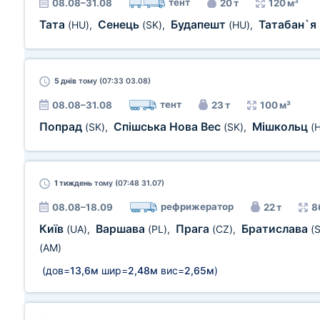
тент
08.08–31.08
20 т
120 м³
Тата
Сенець
Будапешт
Татабан`я
(HU)
,
(SK)
,
(HU)
,
5 днів
тому (07:33 03.08)
тент
08.08–31.08
23 т
100 м³
Попрад
Спішська Нова Вес
Мішкольц
(SK)
,
(SK)
,
(
1 тиждень
тому (07:48 31.07)
рефрижератор
08.08–18.09
22 т
8
Київ
Варшава
Прага
Братислава
(UA)
,
(PL)
,
(CZ)
,
(
(AM)
(дов=
13,6м
шир=
2,48м
вис=
2,65м
)