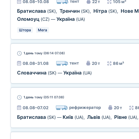
тент
08.08–10.08
22 т
105 м³
Братислава
Тренчин
Нітра
Нове М
(SK)
,
(SK)
,
(SK)
,
Оломоуц
Україна
(CZ)
—
(UA)
Штора
Мега
1 день
тому (06:14 07.08)
тент
08.08–31.08
20 т
86 м³
Словаччина
Україна
(SK)
—
(UA)
1 день
тому (05:11 07.08)
рефрижератор
08.08–07.02
20 т
8
Братислава
Київ
Львів
Рівне
(SK)
—
(UA)
,
(UA)
,
(UA)