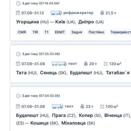
2 дні
тому (07:16 04.08)
рефрижератор
07.08–31.12
21,5 т
Угорщина
Київ
Дніпро
(HU)
—
(UA)
,
(UA)
CMR
TIR
T1
EKMT
Задня
Постійно
Термореєст
3 дні
тому (07:35 03.08)
тент
07.08–31.08
20 т
120 м³
Тата
Сенець
Будапешт
Татабан`я
(HU)
,
(SK)
,
(HU)
,
3 дні
тому (07:34 03.08)
тент
07.08–31.08
23 т
100 м³
Будапешт
Прага
Копер
Віченца
(HU)
,
(CZ)
,
(SI)
,
(IT)
Кошице
Міхаловце
(ES)
—
(SK)
,
(SK)