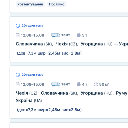
Розтентування
Постійно
20 годин
тому
тент
12.08–15.08
5 т
Словаччина
Чехія
Угорщина
Укр
(SK)
,
(CZ)
,
(HU)
—
(дов=
7,3м
шир=
2,45м
вис=
2,8м
)
20 годин
тому
тент
12.08–15.08
4 т
50 м³
Чехія
Словаччина
Угорщина
Руму
(CZ)
,
(SK)
,
(HU)
,
Україна
(UA)
(дов=
7,3м
шир=
2,48м
вис=
2,8м
)