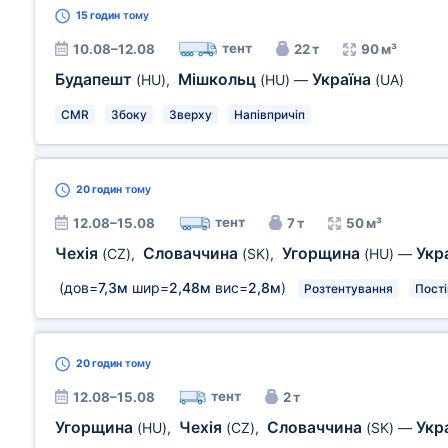
15 годин
тому
тент
10.08–12.08
22 т
90 м³
Будапешт
Мішкольц
Україна
(HU)
,
(HU)
—
(UA)
CMR
Збоку
Зверху
Напівпричіп
20 годин
тому
тент
12.08–15.08
7 т
50 м³
Чехія
Словаччина
Угорщина
Укр
(CZ)
,
(SK)
,
(HU)
—
(дов=
7,3м
шир=
2,48м
вис=
2,8м
)
Розтентування
Пост
20 годин
тому
тент
12.08–15.08
2 т
Угорщина
Чехія
Словаччина
Укр
(HU)
,
(CZ)
,
(SK)
—