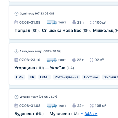
3 дні
тому (07:33 03.08)
тент
07.08–31.08
23 т
100 м³
Попрад
Спішська Нова Вес
Мішкольц
(SK)
,
(SK)
,
(
1 тиждень
тому (06:24 28.07)
тент
07.08–23.10
22 т
92 м³
Угорщина
Україна
(HU)
—
(UA)
CMR
TIR
EKMT
Розтентування
Постійно
Збірний 
2 тижні
тому (06:05 21.07)
тент
07.08–31.08
22 т
105 м³
Будапешт
Мукачево
(HU)
—
(UA)
~
348 км