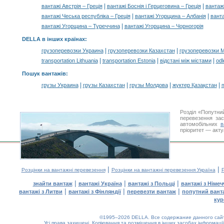
|
|
вантажі Австрія – Греція
вантажі Боснія і Герцеговина – Греція
вантажі
|
|
вантажі Чеська республіка – Греція
вантажі Угорщина – Албанія
ванта
|
вантажі Угорщина – Туреччина
вантажі Угорщина – Чорногорія
DELLA в інших країнах
:
|
|
грузоперевозки Украина
грузоперевозки Казахстан
грузоперевозки 
|
|
|
transportation Lithuania
transportation Estonia
відстані між містами
odl
Пошук вантажів
:
|
|
|
|
грузы Украина
грузы Казахстан
грузы Молдова
жүктер Қазақстан
m
Розділ «Попутни
перевезення за
автомобільних
в
пріоритет — акту
|
|
Розцінки на вантажні перевезення
Розцінки на вантажні перевезення Україна
Р
|
|
|
знайти вантаж
вантажі Україна
вантажі з Польщі
вантажі з Німе
|
|
|
вантажі з Литви
вантажі з Фінляндії
перевезти вантаж
попутний вант
кур
©1995–2026 DELLA. Все содержание данного сайта
Усі права захищені.
Копіювання та розміщення в інших засобах інформації