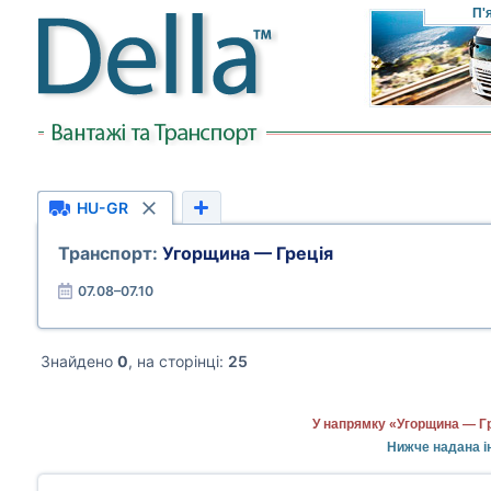
П'
HU-GR
Транспорт:
Угорщина — Греція
07.08–07.10
Знайдено
0
, на сторінці:
25
У напрямку «Угорщина — Гр
Нижче надана і