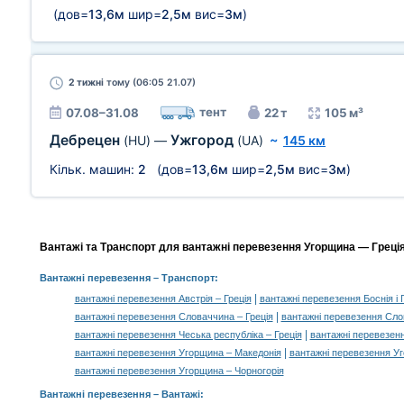
(дов=
13,6м
шир=
2,5м
вис=
3м
)
2 тижні
тому (06:05 21.07)
тент
07.08–31.08
22 т
105 м³
Дебрецен
Ужгород
(HU)
—
(UA)
~
145 км
Кільк. машин:
2
(дов=
13,6м
шир=
2,5м
вис=
3м
)
Вантажі та Транспорт для вантажні перевезення Угорщина — Греція,
Вантажні перевезення
– Транспорт:
|
вантажні перевезення Австрія – Греція
вантажні перевезення Боснія і 
|
вантажні перевезення Словаччина – Греція
вантажні перевезення Слов
|
вантажні перевезення Чеська республіка – Греція
вантажні перевезен
|
вантажні перевезення Угорщина – Македонія
вантажні перевезення У
вантажні перевезення Угорщина – Чорногорія
Вантажні перевезення –
Вантажі
: