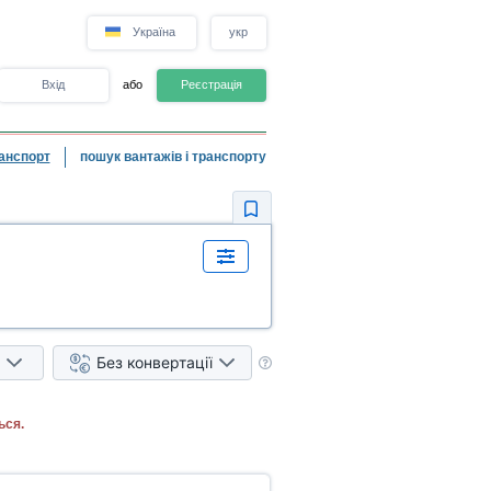
Україна
укр
Вхід
або
Реєстрація
анспорт
пошук вантажів і транспорту
Без конвертації
ься.