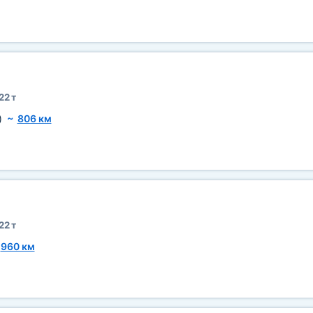
22 т
)
~
806 км
22 т
~
960 км