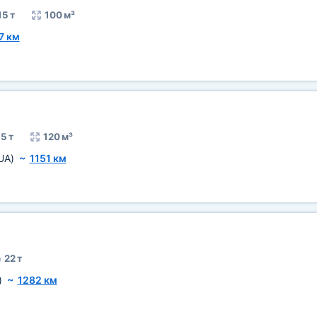
15 т
100 м³
7 км
5 т
120 м³
UA)
~
1151 км
22 т
)
~
1282 км