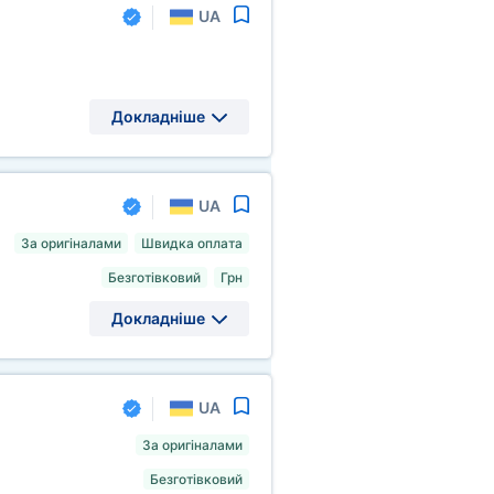
UA
Докладніше
UA
За оригіналами
Швидка оплата
Безготівковий
Грн
Докладніше
UA
За оригіналами
Безготівковий