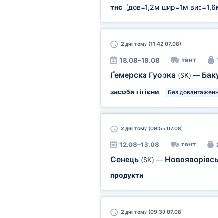
тнс
(дов=
1,2м
шир=
1м
вис=
1,6
2 дні
тому (11:42 07.08)
тент
18.08–19.08
Ґемерска Гуорка
Бак
(SK)
—
засоби гігієни
Без довантаженн
2 дні
тому (09:55 07.08)
тент
12.08–13.08
Сенець
Новояворівс
(SK)
—
продукти
2 дні
тому (09:30 07.08)