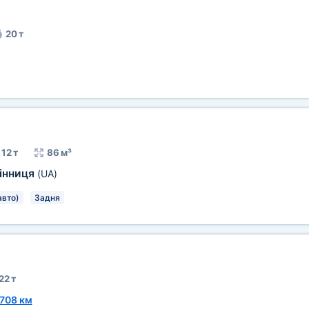
20 т
12 т
86 м³
інниця
(UA)
авто)
Задня
22 т
708 км