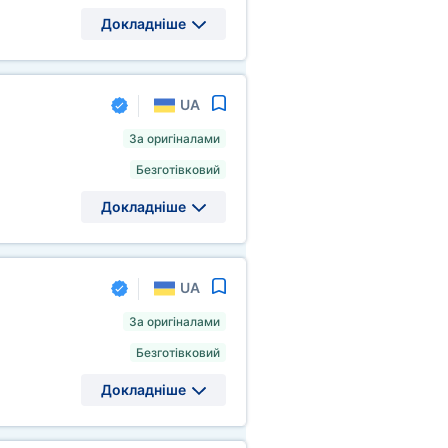
Докладніше
UA
За оригіналами
Безготівковий
Докладніше
UA
За оригіналами
Безготівковий
Докладніше