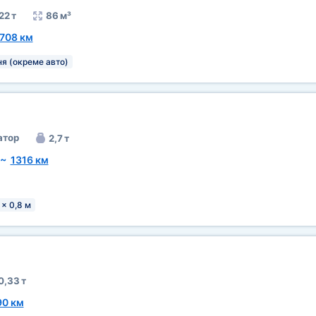
22 т
86 м³
708 км
я (окреме авто)
атор
2,7 т
~
1316 км
 x 0,8 м
0,33 т
90 км