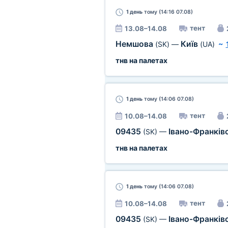
1 день
тому (14:16 07.08)
тент
13.08–14.08
Немшова
Київ
(SK)
—
(UA)
~
тнв на палетах
1 день
тому (14:06 07.08)
тент
10.08–14.08
09435
Івано-Франків
(SK)
—
тнв на палетах
1 день
тому (14:06 07.08)
тент
10.08–14.08
09435
Івано-Франків
(SK)
—