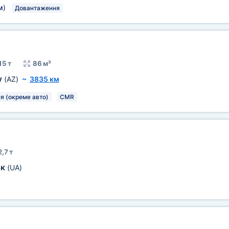
м
)
Довантаження
15 т
86 м³
у
(AZ)
~
3835 км
я (окреме авто)
CMR
2,7 т
ьк
(UA)