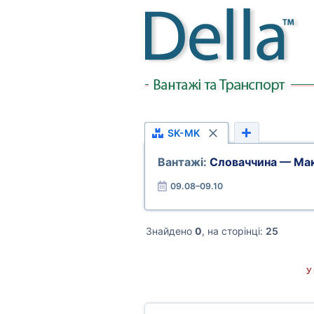
SK-MK
Вантажі:
Словаччина — Ма
09.08–09.10
Знайдено
0
, на сторінці:
25
У