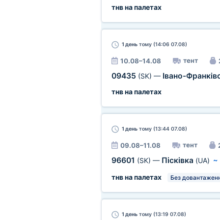
тнв на палетах
1 день
тому (14:06 07.08)
тент
10.08–14.08
09435
Івано-Франків
(SK)
—
тнв на палетах
1 день
тому (13:44 07.08)
тент
09.08–11.08
96601
Пісківка
(SK)
—
(UA)
тнв на палетах
Без довантаженн
1 день
тому (13:19 07.08)