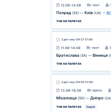
тент
12.08–14.08
Попрад
Київ
(SK)
—
(UA)
~
91
тнв на палетах
2 дні
тому (09:27 07.08)
тент
11.08–14.08
1
Братислава
Вінниця
(SK)
—
(
тнв на палетах
2 дні
тому (09:08 07.08)
крита
13.08–18.08
Міхаловце
Дніпро
(SK)
—
(UA
тнв на палетах
Задня