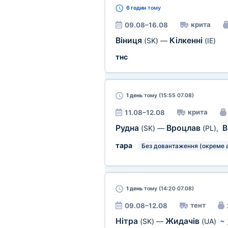
6 годин
тому
крита
09.08–16.08
Віниця
Кілкенні
(SK)
—
(IE)
тнс
1 день
тому (15:55 07.08)
крита
11.08–12.08
Рудна
Вроцлав
В
(SK)
—
(PL)
,
тара
Без довантаження (окреме 
1 день
тому (14:20 07.08)
тент
09.08–12.08
Нітра
Жидачів
(SK)
—
(UA)
~