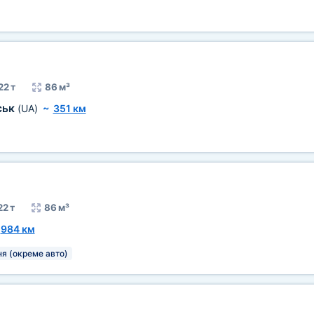
22 т
86 м³
ськ
(UA)
~
351 км
22 т
86 м³
~
984 км
я (окреме авто)