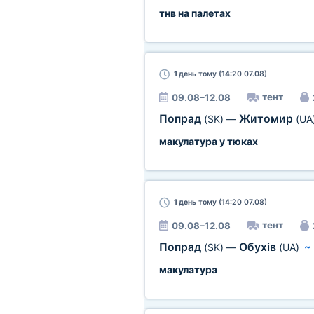
тнв на палетах
1 день
тому (14:20 07.08)
тент
09.08–12.08
Попрад
Житомир
(SK)
—
(UA
макулатура у тюках
1 день
тому (14:20 07.08)
тент
09.08–12.08
Попрад
Обухів
(SK)
—
(UA)
макулатура