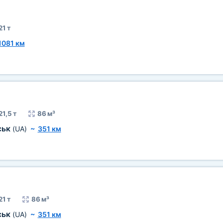
21 т
1081 км
21,5 т
86 м³
ськ
(UA)
~
351 км
21 т
86 м³
ськ
(UA)
~
351 км