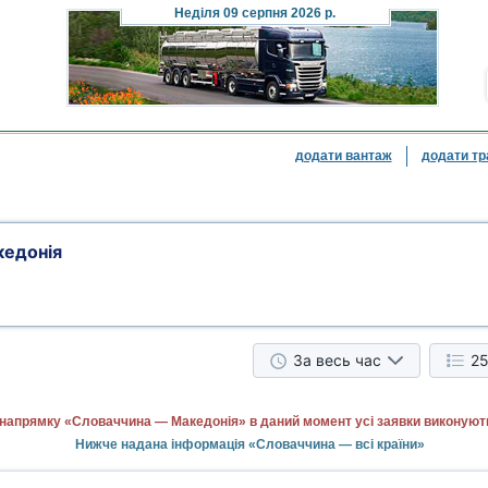
Неділя
09 серпня 2026 р.
додати вантаж
додати тр
кедонія
За весь час
25
 напрямку «Словаччина — Македонія» в даний момент усі заявки виконуют
Нижче надана інформація «Словаччина — всі країни»