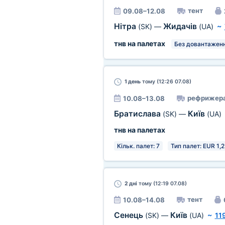
тент
09.08–12.08
Нітра
Жидачів
(SK)
—
(UA)
~
тнв на палетах
Без довантаженн
1 день
тому (12:26 07.08)
рефрижер
10.08–13.08
Братислава
Київ
(SK)
—
(UA)
тнв на палетах
Кільк. палет: 7
Тип палет: EUR 1,2
2 дні
тому (12:19 07.08)
тент
10.08–14.08
Сенець
Київ
(SK)
—
(UA)
~
11