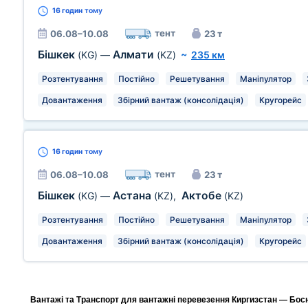
16 годин
тому
тент
06.08–10.08
23 т
Бішкек
Алмати
(KG)
—
(KZ)
~
235 км
Розтентування
Постійно
Решетування
Маніпулятор
Довантаження
Збірний вантаж (консолідація)
Кругорейс
16 годин
тому
тент
06.08–10.08
23 т
Бішкек
Астана
Актобе
(KG)
—
(KZ)
,
(KZ)
Розтентування
Постійно
Решетування
Маніпулятор
Довантаження
Збірний вантаж (консолідація)
Кругорейс
Вантажі та Транспорт для вантажні перевезення Киргизстан — Босні