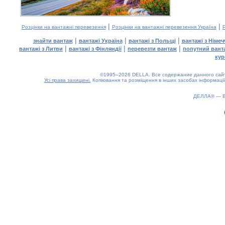
|
|
Розцінки на вантажні перевезення
Розцінки на вантажні перевезення Україна
Р
|
|
|
знайти вантаж
вантажі Україна
вантажі з Польщі
вантажі з Німе
|
|
|
вантажі з Литви
вантажі з Фінляндії
перевезти вантаж
попутний вант
кур
©1995–2026 DELLA. Все содержание данного сайта
Усі права захищені.
Копіювання та розміщення в інших засобах інформації
ДЕЛЛА® —
0.18(aws3)
060826-06:41:19