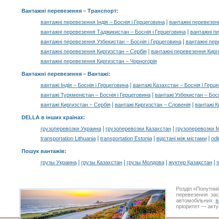
Вантажні перевезення
– Транспорт:
|
вантажні перевезення Індія – Боснія і Герцеговина
вантажні перевезенн
|
вантажні перевезення Таджикистан – Боснія і Герцеговина
вантажні пе
|
вантажні перевезення Узбекистан – Боснія і Герцеговина
вантажні пер
|
вантажні перевезення Киргизстан – Сербія
вантажні перевезення Кирг
вантажні перевезення Киргизстан – Чорногорія
Вантажні перевезення –
Вантажі
:
|
вантажі Індія – Боснія і Герцеговина
вантажі Казахстан – Боснія і Герц
|
вантажі Туркменістан – Боснія і Герцеговина
вантажі Узбекистан – Босн
|
|
вантажі Киргизстан – Сербія
вантажі Киргизстан – Словенія
вантажі К
DELLA в інших країнах
:
|
|
грузоперевозки Украина
грузоперевозки Казахстан
грузоперевозки 
|
|
|
transportation Lithuania
transportation Estonia
відстані між містами
odl
Пошук вантажів
:
|
|
|
|
грузы Украина
грузы Казахстан
грузы Молдова
жүктер Қазақстан
m
Розділ «Попутни
перевезення за
автомобільних
в
пріоритет — акту