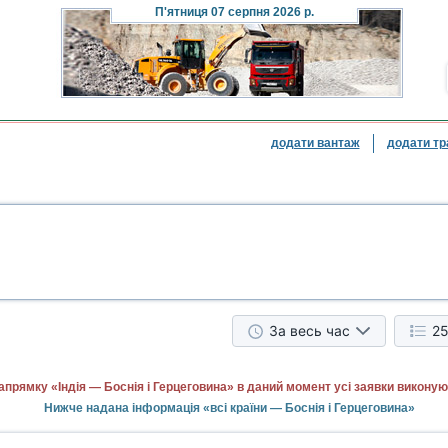
П'ятниця
07 серпня 2026 р.
додати вантаж
додати тр
За весь час
25
апрямку «Індія — Боснія і Герцеговина» в даний момент усі заявки виконую
Нижче надана інформація «всі країни — Боснія і Герцеговина»