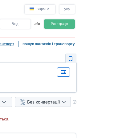
Україна
укр
Вхід
або
Реєстрація
анспорт
пошук вантажів і транспорту
Без конвертації
ться.