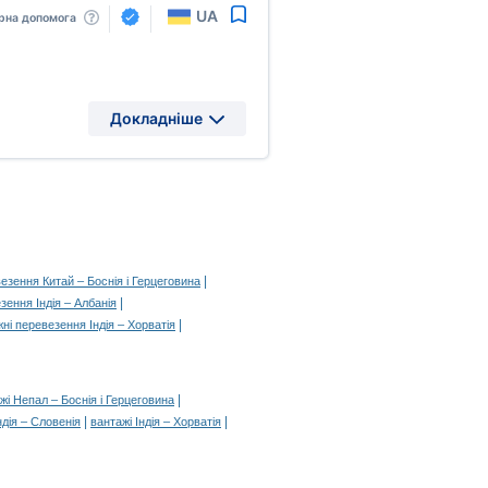
UA
рна допомога
Докладніше
|
езення Китай – Боснія і Герцеговина
|
зення Індія – Албанія
|
ні перевезення Індія – Хорватія
|
жі Непал – Боснія і Герцеговина
|
|
ндія – Словенія
вантажі Індія – Хорватія