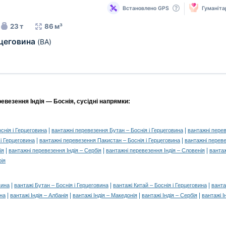
Встановлено GPS
Гуманіта
23 т
86 м³
рцеговина
(BA)
евезення Індія — Боснія, сусідні напрямки:
|
|
снія і Герцеговина
вантажні перевезення Бутан – Боснія і Герцеговина
вантажні перев
|
|
і Герцеговина
вантажні перевезення Пакистан – Боснія і Герцеговина
вантажні переве
|
|
|
ія
вантажні перевезення Індія – Сербія
вантажні перевезення Індія – Словенія
вантаж
рія
|
|
|
вина
вантажі Бутан – Боснія і Герцеговина
вантажі Китай – Боснія і Герцеговина
ванта
|
|
|
|
ина
вантажі Індія – Албанія
вантажі Індія – Македонія
вантажі Індія – Сербія
вантажі І