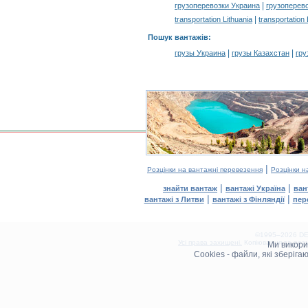
|
грузоперевозки Украина
грузоперев
|
transportation Lithuania
transportation
Пошук вантажів
:
|
|
грузы Украина
грузы Казахстан
гру
|
Розцінки на вантажні перевезення
Розцінки н
|
|
знайти вантаж
вантажі Україна
ван
|
|
вантажі з Литви
вантажі з Фінляндії
пер
©1995–2026 DEL
Усі права захищені.
Копіювання та розм
Ми викор
0.16(aws3)
Cookies - файли, які зберіг
070826-13:46:58