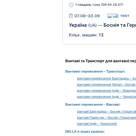
1 тиждень
тому (08:44 28.07)
тент
07.08–30.09
Україна
Боснія та Ге
(UA)
—
Кільк. машин:
13
Вантажі та Транспорт для вантажні пер
Вантажні перевезення
– Транспорт:
вантажні перевезення Бангладеш – Бо
вантажні перевезення Непал – Боснія 
вантажні перевезення Індія – Македон
вантажні перевезення Індія – Чорного
Вантажні перевезення –
Вантажі
:
вантажі Бангладеш – Боснія і Герцего
вантажі Пакистан – Боснія і Герцегов
вантажі Індія – Чорногорія
DELLA в інших країнах
: