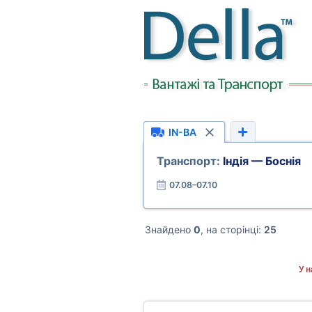
IN-BA
Транспорт:
Індія — Боснія
07.08–07.10
Знайдено
0
, на сторінці:
25
У н