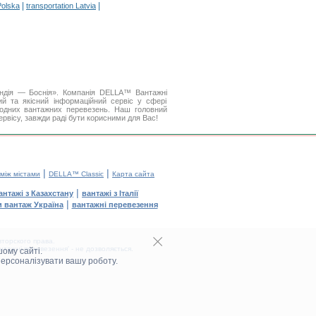
|
|
Polska
transportation Latvia
Індія — Боснія». Компанія DELLA™ Вантажні
й та якісний інформаційний сервіс у сфері
одних вантажних перевезень. Наш головний
ервісу, завжди раді бути корисними для Вас!
|
|
 між містами
DELLA™ Classic
Карта сайта
|
антажі з Казахстану
вантажі з Італії
|
и вантаж Україна
вантажні перевезення
торского права.
тажні перевезення' - не дозволяється.
ому сайті.
персоналізувати вашу роботу.