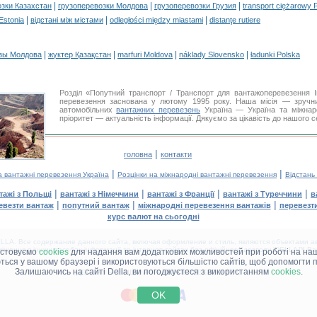
|
|
|
озки Казахстан
грузоперевозки Молдова
грузоперевозки Грузия
transport ciężarowy 
|
|
|
 Estonia
відстані між містами
odległości między miastami
distanţe rutiere
|
|
|
|
зы Молдова
жүктер Қазақстан
marfuri Moldova
náklady Slovensko
ładunki Polska
Розділ «Попутний транспорт / Транспорт для вантажоперевезення 
перевезення заснована у лютому 1995 року. Наша місія — зручни
автомобільних
вантажних перевезень
Україна — Україна та міжнар
пріоритет — актуальність інформації. Дякуємо за цікавість до нашого с
|
головна
контакти
|
|
а вантажні перевезення Україна
Розцінки на міжнародні вантажні перевезення
Відстань
|
|
|
|
тажі з Польщі
вантажі з Німеччини
вантажі з Франції
вантажі з Туреччини
в
|
|
|
евезти вантаж
попутний вантаж
міжнародні перевезення вантажів
перевезт
курс валют на сьогодні
LA. Все содержание данного сайта, включая оформление и стиль, являются объектами ав
іщення в інших засобах інформації та інтернет-сайтах без офіційного дозволу 'DELLA™ Ван
истовуємо
cookies
для надання вам додаткових можливостей при роботі на наш
аються у вашому браузері і використовуються більшістю сайтів, щоб допомогти 
Залишаючись на сайті Della, ви погоджуєтеся з використанням
cookies
.
ДЕЛЛА® —
ВАШІ
ВАНТАЖНІ ПЕРЕВЕЗЕННЯ
™!
OK