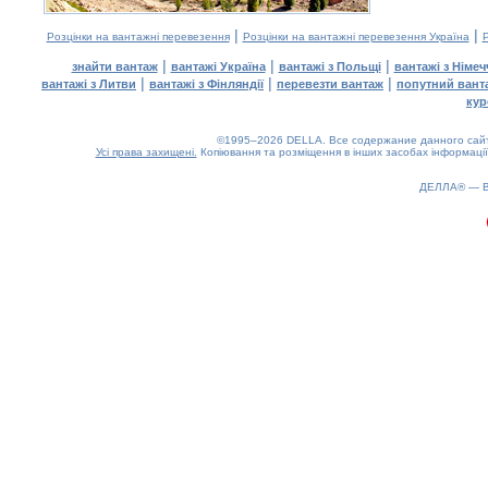
|
|
Розцінки на вантажні перевезення
Розцінки на вантажні перевезення Україна
Р
|
|
|
знайти вантаж
вантажі Україна
вантажі з Польщі
вантажі з Німе
|
|
|
вантажі з Литви
вантажі з Фінляндії
перевезти вантаж
попутний вант
кур
©1995–2026 DELLA. Все содержание данного сайта
Усі права захищені.
Копіювання та розміщення в інших засобах інформації
ДЕЛЛА® —
0.16(aws3)
090826-01:58:45