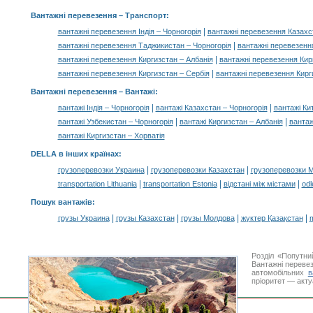
Вантажні перевезення
– Транспорт:
|
вантажні перевезення Індія – Чорногорія
вантажні перевезення Казахс
|
вантажні перевезення Таджикистан – Чорногорія
вантажні перевезенн
|
вантажні перевезення Киргизстан – Албанія
вантажні перевезення Кирг
|
вантажні перевезення Киргизстан – Сербія
вантажні перевезення Кирг
Вантажні перевезення –
Вантажі
:
|
|
вантажі Індія – Чорногорія
вантажі Казахстан – Чорногорія
вантажі Ки
|
|
вантажі Узбекистан – Чорногорія
вантажі Киргизстан – Албанія
вантаж
вантажі Киргизстан – Хорватія
DELLA в інших країнах
:
|
|
грузоперевозки Украина
грузоперевозки Казахстан
грузоперевозки 
|
|
|
transportation Lithuania
transportation Estonia
відстані між містами
odl
Пошук вантажів
:
|
|
|
|
грузы Украина
грузы Казахстан
грузы Молдова
жүктер Қазақстан
m
Розділ «Попутни
Вантажні перевез
автомобільних
в
пріоритет — акту