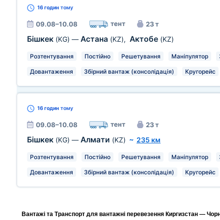
16 годин
тому
тент
09.08–10.08
23 т
Бішкек
Астана
Актобе
(KG)
—
(KZ)
,
(KZ)
Розтентування
Постійно
Решетування
Маніпулятор
Довантаження
Збірний вантаж (консолідація)
Кругорейс
16 годин
тому
тент
09.08–10.08
23 т
Бішкек
Алмати
(KG)
—
(KZ)
~
235 км
Розтентування
Постійно
Решетування
Маніпулятор
Довантаження
Збірний вантаж (консолідація)
Кругорейс
Вантажі та Транспорт для вантажні перевезення Киргизстан — Чорно