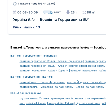
1 тиждень
тому (08:44 28.07)
тент
06.08–30.09
23 т
86 м³
Україна
Боснія та Герцеговина
(UA)
—
(BA)
Кільк. машин:
13
Вантажі та Транспорт для вантажні перевезення Ізраїль — Боснія, с
Вантажні перевезення
– Транспорт:
|
вантажні перевезення Єгипет – Боснія і Герцеговина
вантажні перевез
|
вантажні перевезення Ізраїль – Албанія
вантажні перевезення Ізраїль 
|
вантажні перевезення Ізраїль – Хорватія
вантажні перевезення Ізраїль
Вантажні перевезення –
Вантажі
:
|
вантажі Єгипет – Боснія і Герцеговина
вантажі Йорданія – Боснія і Гер
|
|
вантажі Ізраїль – Македонія
вантажі Ізраїль – Сербія
вантажі Ізраїль 
DELLA в інших країнах
:
|
|
грузоперевозки Украина
грузоперевозки Казахстан
грузоперевозки 
|
|
|
transportation Lithuania
transportation Estonia
відстані між містами
odl