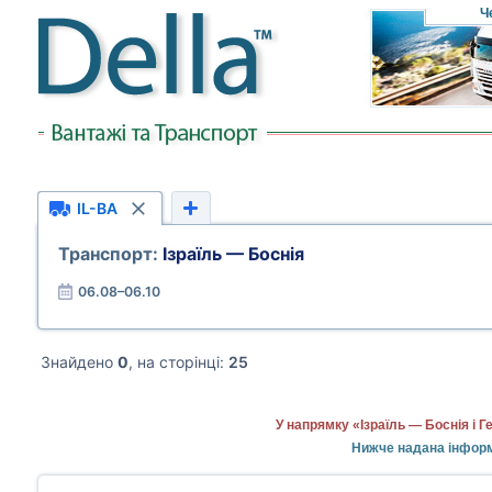
Ч
IL-BA
Транспорт:
Ізраїль — Боснія
06.08–06.10
Знайдено
0
, на сторінці:
25
У напрямку «Ізраїль — Боснія і 
Нижче надана інформа