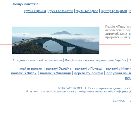
Пошук вантажів
:
|
|
|
|
грузы Украина
грузы Казахстан
грузы Молдова
жүктер Қазақстан
m
Розділ «Попутни
перевезення за
автомобільних
в
пріоритет — акту
|
|
Розцінки на вантажні перевезення
Розцінки на вантажні перевезення Україна
Р
|
|
|
знайти вантаж
вантажі Україна
вантажі з Польщі
вантажі з Німе
|
|
|
вантажі з Литви
вантажі з Фінляндії
перевезти вантаж
попутний вант
кур
©1995–2026 DELLA. Все содержание данного сайта
Усі права захищені.
Копіювання та розміщення в інших засобах інформації
ДЕЛЛА® —
0.17(aws2)
060826-11:50:21