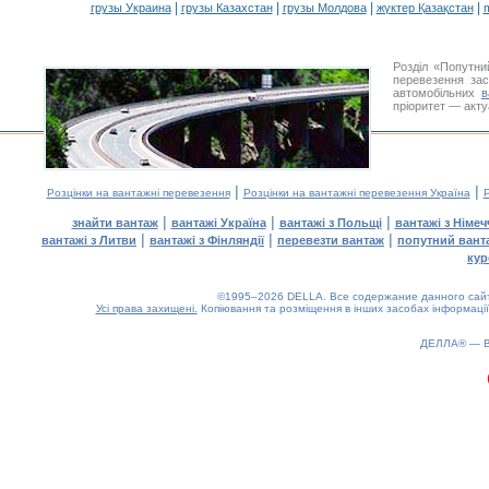
|
|
|
|
грузы Украина
грузы Казахстан
грузы Молдова
жүктер Қазақстан
m
Розділ «Попутни
перевезення за
автомобільних
в
пріоритет — акту
|
|
Розцінки на вантажні перевезення
Розцінки на вантажні перевезення Україна
Р
|
|
|
знайти вантаж
вантажі Україна
вантажі з Польщі
вантажі з Німе
|
|
|
вантажі з Литви
вантажі з Фінляндії
перевезти вантаж
попутний вант
кур
©1995–2026 DELLA. Все содержание данного сайта
Усі права захищені.
Копіювання та розміщення в інших засобах інформації
ДЕЛЛА® —
0.18(aws2)
070826-20:21:38