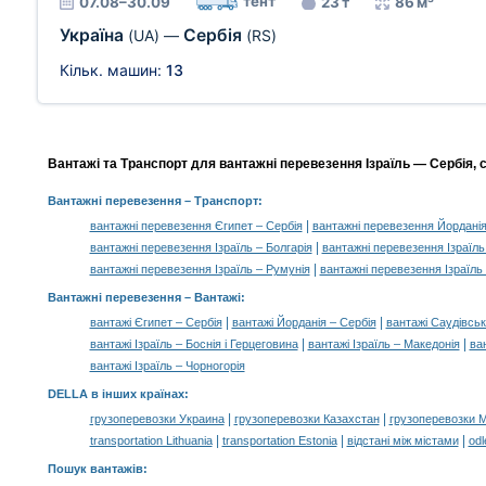
тент
07.08–30.09
23 т
86 м³
Україна
Сербія
(UA)
—
(RS)
Кільк. машин:
13
Вантажі та Транспорт для вантажні перевезення Ізраїль — Сербія, с
Вантажні перевезення
– Транспорт:
|
вантажні перевезення Єгипет – Сербія
вантажні перевезення Йорданія
|
вантажні перевезення Ізраїль – Болгарія
вантажні перевезення Ізраїль 
|
вантажні перевезення Ізраїль – Румунія
вантажні перевезення Ізраїль
Вантажні перевезення –
Вантажі
:
|
|
вантажі Єгипет – Сербія
вантажі Йорданія – Сербія
вантажі Саудівськ
|
|
вантажі Ізраїль – Боснія і Герцеговина
вантажі Ізраїль – Македонія
ван
вантажі Ізраїль – Чорногорія
DELLA в інших країнах
:
|
|
грузоперевозки Украина
грузоперевозки Казахстан
грузоперевозки 
|
|
|
transportation Lithuania
transportation Estonia
відстані між містами
odl
Пошук вантажів
: