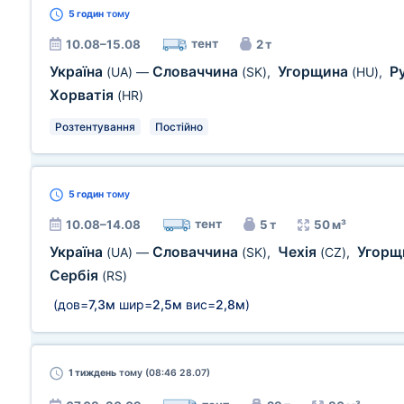
5 годин
тому
тент
10.08–15.08
2 т
Україна
Словаччина
Угорщина
Р
(UA)
—
(SK)
,
(HU)
,
Хорватія
(HR)
Розтентування
Постійно
5 годин
тому
тент
10.08–14.08
5 т
50 м³
Україна
Словаччина
Чехія
Угорщ
(UA)
—
(SK)
,
(CZ)
,
Сербія
(RS)
(дов=
7,3м
шир=
2,5м
вис=
2,8м
)
1 тиждень
тому (08:46 28.07)