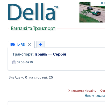
П'
IL-RS
Транспорт:
Ізраїль — Сербія
07.08–07.10
Знайдено
0
, на сторінці:
25
У напрямку «Ізраїль — Се
Нижче надана 