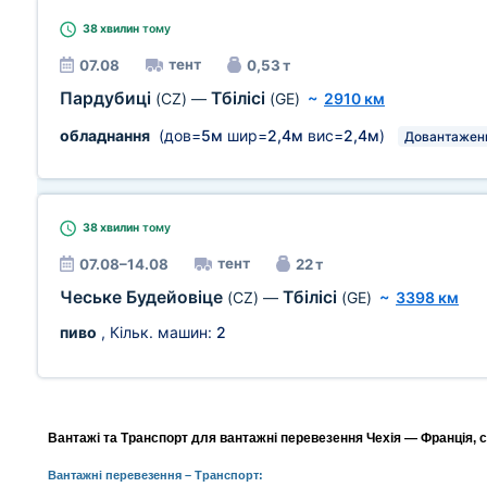
38 хвилин
тому
тент
07.08
0,53 т
Пардубиці
Тбілісі
(CZ)
—
(GE)
~
2910 км
обладнання
(дов=
5м
шир=
2,4м
вис=
2,4м
)
Довантажен
38 хвилин
тому
тент
07.08–14.08
22 т
Чеське Будейовіце
Тбілісі
(CZ)
—
(GE)
~
3398 км
пиво
, Кільк. машин:
2
Вантажі та Транспорт для вантажні перевезення Чехія — Франція, с
Вантажні перевезення
– Транспорт: