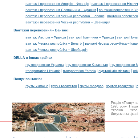
|
вантажні перевезення Австрія – Франція
вантажні перевезення Німечч
|
вантажні перевезення Словаччина – Франція
вантажні перевезення У
|
вантажні перевезення Чеська республіка – Іспанія
вантажні перевезен
вантажні перевезення Чеська республіка – Швейцарія
Вантажні перевезення –
Вантажі
:
|
|
вантажі Австрія – Франція
вантажі Німеччина – Франція
вантажі Поль
|
вантажі Чеська республіка – Бельгія
вантажі Чеська республіка – Іспан
вантажі Чеська республіка – Швейцарія
DELLA в інших країнах
:
|
|
грузоперевозки Украина
грузоперевозки Казахстан
грузоперевозки 
|
|
|
transportation Lithuania
transportation Estonia
відстані між містами
odl
Пошук вантажів
:
|
|
|
|
грузы Украина
грузы Казахстан
грузы Молдова
жүктер Қазақстан
m
Розділ «Пошук в
1995 року. Наша
Україна — Украї
Дякуємо за цікав
|
|