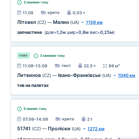
3 хвилини
тому
крита
11.08
0,03 т
Літовел
Малин
(CZ)
—
(UA)
~
1159 км
запчастина
(дов=
1,2м
шир=
0,8м
вис=
0,25м
)
3 хвилини
тому
НОВА
тент
11.08–13.08
22,5 т
86 м³
Литвинов
Івано-Франківськ
(CZ)
—
(UA)
~
1040 км
тнв на палетах
5 хвилин
тому
крита
07.08–14.08
2 т
51741
Проліски
(CZ)
—
(UA)
~
1272 км