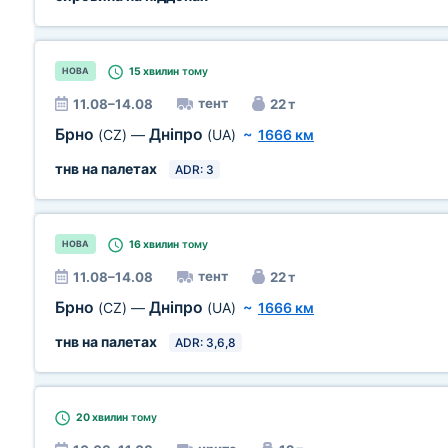
15 хвилин
тому
НОВА
тент
11.08–14.08
22 т
Брно
Дніпро
(CZ)
—
(UA)
~
1666 км
тнв на палетах
ADR: 3
16 хвилин
тому
НОВА
тент
11.08–14.08
22 т
Брно
Дніпро
(CZ)
—
(UA)
~
1666 км
тнв на палетах
ADR: 3,6,8
20 хвилин
тому