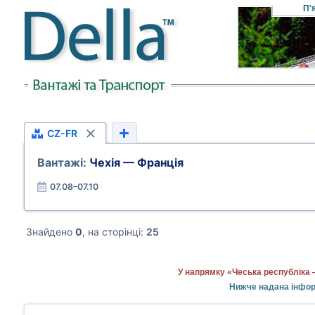
П'
CZ-FR
Вантажі:
Чехія — Франція
07.08–07.10
Знайдено
0
, на сторінці:
25
У напрямку «Чеська республіка 
Нижче надана інформ