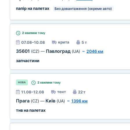
папір на палетах
Без довантаження (окреме авто)
2 хвилини
тому
крита
07.08–10.08
5 т
35601
Павлоград
(CZ)
—
(UA)
~
2046 км
запчастини
2 хвилини
тому
НОВА
тент
11.08–12.08
22 т
Прага
Київ
(CZ)
—
(UA)
~
1396 км
тнв на палетах