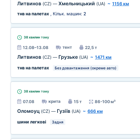
Литвинов
Хмельницький
(CZ)
—
(UA)
~
1156 км
тнв на палетах
, Кільк. машин:
2
38 хвилин
тому
тент
12.08–13.08
22,5 т
Литвинов
Грузьке
(CZ)
—
(UA)
~
1471 км
тнв на палетах
Без довантаження (окреме авто)
38 хвилин
тому
крита
07.08
15 т
86-100 м³
Оломоуц
Гузіїв
(CZ)
—
(UA)
~
666 км
шини легкові
Задня