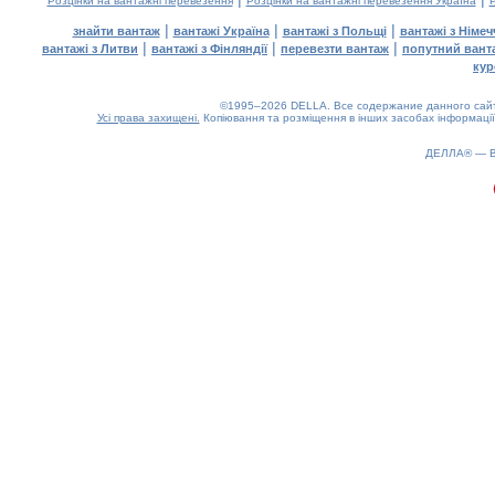
Розцінки на вантажні перевезення
Розцінки на вантажні перевезення Україна
Р
|
|
|
знайти вантаж
вантажі Україна
вантажі з Польщі
вантажі з Німе
|
|
|
вантажі з Литви
вантажі з Фінляндії
перевезти вантаж
попутний вант
кур
©1995–2026 DELLA. Все содержание данного сайта
Усі права захищені.
Копіювання та розміщення в інших засобах інформації
ДЕЛЛА® —
0.17(aws4)
070826-12:58:41