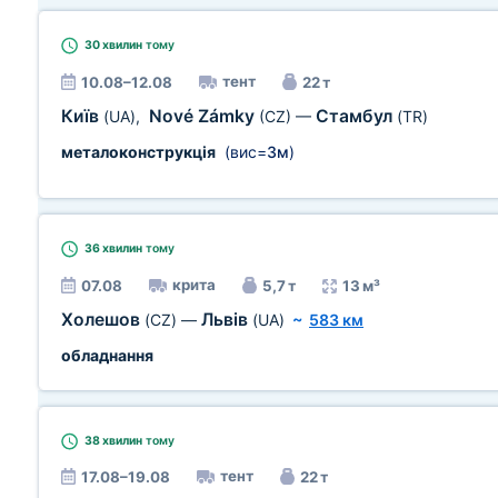
30 хвилин
тому
тент
10.08–12.08
22 т
Київ
Nové Zámky
Стамбул
(UA)
,
(CZ)
—
(TR)
металоконструкція
(вис=
3м
)
36 хвилин
тому
крита
07.08
5,7 т
13 м³
Холешов
Львів
(CZ)
—
(UA)
~
583 км
обладнання
38 хвилин
тому
тент
17.08–19.08
22 т