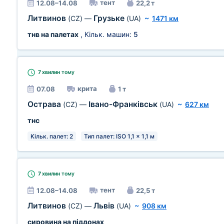
тент
12.08–14.08
22,2 т
Литвинов
Грузьке
(CZ)
—
(UA)
~
1471 км
тнв на палетах
, Кільк. машин:
5
7 хвилин
тому
крита
07.08
1 т
Острава
Івано-Франківськ
(CZ)
—
(UA)
~
627 км
тнс
Кільк. палет: 2
Тип палет: ISO 1,1 x 1,1 м
7 хвилин
тому
тент
12.08–14.08
22,5 т
Литвинов
Львів
(CZ)
—
(UA)
~
908 км
сировина на піддонах