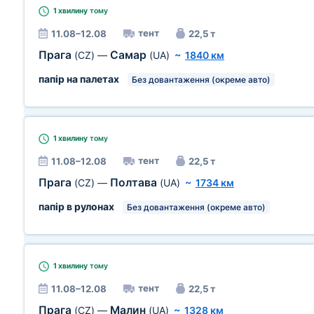
1 хвилину
тому
тент
11.08–12.08
22,5 т
Прага
Самар
(CZ)
—
(UA)
~
1840 км
папір на палетах
Без довантаження (окреме авто)
1 хвилину
тому
тент
11.08–12.08
22,5 т
Прага
Полтава
(CZ)
—
(UA)
~
1734 км
папір в рулонах
Без довантаження (окреме авто)
1 хвилину
тому
тент
11.08–12.08
22,5 т
Прага
Малин
(CZ)
—
(UA)
~
1328 км