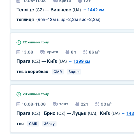
крита
10.08–11.08
12 т
Тепліце
Вишневе
(CZ)
—
(UA)
~
1442 км
теплиця
(дов=
12м
шир=
2,2м
вис=
2,2м
)
22 хвилини
тому
крита
13.08
8 т
86 м³
Прага
Київ
(CZ)
—
(UA)
~
1399 км
тнв в коробках
CMR
Задня
23 хвилини
тому
тент
10.08–11.08
22 т
90 м³
Прага
Брно
Луцьк
Київ
(CZ)
,
(CZ)
—
(UA)
,
(UA)
~
143
тнс
CMR
Збоку