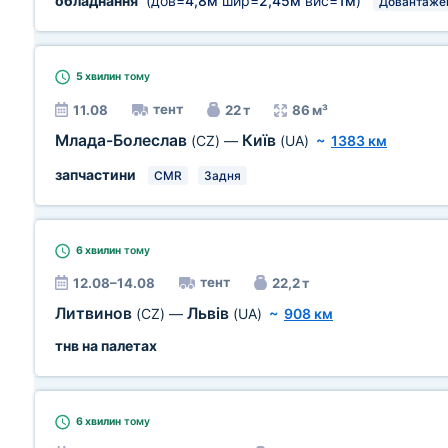
обладнання
(дов=
4,8м
шир=
2,45м
вис=
1м
)
Довантаже
5 хвилин
тому
тент
11.08
22 т
86 м³
Млада-Болеслав
Київ
(CZ)
—
(UA)
~
1383 км
запчастини
CMR
Задня
6 хвилин
тому
тент
12.08–14.08
22,2 т
Литвинов
Львів
(CZ)
—
(UA)
~
908 км
тнв на палетах
6 хвилин
тому