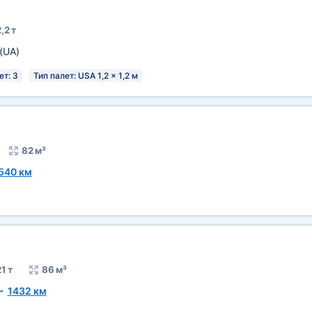
,2 т
(UA)
ет: 3
Тип палет: USA 1,2 x 1,2 м
82 м³
540 км
1 т
86 м³
~
1432 км