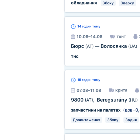
обладнання
Збоку
Зверху
14 годин
тому
тент
10.08–14.08
Бюрс
Волосянка
(AT)
—
(UA)
тнс
15 годин
тому
крита
07.08–11.08
9800
Beregsurány
(AT)
,
(HU)
запчастини на палетах
(дов=
0
Довантаження
Збоку
Задня