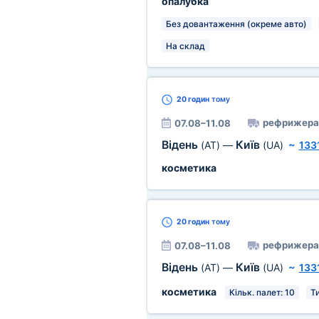
опалубка
Без довантаження (окреме авто)
На склад
20 годин
тому
рефрижера
07.08–11.08
Відень
Київ
(AT)
—
(UA)
~
133
косметика
20 годин
тому
рефрижера
07.08–11.08
Відень
Київ
(AT)
—
(UA)
~
133
косметика
Кільк. палет: 10
Ти