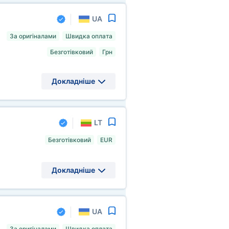
UA
За оригіналами
Швидка оплата
Безготівковий
Грн
Докладніше
LT
Безготівковий
EUR
Докладніше
UA
За оригіналами
Швидка оплата