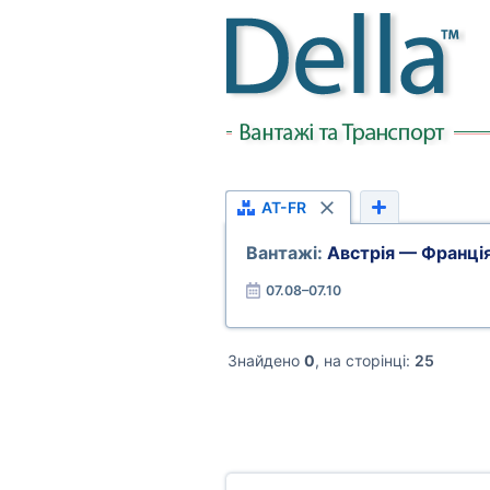
AT-FR
Вантажі:
Австрія — Франці
07.08–07.10
Знайдено
0
, на сторінці:
25