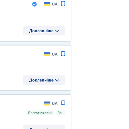
UA
Докладніше
UA
Докладніше
UA
Безготівковий
Грн