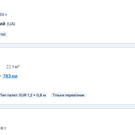
20 т
кий
(UA)
то)
1 м³
~
783 км
Тип палет: EUR 1,2 x 0,8 м
Тільки перевізник
56 т