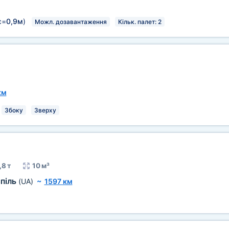
с=
0,9м
)
Можл. дозавантаження
Кільк. палет: 2
км
Збоку
Зверху
,8 т
10 м³
піль
(UA)
~
1597 км