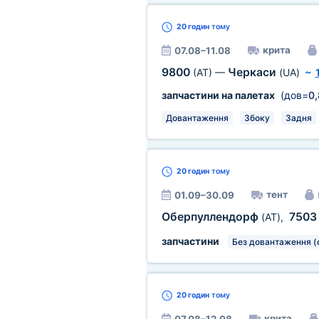
20 годин
тому
крита
07.08–11.08
9800
Черкаси
(AT)
—
(UA)
~
запчастини на палетах
(дов=
0
Довантаження
Збоку
Задня
20 годин
тому
тент
01.09–30.09
Оберпуллендорф
750
(AT)
,
запчастини
Без довантаження (
20 годин
тому
крита