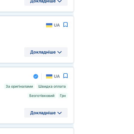
Докладніше
UA
Докладніше
UA
За оригіналами
Швидка оплата
Безготівковий
Грн
Докладніше