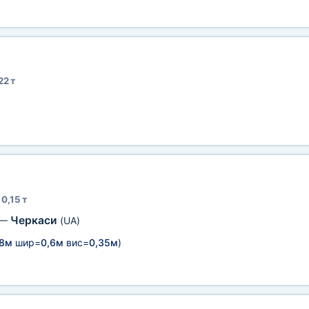
22 т
0,15 т
Черкаси
—
(UA)
,8м
шир=
0,6м
вис=
0,35м
)