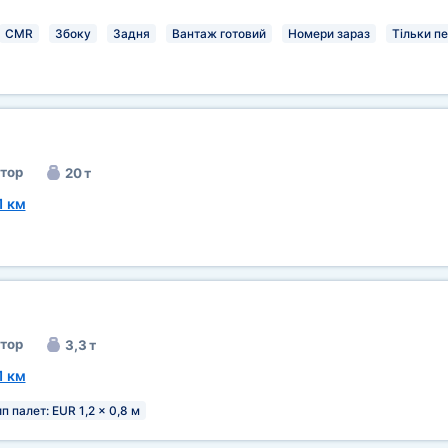
CMR
Збоку
Задня
Вантаж готовий
Номери зараз
Тільки п
тор
20 т
1 км
тор
3,3 т
1 км
п палет: EUR 1,2 x 0,8 м