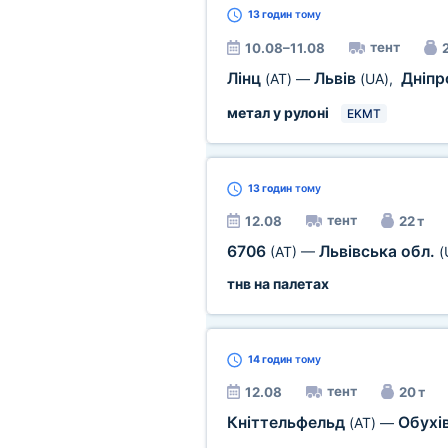
13 годин
тому
тент
10.08–11.08
2
Лінц
Львів
Дніп
(AT)
—
(UA)
,
метал у рулоні
EKMT
13 годин
тому
тент
12.08
22 т
6706
Львівська обл.
(AT)
—
(
тнв на палетах
14 годин
тому
тент
12.08
20 т
Кніттельфельд
Обухі
(AT)
—