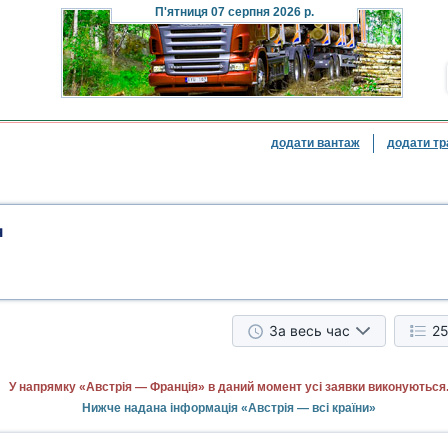
П'ятниця
07 серпня 2026 р.
додати вантаж
додати тр
я
За весь час
25
У напрямку «Австрія — Франція» в даний момент усі заявки виконуються
Нижче надана інформація «Австрія — всі країни»