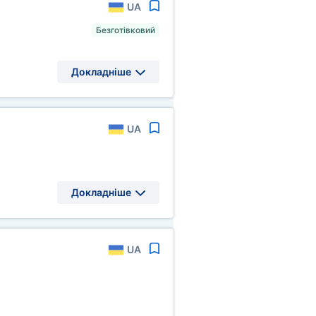
UA
Безготівковий
Докладніше
UA
Докладніше
UA