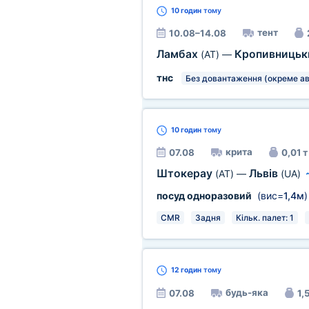
10 годин
тому
тент
10.08–14.08
Ламбах
Кропивниць
(AT)
—
тнс
Без довантаження (окреме ав
10 годин
тому
крита
07.08
0,01 т
Штокерау
Львів
(AT)
—
(UA)
посуд одноразовий
(вис=
1,4м
)
CMR
Задня
Кільк. палет: 1
12 годин
тому
будь-яка
07.08
1,