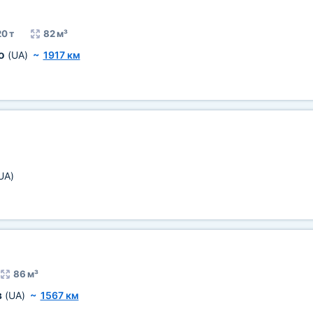
0 т
82 м³
ро
(UA)
~
1917 км
UA)
86 м³
в
(UA)
~
1567 км