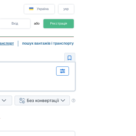
Україна
укр
Вхід
або
Реєстрація
анспорт
пошук вантажів і транспорту
Без конвертації
.