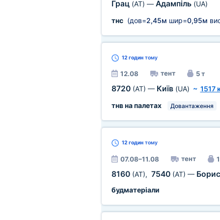
Грац
Адампіль
(AT)
—
(UA)
тнс
(дов=
2,45м
шир=
0,95м
ви
12 годин
тому
тент
12.08
5 т
8720
Київ
(AT)
—
(UA)
~
1517 
тнв на палетах
Довантаження
12 годин
тому
тент
07.08–11.08
1
8160
7540
Борис
(AT)
,
(AT)
—
будматеріали