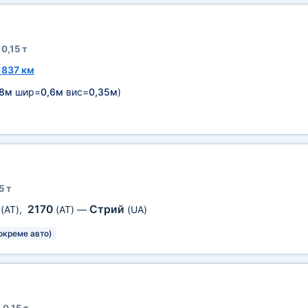
0,15 т
1837 км
,8м
шир=
0,6м
вис=
0,35м
)
5 т
3
2170
Стрий
(AT)
,
(AT)
—
(UA)
окреме авто)