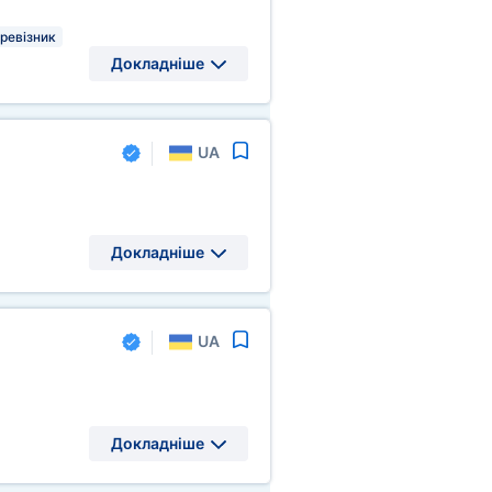
еревізник
Докладніше
UA
Докладніше
UA
Докладніше