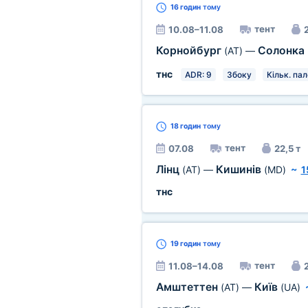
16 годин
тому
тент
10.08–11.08
2
Корнойбург
Солонка
(AT)
—
тнс
ADR: 9
Збоку
Кільк. пал
18 годин
тому
тент
07.08
22,5 т
Лінц
Кишинів
(AT)
—
(MD)
~
1
тнс
19 годин
тому
тент
11.08–14.08
2
Амштеттен
Київ
(AT)
—
(UA)