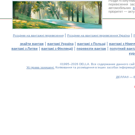
Розділ «Попутни
перевезення за
автомобільних
в
пріоритет — акту
|
|
Розцінки на вантажні перевезення
Розцінки на вантажні перевезення Україна
Р
|
|
|
знайти вантаж
вантажі Україна
вантажі з Польщі
вантажі з Німе
|
|
|
вантажі з Литви
вантажі з Фінляндії
перевезти вантаж
попутний вант
кур
©1995–2026 DELLA. Все содержание данного сайта
Усі права захищені.
Копіювання та розміщення в інших засобах інформації
ДЕЛЛА® —
0.12(aws2)
070826-23:24:05