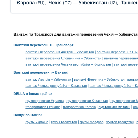
Європа
Чехія
Узбекистан
Ташке
(EU)
,
(CZ)
—
(UZ)
,
Вантажі та Транспорт для вантажні перевезення Чехія — Узбекистан
Вантажні перевезення
– Транспорт:
|
вантажні перевезення Австрія – Узбекистан
вантажні перевезення Нім
|
вантажні перевезення Словаччина – Узбекистан
вантажні перевезенн
|
вантажні перевезення Чеська республіка – Киргизстан
вантажні перев
Вантажні перевезення –
Вантажі
:
|
|
вантажі Австрія – Узбекистан
вантажі Німеччина – Узбекистан
вантаж
|
вантажі Чеська республіка – Казахстан
вантажі Чеська республіка – К
DELLA в інших країнах
:
|
|
грузоперевозки Украина
грузоперевозки Казахстан
грузоперевозки 
|
|
|
transportation Lithuania
transportation Estonia
відстані між містами
odl
Пошук вантажів
:
|
|
|
|
грузы Украина
грузы Казахстан
грузы Молдова
жүктер Қазақстан
m