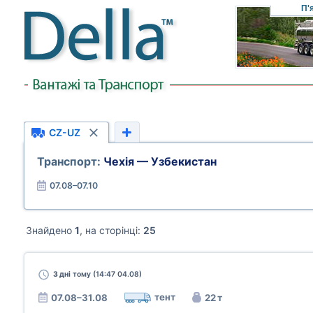
П'
CZ-UZ
Транспорт:
Чехія — Узбекистан
07.08–07.10
Знайдено
1
, на сторінці:
25
3 дні
тому (14:47 04.08)
тент
07.08–31.08
22 т