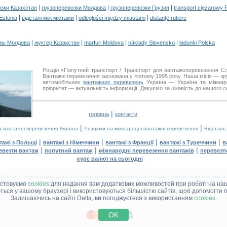
|
|
|
озки Казахстан
грузоперевозки Молдова
грузоперевозки Грузия
transport ciężarowy 
|
|
|
 Estonia
відстані між містами
odległości między miastami
distanţe rutiere
|
|
|
|
зы Молдова
жүктер Қазақстан
marfuri Moldova
náklady Slovensko
ładunki Polska
Розділ «Попутний транспорт / Транспорт для вантажоперевезення 
Вантажні перевезення заснована у лютому 1995 року. Наша місія — зру
автомобільних
вантажних перевезень
Україна — Україна та міжнар
пріоритет — актуальність інформації. Дякуємо за цікавість до нашого с
|
головна
контакти
|
|
а вантажні перевезення Україна
Розцінки на міжнародні вантажні перевезення
Відстань
|
|
|
|
тажі з Польщі
вантажі з Німеччини
вантажі з Франції
вантажі з Туреччини
в
|
|
|
евезти вантаж
попутний вантаж
міжнародні перевезення вантажів
перевезт
курс валют на сьогодні
LA. Все содержание данного сайта, включая оформление и стиль, являются объектами ав
іщення в інших засобах інформації та інтернет-сайтах без офіційного дозволу 'DELLA™ Ван
истовуємо
cookies
для надання вам додаткових можливостей при роботі на наш
аються у вашому браузері і використовуються більшістю сайтів, щоб допомогти 
Залишаючись на сайті Della, ви погоджуєтеся з використанням
cookies
.
ДЕЛЛА® —
ВАШІ
ВАНТАЖНІ ПЕРЕВЕЗЕННЯ
™!
OK