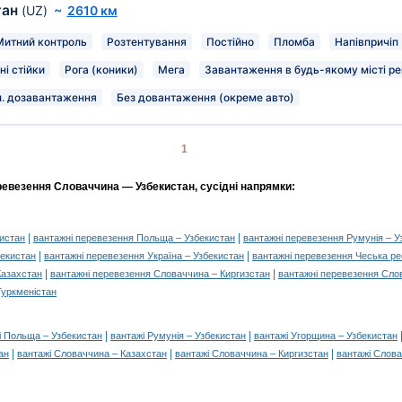
тан
(UZ)
~
2610 км
Митний контроль
Розтентування
Постійно
Пломба
Напівпричіп
ні стійки
Рога (коники)
Мега
Завантаження в будь-якому місті ре
. дозавантаження
Без довантаження (окреме авто)
1
ревезення Словаччина — Узбекистан, сусідні напрямки:
|
|
кистан
вантажні перевезення Польща – Узбекистан
вантажні перевезення Румунія – У
|
|
бекистан
вантажні перевезення Україна – Узбекистан
вантажні перевезення Чеська ре
|
|
Казахстан
вантажні перевезення Словаччина – Киргизстан
вантажні перевезення Сло
Туркменістан
|
|
і Польща – Узбекистан
вантажі Румунія – Узбекистан
вантажі Угорщина – Узбекистан
|
|
|
ан
вантажі Словаччина – Казахстан
вантажі Словаччина – Киргизстан
вантажі Слов