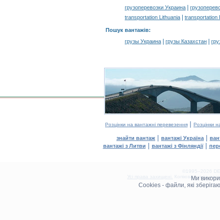
|
грузоперевозки Украина
грузоперев
|
transportation Lithuania
transportation
Пошук вантажів
:
|
|
грузы Украина
грузы Казахстан
гру
|
Розцінки на вантажні перевезення
Розцінки н
|
|
знайти вантаж
вантажі Україна
ван
|
|
вантажі з Литви
вантажі з Фінляндії
пер
©1995–2026 DEL
Усі права захищені.
Копіювання та розм
Ми викор
0.09(aws3)
Cookies - файли, які зберіг
060826-07:41:13