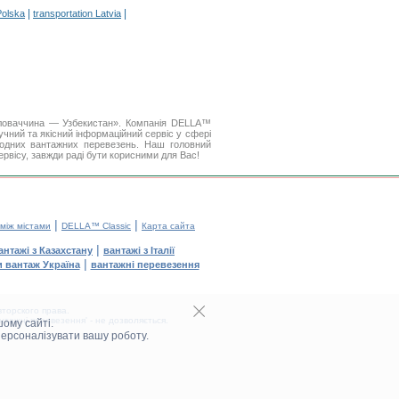
|
|
Polska
transportation Latvia
Словаччина — Узбекистан». Компанія DELLA™
чний та якісний інформаційний сервіс у сфері
одних вантажних перевезень. Наш головний
ервісу, завжди раді бути корисними для Вас!
|
|
 між містами
DELLA™ Classic
Карта сайта
|
антажі з Казахстану
вантажі з Італії
|
и вантаж Україна
вантажні перевезення
торского права.
тажні перевезення' - не дозволяється.
ому сайті.
персоналізувати вашу роботу.