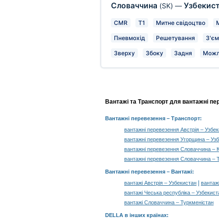
Словаччина
Узбекис
(SK)
—
CMR
T1
Митне свідоцтво
Пневмохід
Решетування
З'єм
Зверху
Збоку
Задня
Можл
Вантажі та Транспорт для вантажні пе
Вантажні перевезення
– Транспорт:
вантажні перевезення Австрія – Узбе
вантажні перевезення Угорщина – Уз
вантажні перевезення Словаччина – 
вантажні перевезення Словаччина – 
Вантажні перевезення –
Вантажі
:
|
вантажі Австрія – Узбекистан
вантаж
вантажі Чеська республіка – Узбекист
вантажі Словаччина – Туркменістан
DELLA в інших країнах
: