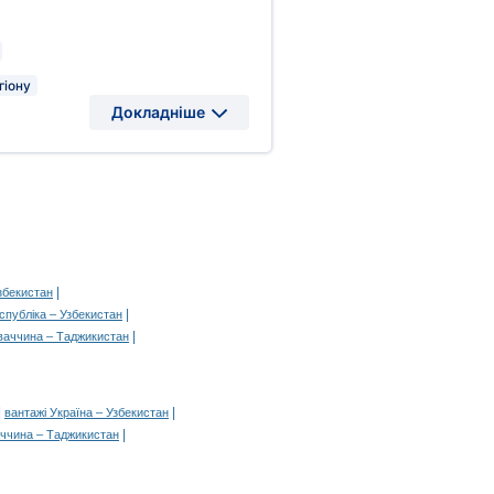
гіону
Докладніше
|
збекистан
|
спубліка – Узбекистан
|
ваччина – Таджикистан
|
|
вантажі Україна – Узбекистан
|
аччина – Таджикистан