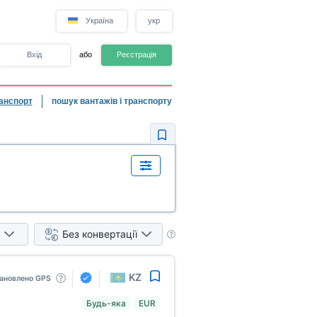
Україна
укр
Вхід
або
Реєстрація
анспорт
пошук вантажів і транспорту
Без конвертації
KZ
ановлено GPS
Будь-яка
EUR