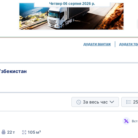
Четвер
06 серпня 2026 р.
додати вантаж
додати тр
Узбекистан
За весь час
25
Вст
22 т
105 м³