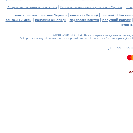
|
|
Розцінки на вантажні перевезення
Розцінки на вантажні перевезення Україна
Розц
|
|
|
знайти вантаж
вантажі Україна
вантажі з Польщі
вантажі з Німеччин
|
|
|
вантажі з Литви
вантажі з Фінляндії
перевезти вантаж
попутний вантаж
курс в
©1995–2026 DELLA. Все содержание данного сайта, в
Усі права захищені.
Копіювання та розміщення в інших засобах інформації та 
ДЕЛЛА® —
ВАШ
0.17(aws4)
100826-17:19:17
мо