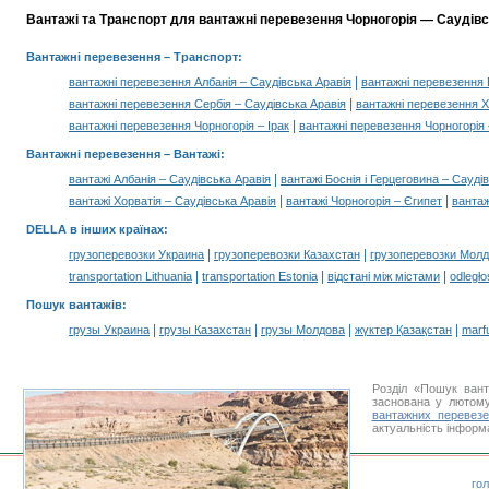
Вантажі та Транспорт для вантажні перевезення Чорногорія — Саудівсь
Вантажні перевезення
– Транспорт:
|
вантажні перевезення Албанія – Саудівська Аравія
вантажні перевезення Б
|
вантажні перевезення Сербія – Саудівська Аравія
вантажні перевезення Х
|
вантажні перевезення Чорногорія – Ірак
вантажні перевезення Чорногорія 
Вантажні перевезення –
Вантажі
:
|
вантажі Албанія – Саудівська Аравія
вантажі Боснія і Герцеговина – Сауді
|
|
вантажі Хорватія – Саудівська Аравія
вантажі Чорногорія – Єгипет
вантаж
DELLA в інших країнах
:
|
|
грузоперевозки Украина
грузоперевозки Казахстан
грузоперевозки Мол
|
|
|
transportation Lithuania
transportation Estonia
відстані між містами
odległo
Пошук вантажів
:
|
|
|
|
грузы Украина
грузы Казахстан
грузы Молдова
жүктер Қазақстан
marf
Розділ «Пошук вант
заснована у лютому
вантажних перевез
актуальність інформа
го