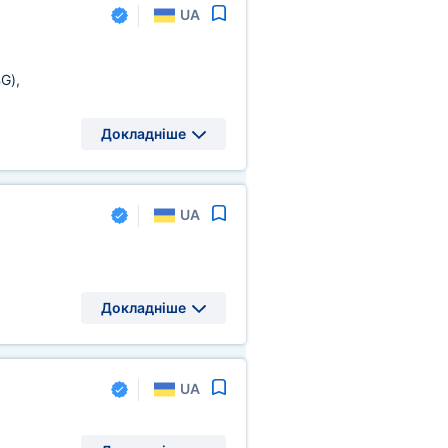
UA
BG)
,
Докладніше
UA
Докладніше
UA