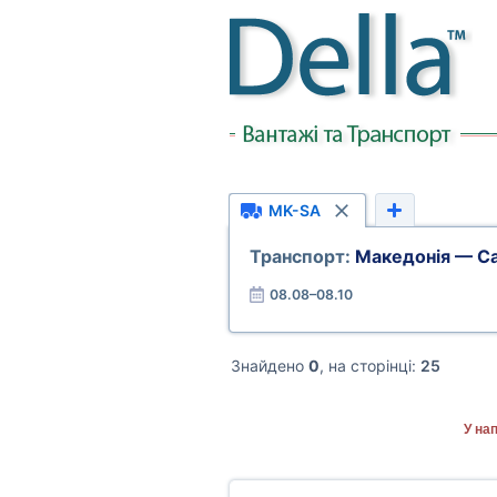
MK-SA
Транспорт:
Македонія — Са
08.08–08.10
Знайдено
0
, на сторінці:
25
У на