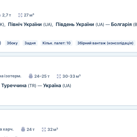
2,7 т
27 м³
Північ України
Південь України
Болгарія
K)
,
(UA)
,
(UA)
—
(
)
Збоку
Задня
Кільк. палет: 10
Збірний вантаж (консолідація)
а ізотерм.
24–25 т
30-33 м³
Туреччина
Україна
(TR)
—
(UA)
а харч.
24 т
32 м³