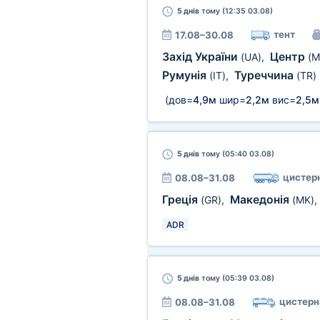
5 днів
тому (12:35 03.08)
тент
17.08–30.08
Захід України
Центр
(UA)
,
(M
Румунія
Туреччина
(IT)
,
(TR)
(дов=
4,9м
шир=
2,2м
вис=
2,5м
5 днів
тому (05:40 03.08)
цистерн
08.08–31.08
Греція
Македонія
(GR)
,
(MK)
,
ADR
5 днів
тому (05:39 03.08)
цистерн
08.08–31.08