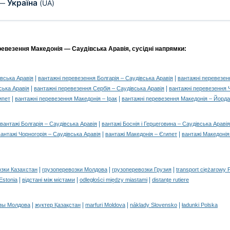
Україна
—
(UA)
ревезення Македонія — Саудівська Аравія, сусідні напрямки:
|
|
івська Аравія
вантажні перевезення Болгарія – Саудівська Аравія
вантажні перевезенн
|
|
ська Аравія
вантажні перевезення Сербія – Саудівська Аравія
вантажні перевезення Ч
|
|
ипет
вантажні перевезення Македонія – Ірак
вантажні перевезення Македонія – Йорда
|
вантажі Болгарія – Саудівська Аравія
вантажі Боснія і Герцеговина – Саудівська Аравія
|
|
вантажі Чорногорія – Саудівська Аравія
вантажі Македонія – Єгипет
вантажі Македонія 
|
|
|
озки Казахстан
грузоперевозки Молдова
грузоперевозки Грузия
transport ciężarowy 
|
|
|
 Estonia
відстані між містами
odległości między miastami
distanţe rutiere
|
|
|
|
зы Молдова
жүктер Қазақстан
marfuri Moldova
náklady Slovensko
ładunki Polska