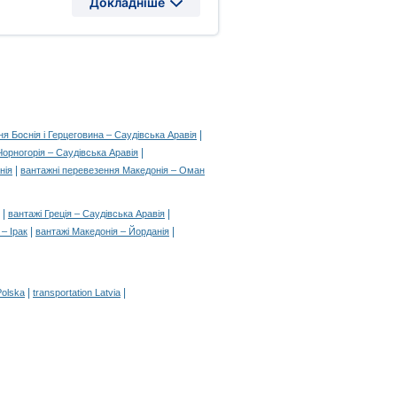
Докладніше
|
я Боснія і Герцеговина – Саудівська Аравія
|
орногорія – Саудівська Аравія
|
нія
вантажні перевезення Македонія – Оман
|
|
вантажі Греція – Саудівська Аравія
|
|
– Ірак
вантажі Македонія – Йорданія
|
|
Polska
transportation Latvia