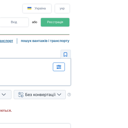
Україна
укр
Вхід
або
Реєстрація
анспорт
пошук вантажів і транспорту
Без конвертації
уються.