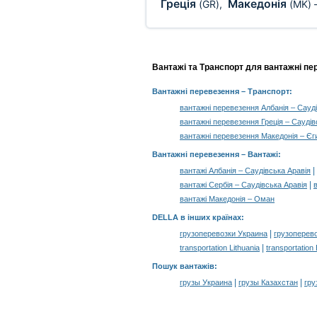
Греція
Македонія
(GR)
,
(MK)
Вантажі та Транспорт для вантажні пе
Вантажні перевезення
– Транспорт:
вантажні перевезення Албанія – Сауд
вантажні перевезення Греція – Саудів
вантажні перевезення Македонія – Єг
Вантажні перевезення –
Вантажі
:
|
вантажі Албанія – Саудівська Аравія
|
вантажі Сербія – Саудівська Аравія
вантажі Македонія – Оман
DELLA в інших країнах
:
|
грузоперевозки Украина
грузоперев
|
transportation Lithuania
transportation
Пошук вантажів
:
|
|
грузы Украина
грузы Казахстан
гру