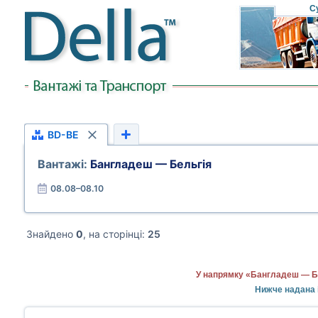
С
BD-BE
Вантажі:
Бангладеш — Бельгія
08.08–08.10
Знайдено
0
, на сторінці:
25
У напрямку «Бангладеш — Бе
Нижче надана і