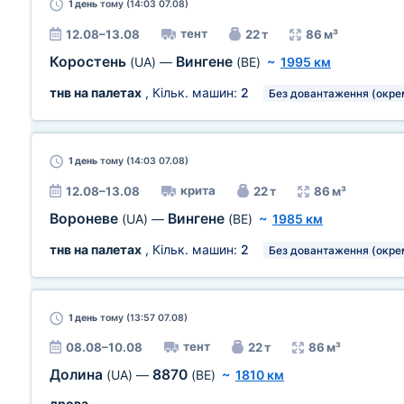
1 день
тому (14:03 07.08)
тент
12.08–13.08
22 т
86 м³
Коростень
Вингене
(UA)
—
(BE)
~
1995 км
тнв на палетах
, Кільк. машин:
2
Без довантаження (окре
1 день
тому (14:03 07.08)
крита
12.08–13.08
22 т
86 м³
Вороневе
Вингене
(UA)
—
(BE)
~
1985 км
тнв на палетах
, Кільк. машин:
2
Без довантаження (окре
1 день
тому (13:57 07.08)
тент
08.08–10.08
22 т
86 м³
Долина
8870
(UA)
—
(BE)
~
1810 км
дрова