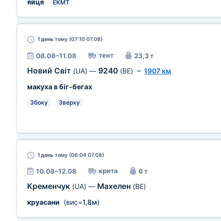
яйця
EKMT
1 день
тому (07:10 07.08)
тент
08.08–11.08
23,3 т
Новий Світ
9240
(UA)
—
(BE)
~
1907 км
макуха в біг-бегах
Збоку
Зверху
1 день
тому (06:04 07.08)
крита
10.08–12.08
6 т
Кременчук
Махелен
(UA)
—
(BE)
круасани
(вис=
1,8м
)