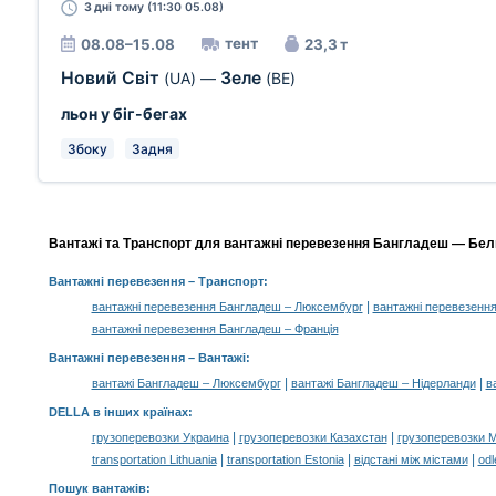
3 дні
тому (11:30 05.08)
тент
08.08–15.08
23,3 т
Новий Світ
Зеле
(UA)
—
(BE)
льон у біг-бегах
Збоку
Задня
Вантажі та Транспорт для вантажні перевезення Бангладеш — Бельг
Вантажні перевезення
– Транспорт:
|
вантажні перевезення Бангладеш – Люксембург
вантажні перевезенн
вантажні перевезення Бангладеш – Франція
Вантажні перевезення –
Вантажі
:
|
|
вантажі Бангладеш – Люксембург
вантажі Бангладеш – Нідерланди
в
DELLA в інших країнах
:
|
|
грузоперевозки Украина
грузоперевозки Казахстан
грузоперевозки 
|
|
|
transportation Lithuania
transportation Estonia
відстані між містами
odl
Пошук вантажів
: