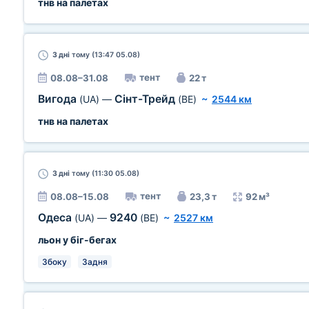
тнв на палетах
3 дні
тому (13:47 05.08)
тент
08.08–31.08
22 т
Вигода
Сінт-Трейд
(UA)
—
(BE)
~
2544 км
тнв на палетах
3 дні
тому (11:30 05.08)
тент
08.08–15.08
23,3 т
92 м³
Одеса
9240
(UA)
—
(BE)
~
2527 км
льон у біг-бегах
Збоку
Задня