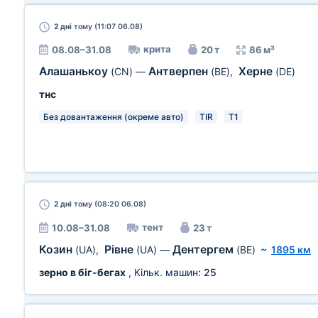
2 дні
тому (11:07 06.08)
крита
08.08–31.08
20 т
86 м³
Алашанькоу
Антверпен
Херне
(CN)
—
(BE)
,
(DE)
тнс
Без довантаження (окреме авто)
TIR
T1
2 дні
тому (08:20 06.08)
тент
10.08–31.08
23 т
Козин
Рівне
Дентергем
(UA)
,
(UA)
—
(BE)
~
1895 км
зерно в біг-бегах
, Кільк. машин:
25