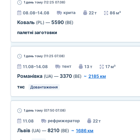
1 день
тому (12:25 07.08)
крита
08.08–14.08
22 т
86 м³
Коваль
5590
(PL)
—
(BE)
палетні заготовки
1 день
тому (11:25 07.08)
тент
11.08–14.08
13 т
17 м³
Романівка
3370
(UA)
—
(BE)
~
2185 км
тнс
Довантаження
1 день
тому (07:50 07.08)
рефрижератор
11.08
22 т
Львів
8210
(UA)
—
(BE)
~
1686 км