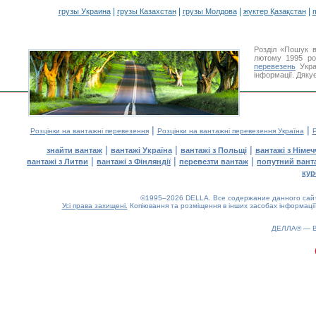
|
|
|
|
грузы Украина
грузы Казахстан
грузы Молдова
жүктер Қазақстан
m
Розділ «Пошук в
лютому 1995 ро
перевезень
Укра
інформації. Дяку
|
|
Розцінки на вантажні перевезення
Розцінки на вантажні перевезення Україна
Р
|
|
|
знайти вантаж
вантажі Україна
вантажі з Польщі
вантажі з Німе
|
|
|
вантажі з Литви
вантажі з Фінляндії
перевезти вантаж
попутний вант
кур
©1995–2026 DELLA. Все содержание данного сайта
Усі права захищені.
Копіювання та розміщення в інших засобах інформації
ДЕЛЛА® —
0.15(aws3)
080826-22:09:53