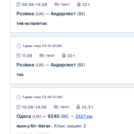
тент
08.08–14.08
22 т
Розівка
Андерлехт
(UA)
—
(BE)
тнв на палетах
1 день
тому (13:10 07.08)
тент
11.08
22 т
Розівка
Андерлехт
(UA)
—
(BE)
тнс
1 день
тому (12:46 07.08)
тент
10.08–14.08
23,3 т
Одеса
9240
(UA)
—
(BE)
~
2527 км
льон у біг-бегах
, Кільк. машин:
2