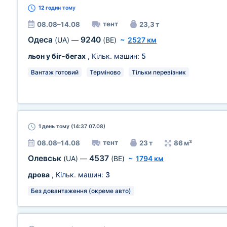
12 годин
тому
тент
08.08–14.08
23,3 т
Одеса
9240
(UA)
—
(BE)
~
2527 км
льон у біг-бегах
, Кільк. машин:
5
Вантаж готовий
Терміново
Тільки перевізник
1 день
тому (14:37 07.08)
тент
08.08–14.08
23 т
86 м³
Олевськ
4537
(UA)
—
(BE)
~
1794 км
дрова
, Кільк. машин:
3
Без довантаження (окреме авто)