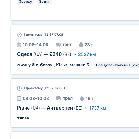
Зверху
Задня
1 день
тому (12:37 07.08)
тент
10.08–14.08
23 т
Одеса
9240
(UA)
—
(BE)
~
2527 км
льон у біг-бегах
, Кільк. машин:
5
Без довантаження (ок
1 день
тому (12:32 07.08)
трал
08.08–10.08
18 т
Рівне
Антверпен
(UA)
—
(BE)
~
1737 км
тягач