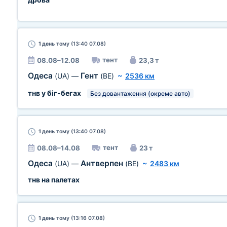
1 день
тому (13:40 07.08)
тент
08.08–12.08
23,3 т
Одеса
Гент
(UA)
—
(BE)
~
2536 км
тнв у біг-бегах
Без довантаження (окреме авто)
1 день
тому (13:40 07.08)
тент
08.08–14.08
23 т
Одеса
Антверпен
(UA)
—
(BE)
~
2483 км
тнв на палетах
1 день
тому (13:16 07.08)