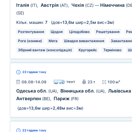
Італія
Австрія
Чехія
Німеччина
(IT)
,
(AT)
,
(CZ)
—
(DE
(SE)
Кільк. машин:
7
(дов=
13,6м
шир=
2,5м
вис=
3м
)
Розтентування
Щодня
Цілодобово
Решетування
Рем
Рога (коники)
Мега
Швидке вивантаження
Завантаженн
Збірний вантаж (консолідація)
Кругорейс
Терміново
Ш
22 години
тому
тент
08.08–14.08
23 т
100 м³
Одеська обл.
Вінницька обл.
Львівська
(UA)
,
(UA)
,
Антверпен
Париж
(BE)
,
(FR)
(дов=
13,6м
шир=
2,48м
вис=
3м
)
22 години
тому