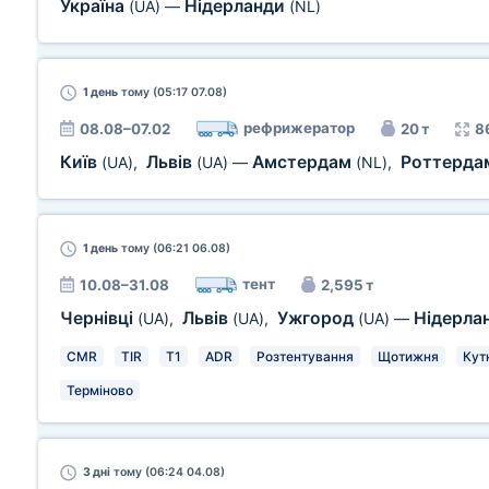
Україна
Нідерланди
(UA)
—
(NL)
1 день
тому (05:17 07.08)
рефрижератор
08.08–07.02
20 т
8
Київ
Львів
Амстердам
Роттерд
(UA)
,
(UA)
—
(NL)
,
1 день
тому (06:21 06.08)
тент
10.08–31.08
2,595 т
Чернівці
Львів
Ужгород
Нідерла
(UA)
,
(UA)
,
(UA)
—
CMR
TIR
T1
ADR
Розтентування
Щотижня
Кут
Терміново
3 дні
тому (06:24 04.08)