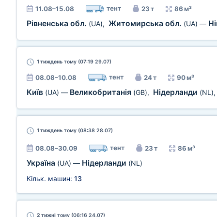
тент
11.08–15.08
23 т
86 м³
Рівненська обл.
Житомирська обл.
Н
(UA)
,
(UA)
—
1 тиждень
тому (07:19 29.07)
тент
08.08–10.08
24 т
90 м³
Київ
Великобританія
Нідерланди
(UA)
—
(GB)
,
(NL)
1 тиждень
тому (08:38 28.07)
тент
08.08–30.09
23 т
86 м³
Україна
Нідерланди
(UA)
—
(NL)
Кільк. машин:
13
2 тижні
тому (06:16 24.07)