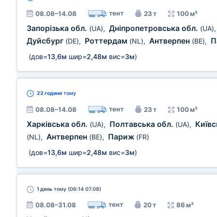
тент
08.08–14.08
23 т
100 м³
Запорізька обл.
Дніпропетровська обл.
(UA)
,
(UA)
Дуйсбург
Роттердам
Антверпен
П
(DE)
,
(NL)
,
(BE)
,
(дов=
13,6м
шир=
2,48м
вис=
3м
)
22 години
тому
тент
08.08–14.08
23 т
100 м³
Харківська обл.
Полтавська обл.
Київс
(UA)
,
(UA)
,
Антверпен
Париж
(NL)
,
(BE)
,
(FR)
(дов=
13,6м
шир=
2,48м
вис=
3м
)
1 день
тому (06:14 07.08)
тент
08.08–31.08
20 т
86 м³