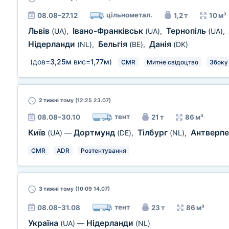
цільнометал.
08.08–27.12
1,2 т
10 м³
Львів
Івано-Франківськ
Тернопіль
(UA)
,
(UA)
,
(UA)
,
Нідерланди
Бельгія
Данія
(NL)
,
(BE)
,
(DK)
(дов=
3,25м
вис=
1,77м
)
CMR
Митне свідоцтво
Збоку
2 тижні
тому (12:25 23.07)
тент
08.08–30.10
21 т
86 м³
Київ
Дортмунд
Тілбург
Антверп
(UA)
—
(DE)
,
(NL)
,
CMR
ADR
Розтентування
3 тижні
тому (10:09 14.07)
тент
08.08–31.08
23 т
86 м³
Україна
Нідерланди
(UA)
—
(NL)