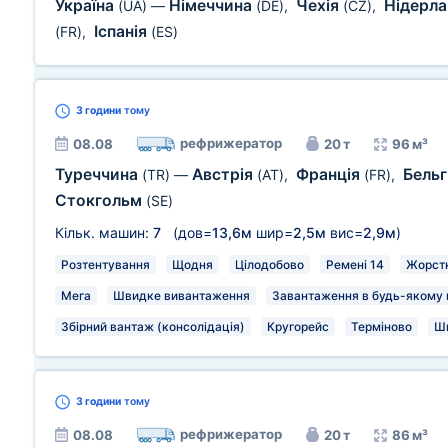
Україна
Німеччина
Чехія
Нідерл
(UA)
—
(DE)
,
(CZ)
,
Іспанія
(FR)
,
(ES)
3 години
тому
рефрижератор
08.08
20 т
96 м³
Туреччина
Австрія
Франція
Бельг
(TR)
—
(AT)
,
(FR)
,
Стокгольм
(SE)
Кільк. машин:
7
(дов=
13,6м
шир=
2,5м
вис=
2,9м
)
Розтентування
Щодня
Цілодобово
Ремені 14
Жорстк
Мега
Швидке вивантаження
Завантаження в будь-якому м
Збірний вантаж (консолідація)
Кругорейс
Терміново
Ш
3 години
тому
рефрижератор
08.08
20 т
86 м³