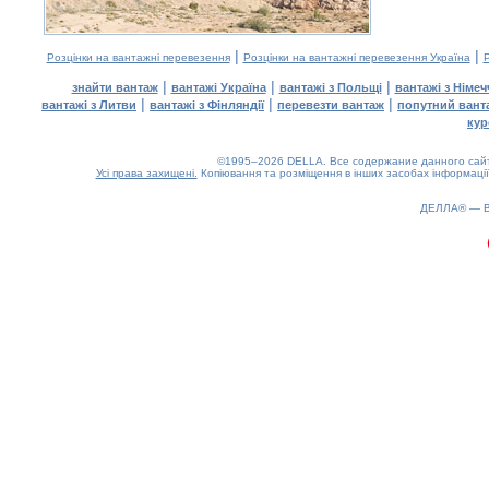
|
|
Розцінки на вантажні перевезення
Розцінки на вантажні перевезення Україна
Р
|
|
|
знайти вантаж
вантажі Україна
вантажі з Польщі
вантажі з Німе
|
|
|
вантажі з Литви
вантажі з Фінляндії
перевезти вантаж
попутний вант
кур
©1995–2026 DELLA. Все содержание данного сайта
Усі права захищені.
Копіювання та розміщення в інших засобах інформації
ДЕЛЛА® —
0.2(aws2)
080826-09:21:04