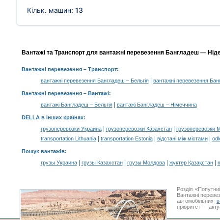
Кільк. машин:
13
Вантажі та Транспорт для вантажні перевезення Бангладеш — Ніде
Вантажні перевезення
– Транспорт:
|
вантажні перевезення Бангладеш – Бельгія
вантажні перевезення Бан
Вантажні перевезення –
Вантажі
:
|
вантажі Бангладеш – Бельгія
вантажі Бангладеш – Німеччина
DELLA в інших країнах
:
|
|
грузоперевозки Украина
грузоперевозки Казахстан
грузоперевозки 
|
|
|
transportation Lithuania
transportation Estonia
відстані між містами
odl
Пошук вантажів
:
|
|
|
|
грузы Украина
грузы Казахстан
грузы Молдова
жүктер Қазақстан
m
Розділ «Попутн
Вантажні перевез
автомобільних
в
пріоритет — акту