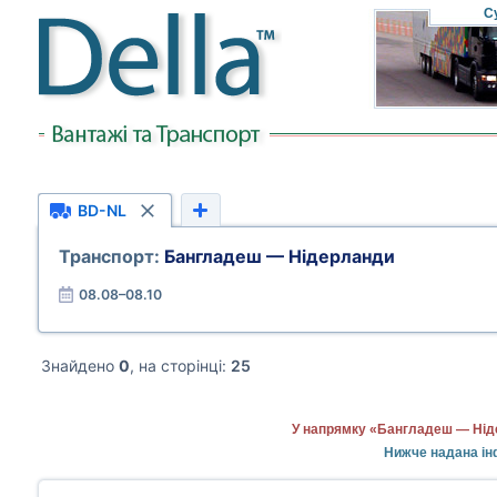
С
BD-NL
Транспорт:
Бангладеш — Нідерланди
08.08–08.10
Знайдено
0
, на сторінці:
25
У напрямку «Бангладеш — Ніде
Нижче надана ін