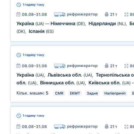
1 годину
тому
рефрижератор
08.08–31.08
21 т
8
Україна
Німеччина
Нідерланди
Б
(UA)
—
(DE)
,
(NL)
,
Іспанія
(DK)
,
(ES)
1 годину
тому
рефрижератор
08.08–31.08
21 т
8
Україна
Львівська обл.
Тернопільська 
(UA)
,
(UA)
,
обл.
Вінницька обл.
Київська обл.
(UA)
,
(UA)
,
(UA)
Кільк. машин:
5
CMR
EKMT
Задня
Напівпричіп
1 годину
тому
рефрижератор
08.08–31.08
21 т
8