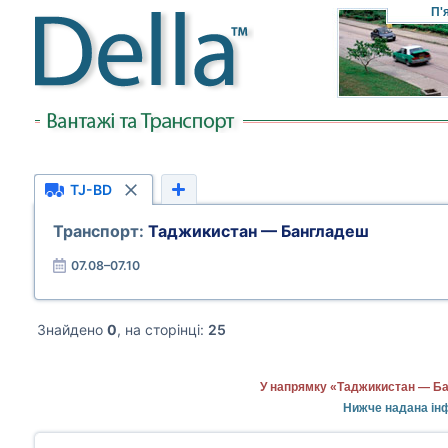
П'
TJ-BD
Транспорт:
Таджикистан — Бангладеш
07.08–07.10
Знайдено
0
, на сторінці:
25
У напрямку «Таджикистан — Ба
Нижче надана інф