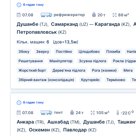
6 годин
тому
рефрижератор
07.08
20 т
86 м³
Душанбе
Самарканд
Караганда
(TJ)
,
(UZ)
—
(KZ)
,
Петропавловськ
(KZ)
Кільк. машин:
6
(дов=
13,5м
)
Збоку
Зверху
Постійно
Цілодобово
Пломба
Напі
Решетування
Маніпулятор
Зсувна підлога
Рокла (гідра
Жорсткий борт
Дерев'яна підлога
Рога (коники)
Мега
Збірний вантаж (консолідація)
Кругорейс
Терміново
Те
6 годин
тому
0
тент
07.08
24 т
105 м³
-22 C
Анкара
Ашхабад
Душанбе
Ташкен
(TR)
,
(TM)
,
(TJ)
,
Оскемен
Павлодар
(KZ)
,
(KZ)
,
(KZ)