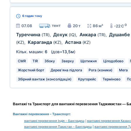
6 годин
тому
0
тент
07.08
20 т
86 м³
-22 C
Туреччина
Дохук
Анкара
Душанбе
(TR)
,
(IQ)
,
(TR)
,
Караганда
Астана
(KZ)
,
(KZ)
,
(KZ)
Кільк. машин:
6
(дов=
13,5м
)
CMR
TIR
Збоку
Зверху
Щотижня
Цілодобово
Жорсткий борт
Дерев'яна підлога
Рога (коники)
Мега
Збірний вантаж (консолідація)
Кругорейс
Терміново
П
Вантажі та Транспорт для вантажні перевезення Таджикистан — Ба
Вантажні перевезення
– Транспорт:
|
вантажні перевезення Індія – Бангладеш
вантажні перевезення Казах
|
вантажні перевезення Пакистан – Бангладеш
вантажні перевезення Т