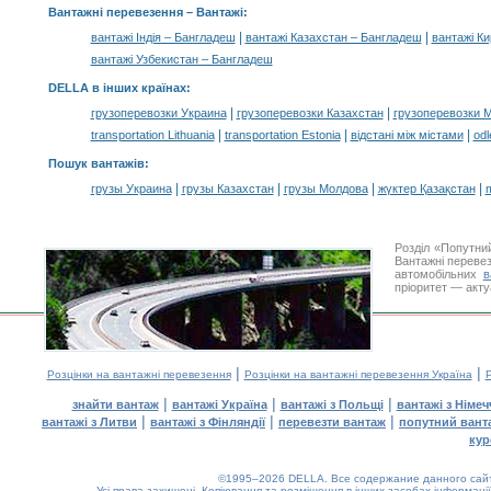
Вантажні перевезення –
Вантажі
:
|
|
вантажі Індія – Бангладеш
вантажі Казахстан – Бангладеш
вантажі К
вантажі Узбекистан – Бангладеш
DELLA в інших країнах
:
|
|
грузоперевозки Украина
грузоперевозки Казахстан
грузоперевозки 
|
|
|
transportation Lithuania
transportation Estonia
відстані між містами
odl
Пошук вантажів
:
|
|
|
|
грузы Украина
грузы Казахстан
грузы Молдова
жүктер Қазақстан
m
Розділ «Попутни
Вантажні перевез
автомобільних
в
пріоритет — акту
|
|
Розцінки на вантажні перевезення
Розцінки на вантажні перевезення Україна
Р
|
|
|
знайти вантаж
вантажі Україна
вантажі з Польщі
вантажі з Німе
|
|
|
вантажі з Литви
вантажі з Фінляндії
перевезти вантаж
попутний вант
кур
©1995–2026 DELLA. Все содержание данного сайта
Усі права захищені.
Копіювання та розміщення в інших засобах інформації