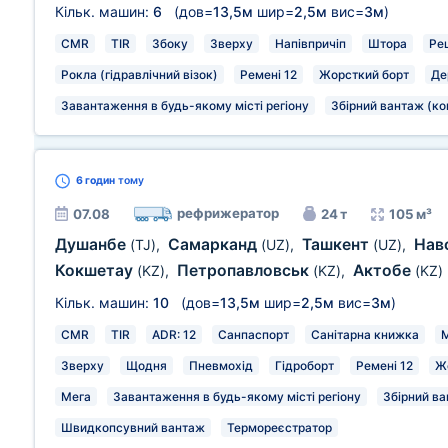
Кільк. машин:
6
(дов=
13,5м
шир=
2,5м
вис=
3м
)
CMR
TIR
Збоку
Зверху
Напівпричіп
Штора
Ре
Рокла (гідравлічний візок)
Ремені 12
Жорсткий борт
Де
Завантаження в будь-якому місті регіону
Збірний вантаж (ко
6 годин
тому
рефрижератор
07.08
24 т
105 м³
Душанбе
Самарканд
Ташкент
Нав
(TJ)
,
(UZ)
,
(UZ)
,
Кокшетау
Петропавловськ
Актобе
(KZ)
,
(KZ)
,
(KZ)
Кільк. машин:
10
(дов=
13,5м
шир=
2,5м
вис=
3м
)
CMR
TIR
ADR: 12
Санпаспорт
Санітарна книжка
М
Зверху
Щодня
Пневмохід
Гідроборт
Ремені 12
Ж
Мега
Завантаження в будь-якому місті регіону
Збірний ва
Швидкопсувний вантаж
Термореєстратор