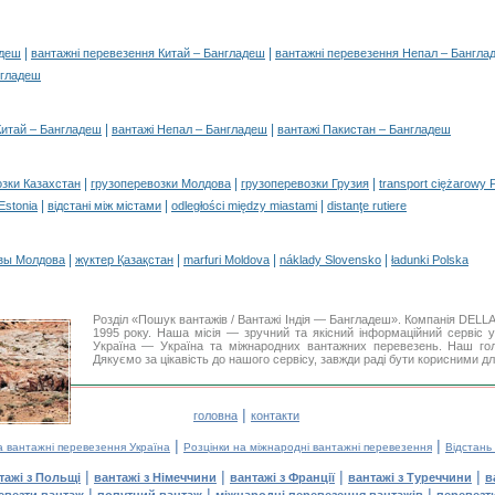
|
|
адеш
вантажні перевезення Китай – Бангладеш
вантажні перевезення Непал – Бангла
нгладеш
|
|
Китай – Бангладеш
вантажі Непал – Бангладеш
вантажі Пакистан – Бангладеш
|
|
|
озки Казахстан
грузоперевозки Молдова
грузоперевозки Грузия
transport ciężarowy 
|
|
|
 Estonia
відстані між містами
odległości między miastami
distanţe rutiere
|
|
|
|
зы Молдова
жүктер Қазақстан
marfuri Moldova
náklady Slovensko
ładunki Polska
Розділ «Пошук вантажів / Вантажі Індія — Бангладеш». Компанія DEL
1995 року. Наша місія — зручний та якісний інформаційний сервіс 
Україна — Україна та міжнародних вантажних перевезень. Наш голо
Дякуємо за цікавість до нашого сервісу, завжди раді бути корисними дл
|
головна
контакти
|
|
а вантажні перевезення Україна
Розцінки на міжнародні вантажні перевезення
Відстань
|
|
|
|
тажі з Польщі
вантажі з Німеччини
вантажі з Франції
вантажі з Туреччини
в
|
|
|