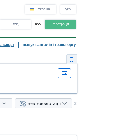
Україна
укр
Вхід
або
Реєстрація
анспорт
пошук вантажів і транспорту
Без конвертації
.