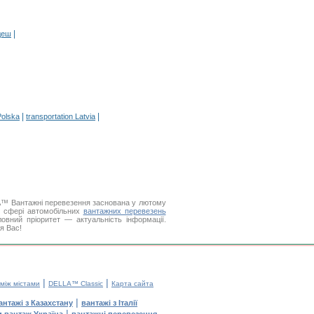
|
деш
|
|
Polska
transportation Latvia
LA™ Вантажні перевезення заснована у лютому
у сфері автомобільних
вантажних перевезень
вний пріоритет — актуальність інформації.
я Вас!
|
|
 між містами
DELLA™ Classic
Карта сайта
|
антажі з Казахстану
вантажі з Італії
|