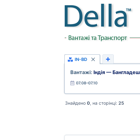
IN-BD
Вантажі:
Індія — Бангладеш
07.08–07.10
Знайдено
0
, на сторінці:
25