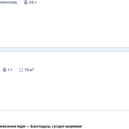
самоскид
25 т
1 т
10 м³
ревезення Індія — Бангладеш, сусідні напрямки: