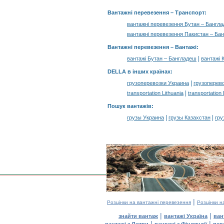
Вантажні перевезення
– Транспорт:
вантажні перевезення Бутан – Бангл
вантажні перевезення Пакистан – Ба
Вантажні перевезення –
Вантажі
:
|
вантажі Бутан – Бангладеш
вантажі 
DELLA в інших країнах
:
|
грузоперевозки Украина
грузоперев
|
transportation Lithuania
transportation
Пошук вантажів
:
|
|
грузы Украина
грузы Казахстан
гру
|
Розцінки на вантажні перевезення
Розцінки н
|
|
знайти вантаж
вантажі Україна
ван
|
|