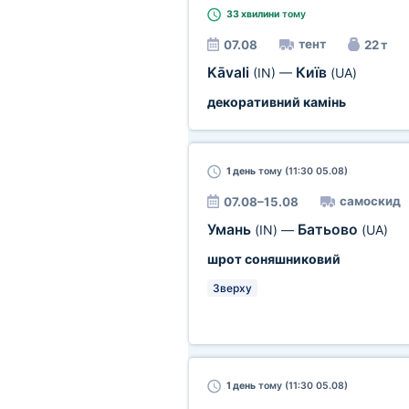
33 хвилини
тому
тент
07.08
22 т
Kāvali
Київ
(IN)
—
(UA)
декоративний камінь
1 день
тому (11:30 05.08)
самоскид
07.08–15.08
Умань
Батьово
(IN)
—
(UA)
шрот соняшниковий
Зверху
1 день
тому (11:30 05.08)