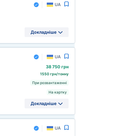
UA
Докладніше
UA
38
750 грн
1550 грн/тонну
При розвантаженні
На картку
Докладніше
UA