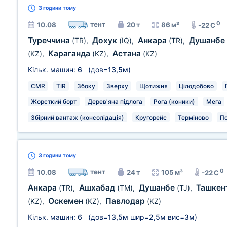
3 години
тому
0
тент
10.08
20 т
86 м³
-22 C
Туреччина
Дохук
Анкара
Душанбе
(TR)
,
(IQ)
,
(TR)
,
Караганда
Астана
(KZ)
,
(KZ)
,
(KZ)
Кільк. машин:
6
(дов=
13,5м
)
CMR
TIR
Збоку
Зверху
Щотижня
Цілодобово
Жорсткий борт
Дерев'яна підлога
Рога (коники)
Мега
Збірний вантаж (консолідація)
Кругорейс
Терміново
П
3 години
тому
0
тент
10.08
24 т
105 м³
-22 C
Анкара
Ашхабад
Душанбе
Ташкен
(TR)
,
(TM)
,
(TJ)
,
Оскемен
Павлодар
(KZ)
,
(KZ)
,
(KZ)
Кільк. машин:
6
(дов=
13,5м
шир=
2,5м
вис=
3м
)