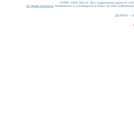
©1995–2026 DELLA. Все содержание данного сайта
Усі права захищені.
Копіювання та розміщення в інших засобах інформації
ДЕЛЛА® —
0.18(aws2)
100826-13:09:47