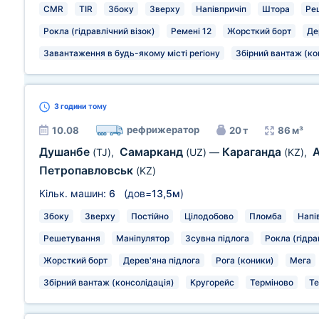
CMR
TIR
Збоку
Зверху
Напівпричіп
Штора
Ре
Рокла (гідравлічний візок)
Ремені 12
Жорсткий борт
Де
Завантаження в будь-якому місті регіону
Збірний вантаж (ко
3 години
тому
рефрижератор
10.08
20 т
86 м³
Душанбе
Самарканд
Караганда
(TJ)
,
(UZ)
—
(KZ)
,
Петропавловськ
(KZ)
Кільк. машин:
6
(дов=
13,5м
)
Збоку
Зверху
Постійно
Цілодобово
Пломба
Напі
Решетування
Маніпулятор
Зсувна підлога
Рокла (гідра
Жорсткий борт
Дерев'яна підлога
Рога (коники)
Мега
Збірний вантаж (консолідація)
Кругорейс
Терміново
Те