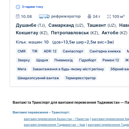
3 години
тому
рефрижератор
10.08
24 т
105 м³
Душанбе
Самарканд
Ташкент
Нав
(TJ)
,
(UZ)
,
(UZ)
,
Кокшетау
Петропавловськ
Актобе
(KZ)
,
(KZ)
,
(KZ)
Кільк. машин:
10
(дов=
13,5м
шир=
2,5м
вис=
3м
)
CMR
TIR
ADR: 12
Санпаспорт
Санітарна книжка
М
Зверху
Щодня
Пневмохід
Гідроборт
Ремені 12
Ж
Мега
Завантаження в будь-якому місті регіону
Збірний ва
Швидкопсувний вантаж
Термореєстратор
Вантажі та Транспорт для вантажні перевезення Таджикистан — Пак
Вантажні перевезення
– Транспорт:
|
вантажні перевезення Казахстан – Пакистан
вантажні перевезення Ки
|
вантажні перевезення Таджикистан – Ірак
вантажні перевезення Тадж