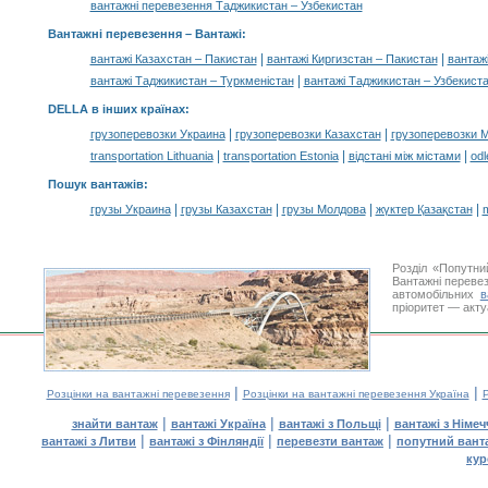
вантажні перевезення Таджикистан – Узбекистан
Вантажні перевезення –
Вантажі
:
|
|
вантажі Казахстан – Пакистан
вантажі Киргизстан – Пакистан
вантажі
|
вантажі Таджикистан – Туркменістан
вантажі Таджикистан – Узбекист
DELLA в інших країнах
:
|
|
грузоперевозки Украина
грузоперевозки Казахстан
грузоперевозки 
|
|
|
transportation Lithuania
transportation Estonia
відстані між містами
odl
Пошук вантажів
:
|
|
|
|
грузы Украина
грузы Казахстан
грузы Молдова
жүктер Қазақстан
m
Розділ «Попутн
Вантажні перевез
автомобільних
в
пріоритет — акту
|
|
Розцінки на вантажні перевезення
Розцінки на вантажні перевезення Україна
Р
|
|
|
знайти вантаж
вантажі Україна
вантажі з Польщі
вантажі з Німе
|
|
|
вантажі з Литви
вантажі з Фінляндії
перевезти вантаж
попутний вант
кур