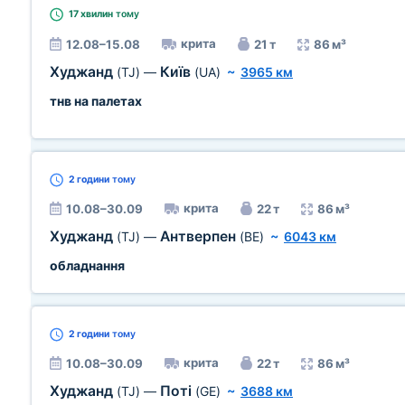
17 хвилин
тому
крита
12.08–15.08
21 т
86 м³
Худжанд
Київ
(TJ)
—
(UA)
~
3965 км
тнв на палетах
2 години
тому
крита
10.08–30.09
22 т
86 м³
Худжанд
Антверпен
(TJ)
—
(BE)
~
6043 км
обладнання
2 години
тому
крита
10.08–30.09
22 т
86 м³
Худжанд
Поті
(TJ)
—
(GE)
~
3688 км