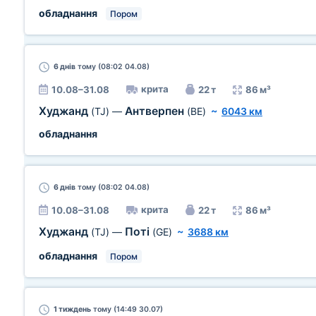
обладнання
Пором
6 днів
тому (08:02 04.08)
крита
10.08–31.08
22 т
86 м³
Худжанд
Антверпен
(TJ)
—
(BE)
~
6043 км
обладнання
6 днів
тому (08:02 04.08)
крита
10.08–31.08
22 т
86 м³
Худжанд
Поті
(TJ)
—
(GE)
~
3688 км
обладнання
Пором
1 тиждень
тому (14:49 30.07)