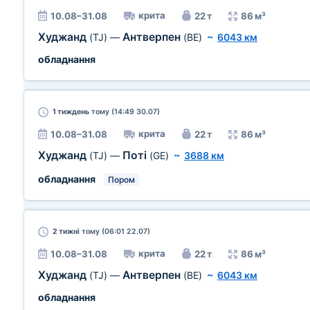
крита
10.08–31.08
22 т
86 м³
Худжанд
Антверпен
(TJ)
—
(BE)
~
6043 км
обладнання
1 тиждень
тому (14:49 30.07)
крита
10.08–31.08
22 т
86 м³
Худжанд
Поті
(TJ)
—
(GE)
~
3688 км
обладнання
Пором
2 тижні
тому (06:01 22.07)
крита
10.08–31.08
22 т
86 м³
Худжанд
Антверпен
(TJ)
—
(BE)
~
6043 км
обладнання