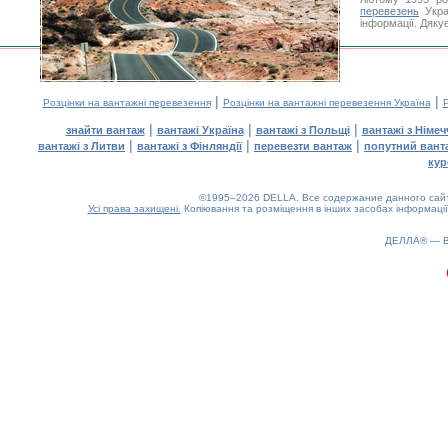
перевезень
Укра
інформації. Дяку
|
|
Розцінки на вантажні перевезення
Розцінки на вантажні перевезення Україна
Р
|
|
|
знайти вантаж
вантажі Україна
вантажі з Польщі
вантажі з Німе
|
|
|
вантажі з Литви
вантажі з Фінляндії
перевезти вантаж
попутний вант
кур
©1995–2026 DELLA. Все содержание данного сайта
Усі права захищені.
Копіювання та розміщення в інших засобах інформації
ДЕЛЛА® —
0.19(aws4)
100826-12:54:09