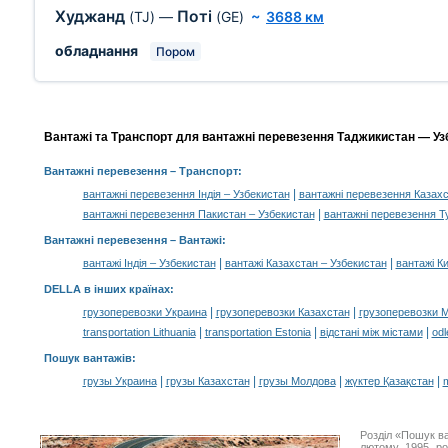
Худжанд
Поті
(TJ)
—
(GE)
~
3688 км
обладнання
Пором
Вантажі та Транспорт для вантажні перевезення Таджикистан — Узб
Вантажні перевезення
– Транспорт:
|
вантажні перевезення Індія – Узбекистан
вантажні перевезення Казахс
|
вантажні перевезення Пакистан – Узбекистан
вантажні перевезення Т
Вантажні перевезення –
Вантажі
:
|
|
вантажі Індія – Узбекистан
вантажі Казахстан – Узбекистан
вантажі К
DELLA в інших країнах
:
|
|
грузоперевозки Украина
грузоперевозки Казахстан
грузоперевозки 
|
|
|
transportation Lithuania
transportation Estonia
відстані між містами
odl
Пошук вантажів
:
|
|
|
|
грузы Украина
грузы Казахстан
грузы Молдова
жүктер Қазақстан
m
Розділ «Пошук в
лютому 1995 ро