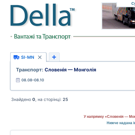
С
SI-MN
Транспорт:
Словенія — Монголія
08.08–08.10
Знайдено
0
, на сторінці:
25
У напрямку «Словенія — Мон
Нижче надана і