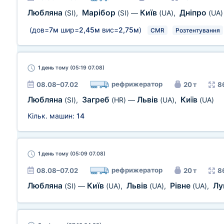
Любляна
Марібор
Київ
Дніпро
(SI)
,
(SI)
—
(UA)
,
(UA)
(дов=
7м
шир=
2,45м
вис=
2,75м
)
CMR
Розтентування
1 день
тому (05:19 07.08)
рефрижератор
08.08–07.02
20 т
8
Любляна
Загреб
Львів
Київ
(SI)
,
(HR)
—
(UA)
,
(UA)
Кільк. машин:
14
1 день
тому (05:09 07.08)
рефрижератор
08.08–07.02
20 т
8
Любляна
Київ
Львів
Рівне
Лу
(SI)
—
(UA)
,
(UA)
,
(UA)
,