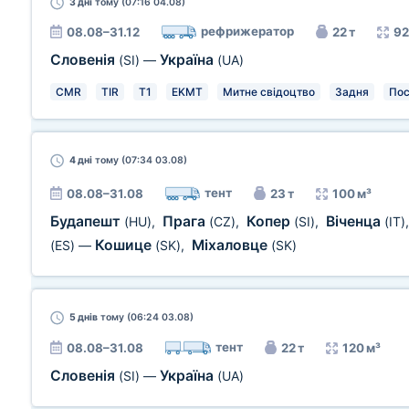
3 дні
тому (07:16 04.08)
рефрижератор
08.08–31.12
22 т
92
Словенія
Україна
(SI)
—
(UA)
CMR
TIR
T1
EKMT
Митне свідоцтво
Задня
Пос
4 дні
тому (07:34 03.08)
тент
08.08–31.08
23 т
100 м³
Будапешт
Прага
Копер
Віченца
(HU)
,
(CZ)
,
(SI)
,
(IT)
Кошице
Міхаловце
(ES)
—
(SK)
,
(SK)
5 днів
тому (06:24 03.08)
тент
08.08–31.08
22 т
120 м³
Словенія
Україна
(SI)
—
(UA)