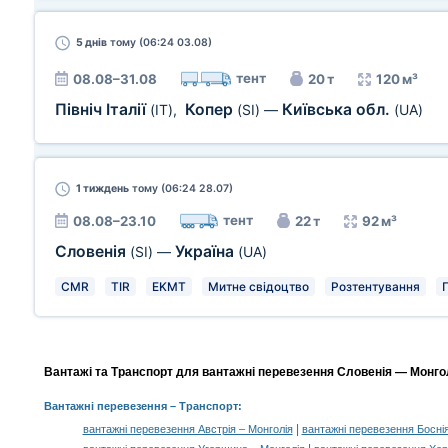
5 днів
тому (06:24 03.08)
тент
08.08–31.08
20 т
120 м³
Північ Італії
Копер
Київська обл.
(IT)
,
(SI)
—
(UA)
1 тиждень
тому (06:24 28.07)
тент
08.08–23.10
22 т
92 м³
Словенія
Україна
(SI)
—
(UA)
CMR
TIR
EKMT
Митне свідоцтво
Розтентування
Вантажі та Транспорт для вантажні перевезення Словенія — Монгол
Вантажні перевезення
– Транспорт:
|
вантажні перевезення Австрія – Монголія
вантажні перевезення Боснія