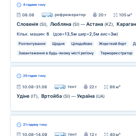
4 години
тому
рефрижератор
08.08
20 т
105 м³
Словенія
Любляна
Астана
Карага
(SI)
,
(SI)
—
(KZ)
,
Кільк. машин:
6
(дов=
13,5м
шир=
2,5м
вис=
3м
)
Розтентування
Щодня
Цілодобово
Жорсткий борт
Д
Завантаження в будь-якому місті регіону
Термореєстратор
20 годин
тому
тент
10.08–31.08
22 т
86 м³
Удіне
Вртойба
Україна
(IT)
,
(SI)
—
(UA)
21 годину
тому
тент
10.08–14.08
12 т
40 м³