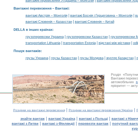
|
вантажні перевезення Угорщина – Монголія
вантажні перевезення Хор
Вантажні перевезення –
Вантажі
:
|
|
вантажі Австрія – Монголія
вантажі Боснія і Герцеговина – Монголія
в
|
вантажі Словенія – Казахстан
вантажі Словенія – Китай
DELLA в інших країнах
:
|
|
грузоперевозки Украина
грузоперевозки Казахстан
грузоперевозки 
|
|
|
transportation Lithuania
transportation Estonia
відстані між містами
odl
Пошук вантажів
:
|
|
|
|
грузы Украина
грузы Казахстан
грузы Молдова
жүктер Қазақстан
m
Розділ «Попутн
Вантажні перевез
автомобільних
в
пріоритет — акту
|
|
Розцінки на вантажні перевезення
Розцінки на вантажні перевезення Україна
Р
|
|
|
знайти вантаж
вантажі Україна
вантажі з Польщі
вантажі з Німе
|
|
|
вантажі з Литви
вантажі з Фінляндії
перевезти вантаж
попутний вант
кур