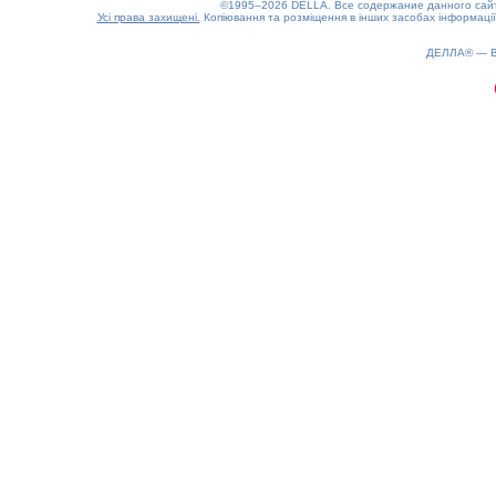
©1995–2026 DELLA. Все содержание данного сайта
Усі права захищені.
Копіювання та розміщення в інших засобах інформації
ДЕЛЛА® —
0.18(aws4)
080826-09:27:57