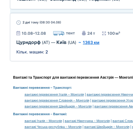
2 дні
тому (08:30 04.08)
тент
10.08–12.08
24 т
100 м³
Цурндорф
Київ
(AT)
—
(UA)
~
1363 км
Кільк. машин:
2
Вантажі та Транспорт для вантажні перевезення Австрія — Монголія
Вантажні перевезення
– Транспорт:
|
вантажні перевезення Італія – Монголія
вантажні перевезення Німеччи
|
вантажні перевезення Словенія – Монголія
вантажні перевезення Уго
|
вантажні перевезення Швейцарія – Монголія
вантажні перевезення Авс
Вантажні перевезення –
Вантажі
:
|
|
вантажі Італія – Монголія
вантажі Німеччина – Монголія
вантажі Слов
|
|
вантажі Чеська республіка – Монголія
вантажі Швейцарія – Монголія