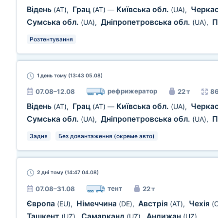
Відень
Грац
Київська обл.
Черкас
(AT)
,
(AT)
—
(UA)
,
Сумська обл.
Дніпропетровська обл.
П
(UA)
,
(UA)
,
Розтентування
1 день
тому (13:43 05.08)
рефрижератор
07.08–12.08
22 т
86
Відень
Грац
Київська обл.
Черкас
(AT)
,
(AT)
—
(UA)
,
Сумська обл.
Дніпропетровська обл.
П
(UA)
,
(UA)
,
Задня
Без довантаження (окреме авто)
2 дні
тому (14:47 04.08)
тент
07.08–31.08
22 т
Європа
Німеччина
Австрія
Чехія
(EU)
,
(DE)
,
(AT)
,
(
Ташкент
Самарканд
Андижан
(UZ)
,
(UZ)
,
(UZ)