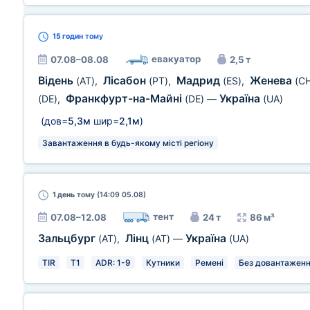
15 годин
тому
евакуатор
07.08–08.08
2,5 т
Відень
Лісабон
Мадрид
Женева
(AT)
,
(PT)
,
(ES)
,
(C
Франкфурт-на-Майні
Україна
(DE)
,
(DE)
—
(UA)
(дов=
5,3м
шир=
2,1м
)
Завантаження в будь-якому місті регіону
1 день
тому (14:09 05.08)
тент
07.08–12.08
24 т
86 м³
Зальцбург
Лінц
Україна
(AT)
,
(AT)
—
(UA)
TIR
T1
ADR: 1-9
Кутники
Ремені
Без довантаженн