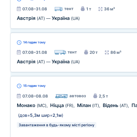
тент
07.08–31.08
1 т
36 м³
Австрія
Україна
(AT)
—
(UA)
14 годин
тому
тент
07.08–31.08
20 т
86 м³
Австрія
Україна
(AT)
—
(UA)
15 годин
тому
автовоз
07.08–08.08
2,5 т
Монако
Ніцца
Мілан
Відень
П
(MC)
,
(FR)
,
(IT)
,
(AT)
,
(дов=
5,3м
шир=
2,1м
)
Завантаження в будь-якому місті регіону