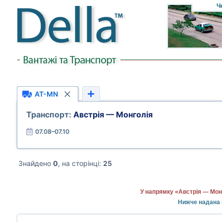
Ч
AT-MN
Транспорт:
Австрія — Монголія
07.08–07.10
Знайдено
0
, на сторінці:
25
У напрямку «Австрія — Мон
Нижче надана і