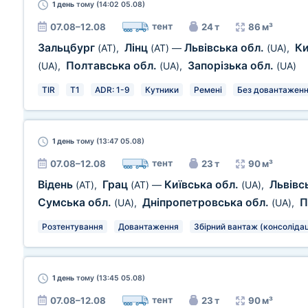
1 день
тому (14:02 05.08)
тент
07.08–12.08
24 т
86 м³
Зальцбург
Лінц
Львівська обл.
Ки
(AT)
,
(AT)
—
(UA)
,
Полтавська обл.
Запорізька обл.
(UA)
,
(UA)
,
(UA)
TIR
T1
ADR: 1-9
Кутники
Ремені
Без довантаженн
1 день
тому (13:47 05.08)
тент
07.08–12.08
23 т
90 м³
Відень
Грац
Київська обл.
Львівс
(AT)
,
(AT)
—
(UA)
,
Сумська обл.
Дніпропетровська обл.
П
(UA)
,
(UA)
,
Розтентування
Довантаження
Збірний вантаж (консолідац
1 день
тому (13:45 05.08)
тент
07.08–12.08
23 т
90 м³