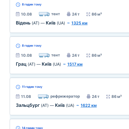
8 годин
тому
тент
10.08
24 т
86 м³
Відень
Київ
(AT)
—
(UA)
~
1325 км
8 годин
тому
тент
10.08
24 т
86 м³
Грац
Київ
(AT)
—
(UA)
~
1517 км
11 годин
тому
рефрижератор
11.08
24 т
86 м³
Зальцбург
Київ
(AT)
—
(UA)
~
1622 км
14 годин
тому