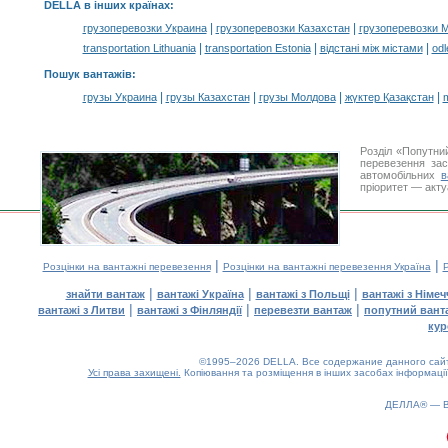
DELLA в інших країнах
:
|
|
грузоперевозки Украина
грузоперевозки Казахстан
грузоперевозки 
|
|
|
transportation Lithuania
transportation Estonia
відстані між містами
odl
Пошук вантажів
:
|
|
|
|
грузы Украина
грузы Казахстан
грузы Молдова
жүктер Қазақстан
m
Розділ «Попутни
перевезення за
автомобільних
в
пріоритет — акту
|
|
Розцінки на вантажні перевезення
Розцінки на вантажні перевезення Україна
Р
|
|
|
знайти вантаж
вантажі Україна
вантажі з Польщі
вантажі з Німе
|
|
|
вантажі з Литви
вантажі з Фінляндії
перевезти вантаж
попутний вант
кур
©1995–2026 DELLA. Все содержание данного сайта
Усі права захищені.
Копіювання та розміщення в інших засобах інформації
ДЕЛЛА® —
0.19(aws2)
070826-00:06:16