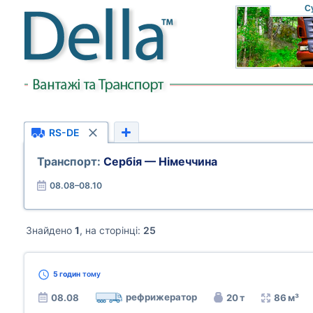
С
RS-DE
Транспорт:
Сербія — Німеччина
08.08–08.10
Знайдено
1
, на сторінці:
25
5 годин
тому
рефрижератор
08.08
20 т
86 м³