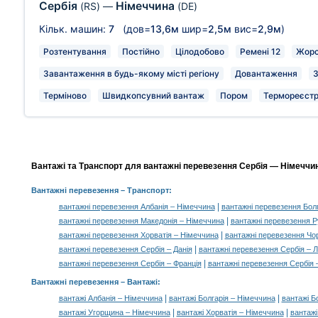
Сербія
Німеччина
(RS)
—
(DE)
Кільк. машин:
7
(дов=
13,6м
шир=
2,5м
вис=
2,9м
)
Розтентування
Постійно
Цілодобово
Ремені 12
Жорс
Завантаження в будь-якому місті регіону
Довантаження
З
Терміново
Швидкопсувний вантаж
Пором
Термореєстр
Вантажі та Транспорт для вантажні перевезення Сербія — Німеччин
Вантажні перевезення
– Транспорт:
|
вантажні перевезення Албанія – Німеччина
вантажні перевезення Бол
|
вантажні перевезення Македонія – Німеччина
вантажні перевезення Р
|
вантажні перевезення Хорватія – Німеччина
вантажні перевезення Чо
|
вантажні перевезення Сербія – Данія
вантажні перевезення Сербія – 
|
вантажні перевезення Сербія – Франція
вантажні перевезення Сербія 
Вантажні перевезення –
Вантажі
:
|
|
вантажі Албанія – Німеччина
вантажі Болгарія – Німеччина
вантажі Б
|
|
вантажі Угорщина – Німеччина
вантажі Хорватія – Німеччина
вантажі