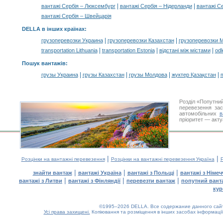
|
|
вантажі Сербія – Люксембург
вантажі Сербія – Нідерланди
вантажі С
вантажі Сербія – Швейцарія
DELLA в інших країнах
:
|
|
грузоперевозки Украина
грузоперевозки Казахстан
грузоперевозки 
|
|
|
transportation Lithuania
transportation Estonia
відстані між містами
odl
Пошук вантажів
:
|
|
|
|
грузы Украина
грузы Казахстан
грузы Молдова
жүктер Қазақстан
m
Розділ «Попутни
перевезення за
автомобільних
в
пріоритет — акту
|
|
Розцінки на вантажні перевезення
Розцінки на вантажні перевезення Україна
Р
|
|
|
знайти вантаж
вантажі Україна
вантажі з Польщі
вантажі з Німе
|
|
|
вантажі з Литви
вантажі з Фінляндії
перевезти вантаж
попутний вант
кур
©1995–2026 DELLA. Все содержание данного сайта
Усі права захищені.
Копіювання та розміщення в інших засобах інформації