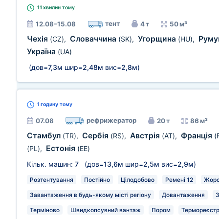
11 хвилин
тому
тент
12.08–15.08
4 т
50 м³
Чехія
Словаччина
Угорщина
Руму
(CZ)
,
(SK)
,
(HU)
,
Україна
(UA)
(дов=
7,3м
шир=
2,48м
вис=
2,8м
)
1 годину
тому
рефрижератор
07.08
20 т
86 м³
Стамбул
Сербія
Австрія
Франція
(TR)
,
(RS)
,
(AT)
,
(
Естонія
(PL)
,
(EE)
Кільк. машин:
7
(дов=
13,6м
шир=
2,5м
вис=
2,9м
)
Розтентування
Постійно
Цілодобово
Ремені 12
Жорс
Завантаження в будь-якому місті регіону
Довантаження
З
Терміново
Швидкопсувний вантаж
Пором
Термореєстр