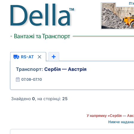
П'
RS-AT
Транспорт:
Сербія — Австрія
07.08–07.10
Знайдено
0
, на сторінці:
25
У напрямку «Сербія — Авс
Нижче надана 