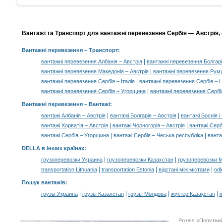
Вантажі та Транспорт для вантажні перевезення Сербія — Австрія, 
Вантажні перевезення
– Транспорт:
|
вантажні перевезення Албанія – Австрія
вантажні перевезення Болгарі
|
вантажні перевезення Македонія – Австрія
вантажні перевезення Руму
|
вантажні перевезення Сербія – Італія
вантажні перевезення Сербія – 
|
вантажні перевезення Сербія – Угорщина
вантажні перевезення Сербі
Вантажні перевезення –
Вантажі
:
|
|
вантажі Албанія – Австрія
вантажі Болгарія – Австрія
вантажі Боснія і
|
|
вантажі Хорватія – Австрія
вантажі Чорногорія – Австрія
вантажі Сербі
|
|
вантажі Сербія – Угорщина
вантажі Сербія – Чеська республіка
ванта
DELLA в інших країнах
:
|
|
грузоперевозки Украина
грузоперевозки Казахстан
грузоперевозки 
|
|
|
transportation Lithuania
transportation Estonia
відстані між містами
odl
Пошук вантажів
:
|
|
|
|
грузы Украина
грузы Казахстан
грузы Молдова
жүктер Қазақстан
m
Розділ «Попутни