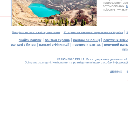
перевезення за
автомобільних
в
пріоритет — акту
|
|
Розцінки на вантажні перевезення
Розцінки на вантажні перевезення Україна
Р
|
|
|
знайти вантаж
вантажі Україна
вантажі з Польщі
вантажі з Німе
|
|
|
вантажі з Литви
вантажі з Фінляндії
перевезти вантаж
попутний вант
кур
©1995–2026 DELLA. Все содержание данного сайта
Усі права захищені.
Копіювання та розміщення в інших засобах інформації
ДЕЛЛА® —
0.16(aws4)
070826-09:51:54