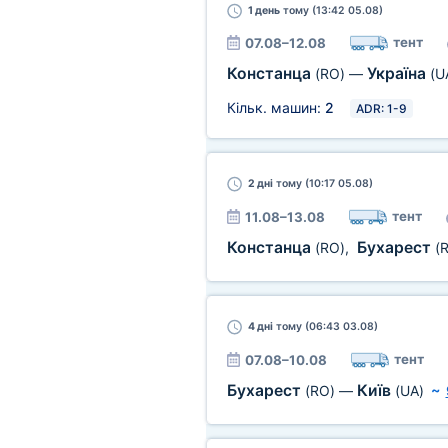
1 день
тому (13:42 05.08)
тент
07.08–12.08
Констанца
Україна
(RO)
—
(U
Кільк. машин:
2
ADR: 1-9
2 дні
тому (10:17 05.08)
тент
11.08–13.08
Констанца
Бухарест
(RO)
,
(
4 дні
тому (06:43 03.08)
тент
07.08–10.08
Бухарест
Київ
(RO)
—
(UA)
~