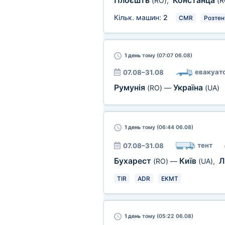
Плоєшть
Констанца
(RO)
,
(R
Кільк. машин:
2
CMR
Розтен
1 день
тому (07:07 06.08)
евакуат
07.08–31.08
Румунія
Україна
(RO)
—
(UA)
1 день
тому (06:44 06.08)
тент
07.08–31.08
Бухарест
Київ
Л
(RO)
—
(UA)
,
TIR
ADR
EKMT
1 день
тому (05:22 06.08)