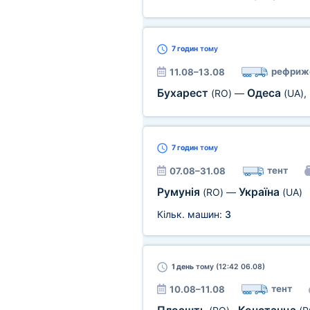
7 годин
тому
рефриж
11.08–13.08
Бухарест
Одеса
(RO)
—
(UA)
,
7 годин
тому
тент
07.08–31.08
Румунія
Україна
(RO)
—
(UA)
Кільк. машин:
3
1 день
тому (12:42 06.08)
тент
10.08–11.08