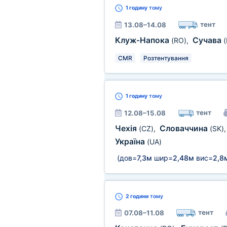
1 годину
тому
тент
13.08–14.08
Клуж-Напока
Сучава
(RO)
,
(
CMR
Розтентування
1 годину
тому
тент
12.08–15.08
Чехія
Словаччина
(CZ)
,
(SK)
Україна
(UA)
(дов=
7,3м
шир=
2,48м
вис=
2,8
2 години
тому
тент
07.08–11.08