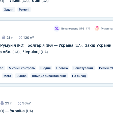
Львів
Київ
RO)
—
(UA)
,
(UA)
Задня
Ремені
Встановлено GPS
Гуманіта
21 т
120 м³
Румунія
Болгарія
Україна
Захід України
(RO)
,
(BG)
—
(UA)
,
а обл.
Чернівці
(UA)
,
(UA)
во
Митний контроль
Щодня
Пломба
Решетування
Ремені 2
Мега
Jumbo
Швидке вивантаження
На склад
23 т
96 м³
Україна
RO)
—
(UA)