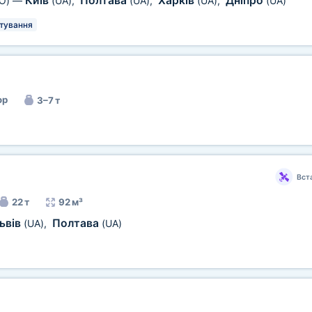
Київ
Полтава
Харків
Дніпро
O)
—
(UA)
,
(UA)
,
(UA)
,
(UA)
тування
ор
3–7 т
Вст
22 т
92 м³
ьвів
Полтава
(UA)
,
(UA)