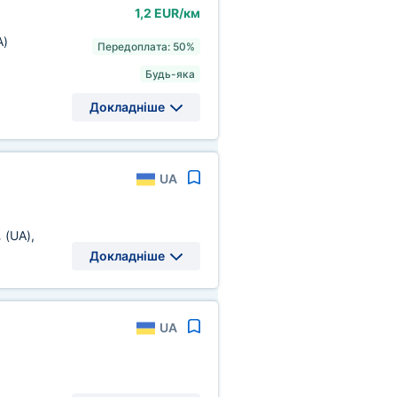
1,2 EUR/км
A)
Передоплата: 50%
Будь-яка
Докладніше
UA
.
(UA)
,
Докладніше
UA