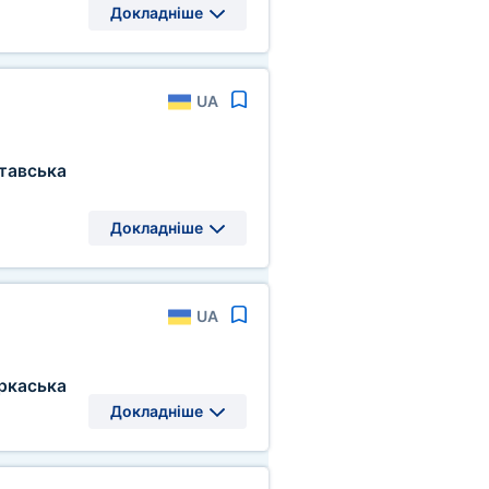
Докладніше
UA
тавська
Докладніше
UA
ркаська
Докладніше