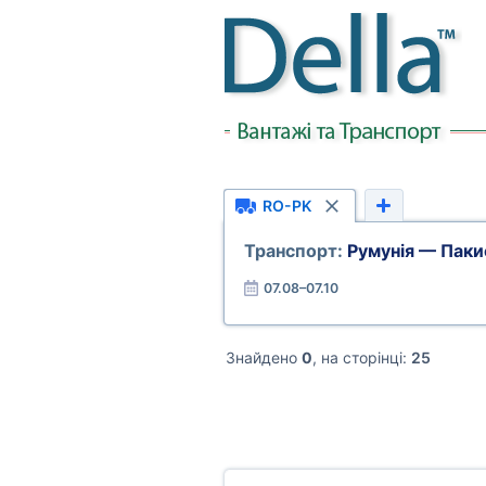
RO-PK
Транспорт:
Румунія — Паки
07.08–07.10
Знайдено
0
, на сторінці:
25