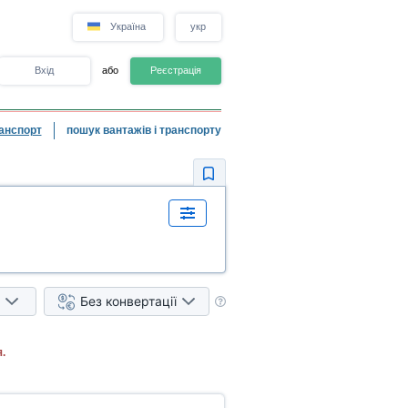
Україна
укр
Вхід
або
Реєстрація
анспорт
пошук вантажів і транспорту
Без конвертації
.