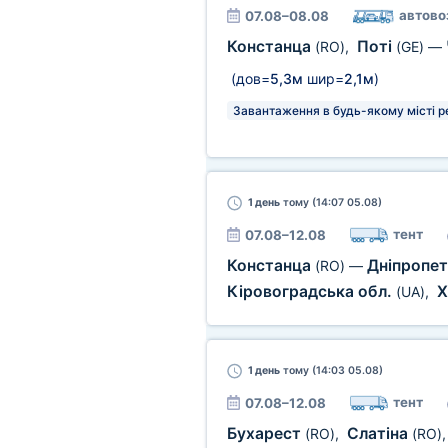
автово
07.08–08.08
Констанца
Поті
(RO)
,
(GE)
—
(дов=
5,3м
шир=
2,1м
)
Завантаження в будь-якому місті р
1 день
тому (14:07 05.08)
тент
07.08–12.08
Констанца
Дніпропет
(RO)
—
Кіровоградська обл.
Х
(UA)
,
1 день
тому (14:03 05.08)
тент
07.08–12.08
Бухарест
Слатіна
(RO)
,
(RO)