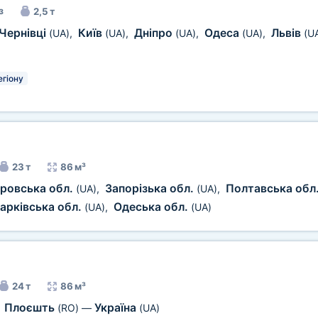
з
2,5 т
Чернівці
Київ
Дніпро
Одеса
Львів
(UA)
,
(UA)
,
(UA)
,
(UA)
,
(U
егіону
23 т
86 м³
ровська обл.
Запорізька обл.
Полтавська обл
(UA)
,
(UA)
,
арківська обл.
Одеська обл.
(UA)
,
(UA)
24 т
86 м³
Плоєшть
Україна
,
(RO)
—
(UA)