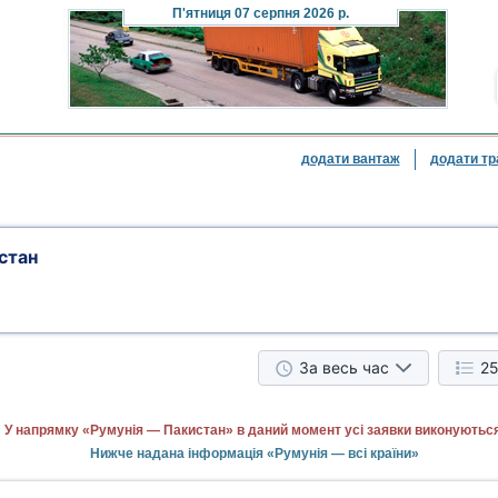
П'ятниця
07 серпня 2026 р.
додати вантаж
додати тр
стан
За весь час
25
У напрямку «Румунія — Пакистан» в даний момент усі заявки виконуються
Нижче надана інформація «Румунія — всі країни»