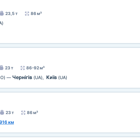
23,5 т
86 м³
A)
23 т
86-92 м³
Чернігів
Київ
RO)
—
(UA)
,
(UA)
23 т
86 м³
916 км