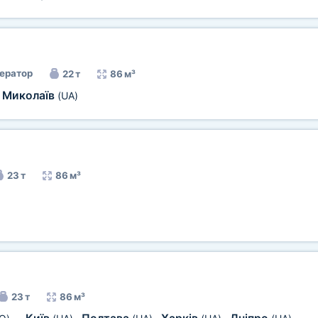
ератор
22 т
86 м³
Миколаїв
(UA)
23 т
86 м³
23 т
86 м³