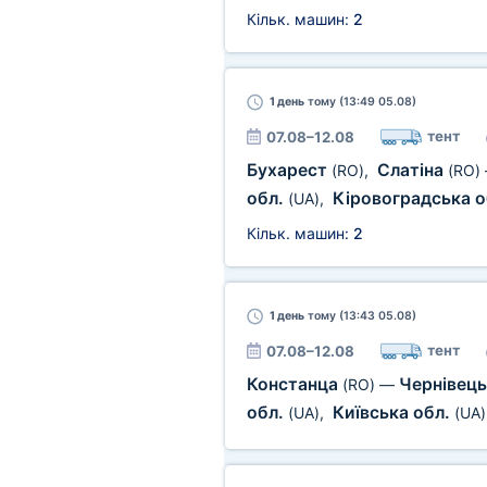
Кільк. машин:
2
1 день
тому (13:49 05.08)
тент
07.08–12.08
Бухарест
Слатіна
(RO)
,
(RO)
обл.
Кіровоградська о
(UA)
,
Кільк. машин:
2
1 день
тому (13:43 05.08)
тент
07.08–12.08
Констанца
Чернівець
(RO)
—
обл.
Київська обл.
(UA)
,
(UA)