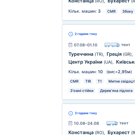
Констанца
Бухарест
(RO)
,
(
Кільк. машин:
3
CMR
Збоку
2 години
тому
тент
07.08–01.10
Туреччина
Греція
(TR)
,
(GR)
,
Центр України
Київськ
(UA)
,
Кільк. машин:
10
(вис=
2,95м
)
CMR
TIR
T1
Митне свідоцт
З'ємні стійки
Дерев'яна підлога
3 години
тому
тент
10.08–24.08
Констанца
Бухарест
(RO)
,
(