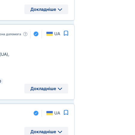
Докладніше
UA
рна допомога
(UA)
,
0
Докладніше
UA
Докладніше