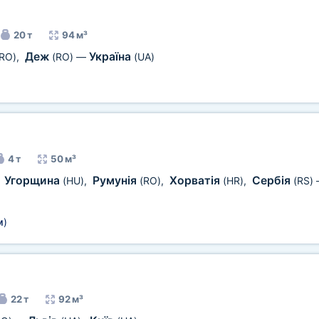
20 т
94 м³
Деж
Україна
RO)
,
(RO)
—
(UA)
4 т
50 м³
Угорщина
Румунія
Хорватія
Сербія
,
(HU)
,
(RO)
,
(HR)
,
(RS)
м
)
22 т
92 м³